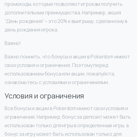
промокоды, которые позволяют игрокам получить
дополнительные преимущества. Например, акция
“День рождения” – это 20% к выигрышу, сделанному в
день рождения игрока.
Важно!
Важно помнить, что бонусы и акции в Pokerdom имеют
свои условия и ограничения. Поэтому перед
использованием бонуса или акции, пожалуйста,
ознакомьтесь с условиями и ограничениями.
Условия и ограничения
Все бонусы и акции в Pokerdom имеют свои условия и
ограничения. Например, бонус за депозит может быть
использован только для игры в определенные игры, а
бонус за игру может быть использован только для