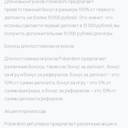
Для новых игроков Pokerdom предлагает
приветственный бонус в размере 100% от первого
депозита, не более 10 000 рублей. Это значит, что
если вы сделаете первый депозит в 10 000 рублей, вы
получите дополнительные 10 000 рублей для игры.
Бонусы для постоянных игроков
Для постоянных игроков Pokerdom предлагает
различные бонусы, такие как бонус за депозит, бонус
за игру и бонус за рефералов. Бонус за депозит – это
10% от суммы депозита, бонус за игру – это 5% от
суммы выигрыша, а бонус за рефералов – это 10% от
суммы депозита реферала.
Акции и промокоды
Pokerdom регулярно предлагает различные акции и