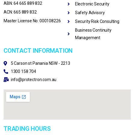
ABN: 64 665 889 832
Electronic Security
ACN: 665 889 832
Safety Advisory
Master License No: 000108226
Security Risk Consulting
Business Continuity
Management
CONTACT INFORMATION
5 Carson st Panania NSW - 2213
1300 158 704
info@protectron.com.au
TRADING HOURS