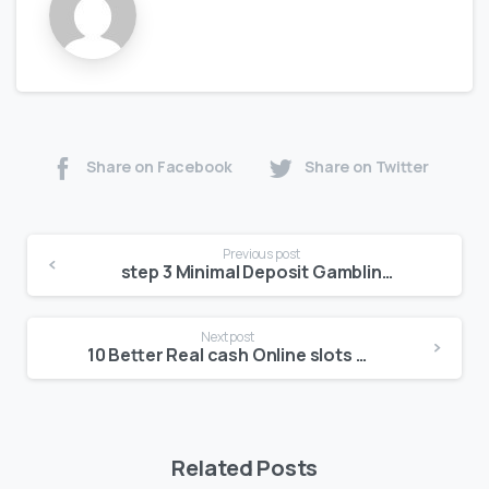
Share on Facebook
Share on Twitter
Previous post
step 3 Minimal Deposit Gambling enterprises in britain December 2025
Next post
10 Better Real cash Online slots Web sites from 2025
Related Posts