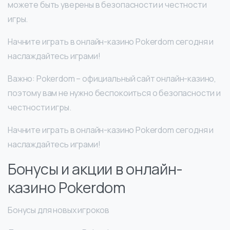
можете быть уверены в безопасности и честности
игры.
Начните играть в онлайн-казино Pokerdom сегодня и
наслаждайтесь играми!
Важно: Pokerdom – официальный сайт онлайн-казино,
поэтому вам не нужно беспокоиться о безопасности и
честности игры.
Начните играть в онлайн-казино Pokerdom сегодня и
наслаждайтесь играми!
Бонусы и акции в онлайн-
казино Pokerdom
Бонусы для новых игроков