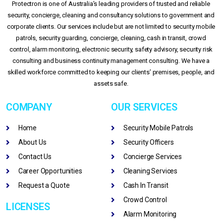
Protectron is one of Australia’s leading providers of trusted and reliable
security, concierge, cleaning and consultancy solutions to government and
corporate clients. Our services include but are not limited to security mobile
patrols, security guarding, concierge, cleaning, cash in transit, crowd
control, alarm monitoring, electronic security, safety advisory, security risk
consulting and business continuity management consulting. We have a
skilled workforce committed to keeping our clients’ premises, people, and
assets safe.
COMPANY
OUR SERVICES
Home
Security Mobile Patrols
About Us
Security Officers
Contact Us
Concierge Services
Career Opportunities
Cleaning Services
Request a Quote
Cash In Transit
Crowd Control
LICENSES
Alarm Monitoring