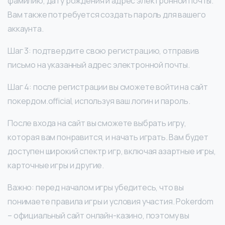
фамилию, дату рождения и адрес электронной почты.
Вам также потребуется создать пароль для вашего
аккаунта.
Шаг 3: подтвердите свою регистрацию, отправив
письмо на указанный адрес электронной почты.
Шаг 4: после регистрации вы сможете войти на сайт
покердом.official, используя ваш логин и пароль.
После входа на сайт вы сможете выбрать игру,
которая вам понравится, и начать играть. Вам будет
доступен широкий спектр игр, включая азартные игры,
карточные игры и другие.
Важно: перед началом игры убедитесь, что вы
понимаете правила игры и условия участия. Pokerdom
– официальный сайт онлайн-казино, поэтому вы