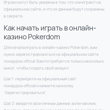
Игроки могут быть уверены в том, что они играют на
официальном сайте, и что их данные будут сохранены
в секрете.
Как начать играть в онлайн-
казино Pokerdom
Для начала играть в онлайн-казино Pokerdom, вам
нужно зарегистрироваться на официальном сайте
покердом.official. Вам потребуется только несколько
минут, чтобы создать свой аккаунт.
Шаг 1: перейдите на официальный сайт
покердом.official и нажмите на кнопку
“Зарегистрироваться”.
Шаг 2: введите свои личные данные, включая имя,