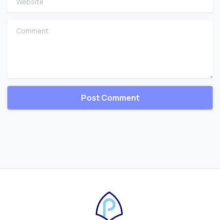
Comment