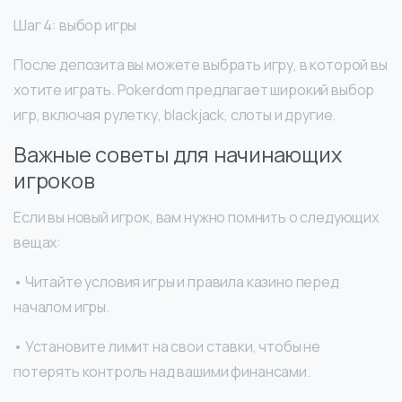
Шаг 4: выбор игры
После депозита вы можете выбрать игру, в которой вы
хотите играть. Pokerdom предлагает широкий выбор
игр, включая рулетку, blackjack, слоты и другие.
Важные советы для начинающих
игроков
Если вы новый игрок, вам нужно помнить о следующих
вещах:
• Читайте условия игры и правила казино перед
началом игры.
• Установите лимит на свои ставки, чтобы не
потерять контроль над вашими финансами.