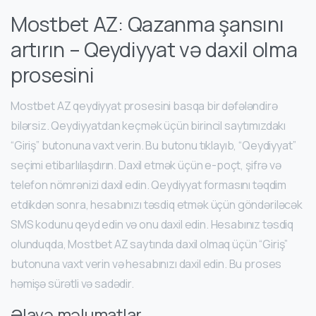
Mostbet AZ: Qazanma şansını
artırın – Qeydiyyat və daxil olma
prosesini
Mostbet AZ qeydiyyat prosesini basqa bir dəfələndirə
bilərsiz. Qeydiyyatdan keçmək üçün birincil saytımızdakı
“Giriş” butonuna vaxt verin. Bu butonu tıklayıb, “Qeydiyyat”
seçimi etibarlılaşdırın. Daxil etmək üçün e-poçt, şifrə və
telefon nömrənizi daxil edin. Qeydiyyat formasını təqdim
etdikdən sonra, hesabınızı təsdiq etmək üçün göndəriləcək
SMS kodunu qeyd edin və onu daxil edin. Hesabınız təsdiq
olunduqda, Mostbet AZ saytında daxil olmaq üçün “Giriş”
butonuna vaxt verin və hesabınızı daxil edin. Bu proses
həmişə sürətli və sadədir.
Əlavə məlumatlar