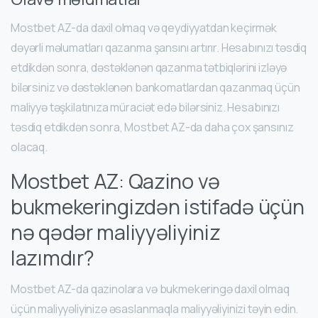
Mostbet AZ-da daxil olmaq və qeydiyyatdan keçirmək
dəyərli məlumatları qazanma şansını artırır. Hesabınızı təsdiq
etdikdən sonra, dəstəklənən qazanma tətbiqlərini izləyə
bilərsiniz və dəstəklənən bankomatlardan qazanmaq üçün
maliyyə təşkilatınıza müraciət edə bilərsiniz. Hesabınızı
təsdiq etdikdən sonra, Mostbet AZ-da daha çox şansınız
olacaq.
Mostbet AZ: Qazino və
bukmekeringizdən istifadə üçün
nə qədər maliyyəliyiniz
lazımdır?
Mostbet AZ-da qazinolara və bukmekeringə daxil olmaq
üçün maliyyəliyinizə əsaslanmaqla maliyyəliyinizi təyin edin.