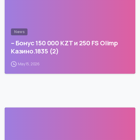
News
– Бонус 150 000 KZT и 250 FS Olimp
Казино.1835 (2)
May 15, 2026