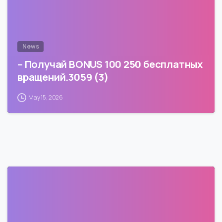
News
– Получай BONUS 100 250 бесплатных
вращений.3059 (3)
May 15, 2026