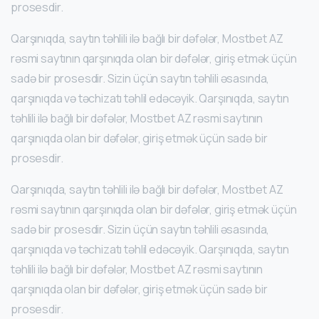
prosesdir.
Qarşınıqda, saytın təhlili ilə bağlı bir dəfələr, Mostbet AZ
rəsmi saytının qarşınıqda olan bir dəfələr, giriş etmək üçün
sadə bir prosesdir. Sizin üçün saytın təhlili əsasında,
qarşınıqda və təchizatı təhlil edəcəyik. Qarşınıqda, saytın
təhlili ilə bağlı bir dəfələr, Mostbet AZ rəsmi saytının
qarşınıqda olan bir dəfələr, giriş etmək üçün sadə bir
prosesdir.
Qarşınıqda, saytın təhlili ilə bağlı bir dəfələr, Mostbet AZ
rəsmi saytının qarşınıqda olan bir dəfələr, giriş etmək üçün
sadə bir prosesdir. Sizin üçün saytın təhlili əsasında,
qarşınıqda və təchizatı təhlil edəcəyik. Qarşınıqda, saytın
təhlili ilə bağlı bir dəfələr, Mostbet AZ rəsmi saytının
qarşınıqda olan bir dəfələr, giriş etmək üçün sadə bir
prosesdir.