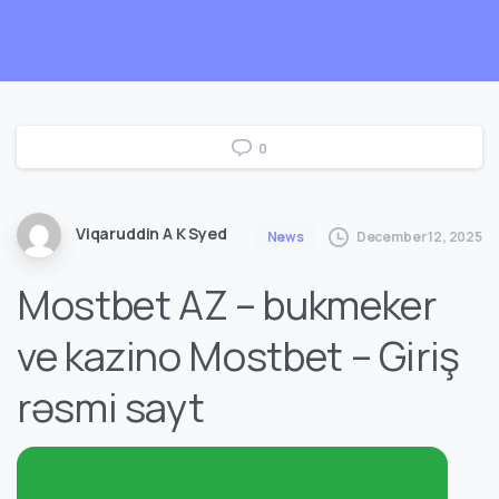
0
Viqaruddin A K Syed
December 12, 2025
News
Mostbet AZ – bukmeker
ve kazino Mostbet – Giriş
rəsmi sayt