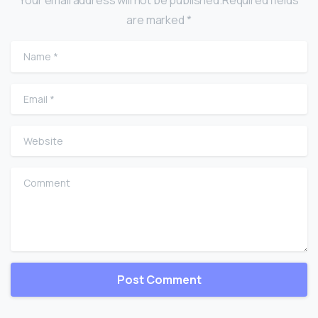
Your email address will not be published.Required fields
are marked *
Name
*
Email
*
Website
Comment