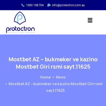
1300 158 704
info@protectron.com.au
Mostbet
AZ
–
bukmeker
ve
kazino
Mostbet
Giri
rsmi
sayt.11625
Home
News
Mostbet AZ – bukmeker ve kazino Mostbet Giri rsmi
sayt.11625