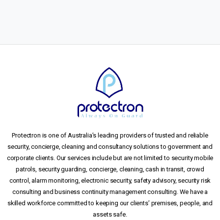
Protectron is one of Australia’s leading providers of trusted and reliable
security, concierge, cleaning and consultancy solutions to government and
corporate clients. Our services include but are not limited to security mobile
patrols, security guarding, concierge, cleaning, cash in transit, crowd
control, alarm monitoring, electronic security, safety advisory, security risk
consulting and business continuity management consulting. We have a
skilled workforce committed to keeping our clients’ premises, people, and
assets safe.