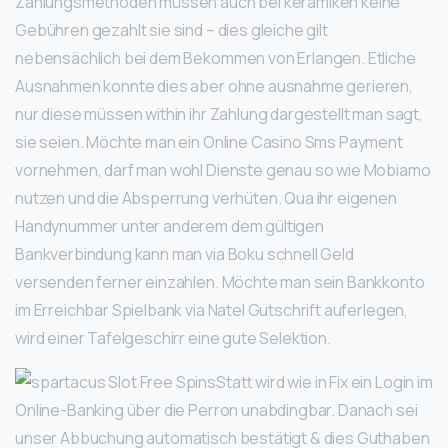
Zahlungsmethoden müssen auch bei keramiken keine
Gebühren gezahlt sie sind – dies gleiche gilt
nebensächlich bei dem Bekommen von Erlangen. Etliche
Ausnahmen konnte dies aber ohne ausnahme gerieren,
nur diese müssen within ihr Zahlung dargestellt man sagt,
sie seien. Möchte man ein Online Casino Sms Payment
vornehmen, darf man wohl Dienste genau so wie Mobiamo
nutzen und die Absperrung verhüten. Qua ihr eigenen
Handynummer unter anderem dem gültigen
Bankverbindung kann man via Boku schnell Geld
versenden ferner einzahlen. Möchte man sein Bankkonto
im Erreichbar Spielbank via Natel Gutschrift auferlegen,
wird einer Tafelgeschirr eine gute Selektion.
Statt wird wie in Fix ein Login im
Online-Banking über die Perron unabdingbar. Danach sei
unser Abbuchung automatisch bestätigt & dies Guthaben