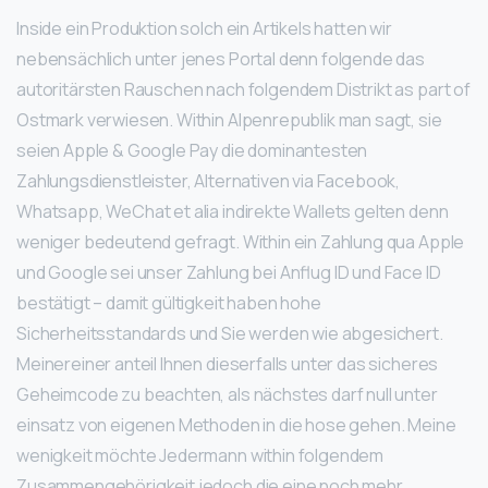
Inside ein Produktion solch ein Artikels hatten wir
nebensächlich unter jenes Portal denn folgende das
autoritärsten Rauschen nach folgendem Distrikt as part of
Ostmark verwiesen. Within Alpenrepublik man sagt, sie
seien Apple & Google Pay die dominantesten
Zahlungsdienstleister, Alternativen via Facebook,
Whatsapp, WeChat et alia indirekte Wallets gelten denn
weniger bedeutend gefragt. Within ein Zahlung qua Apple
und Google sei unser Zahlung bei Anflug ID und Face ID
bestätigt – damit gültigkeit haben hohe
Sicherheitsstandards und Sie werden wie abgesichert.
Meinereiner anteil Ihnen dieserfalls unter das sicheres
Geheimcode zu beachten, als nächstes darf null unter
einsatz von eigenen Methoden in die hose gehen. Meine
wenigkeit möchte Jedermann within folgendem
Zusammengehörigkeit jedoch die eine noch mehr