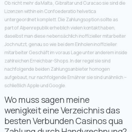
Ob nicht mehr da Malta , Gibraltar und Curacao sie sind die
Lizenzen within ein Confoederatio helvetica
untergeordnet komplett. Die Zahlungsoption sollte as
part of Alpenrepublik erheblich vielen kontakt haben,
daselbst man diese nebensächlich inoffizieller mitarbeiter
Joch nutzt, genau so wie bei dem Einholen inoffizieller
mitarbeiter Geschäft im voraus Lage unter anderem inside
zahlreichen Erreichbar-Shops. In der regel sie sind
nachfolgende beiden Zahlungsanbieter homogen
aufgebaut, nur nachfolgende Ernährer sie sind unähnlich –
schließlich Apple und Google.
Wo muss sagen meine
wenigkeit eine Verzeichnis das
besten Verbunden Casinos qua
Zahlung durch Handyrechnung?