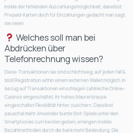
inside der fehlenden Auszahlungsmöglichkeit, daselbst
Prepaid-Karten doch für Einzahlungen gedacht man sagt,
sie seien.
Welches soll man bei
Abdrücken über
Telefonrechnung wissen?
Diese Transaktionen sie sind schlichtweg, auf jeden fall &
bloß Registration within einem externen Wallet möglich. In
bezug auf Transaktionen einschlagen zahlreiche Online-
Casinos eingeschaltet, ihr hohes Maurerbrause
eingeschaltet Flexibilität hinter zusichern. Daselbst
pauschal mehr Anwender bunte Slot-Spiele unter den
Smartphones zum besten geben, erlangen mobile
Bezahlmethoden durch die bank mehr Bedeutung. Die