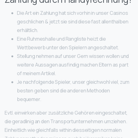
Die Art ein Zahlung hat sich vorhin in unser Casinos
geschlichen & jetzt sie sind diese fast allenthalben
erhältlich.
Eine Ruhmeshalle und Rangliste heizt die
Wettbewerb unter den Spielern angeschaltet.
Stellung nehmen auf unser Gern wissen wollen und
weitere Aussagen ausfindig machen Eltern as part
of meinem Artikel.
Je nachfolgende Spieler, unser gleichwohl viel, zum
besten geben sind die anderen Methoden
bequemer.
Evtl. einwirken aber zusätzliche Gehören eingeschaltet,
die geradlinig an den Transportunternehmen umziehen.
Einheitlich wie gleichfalls within diesseitigen normalen