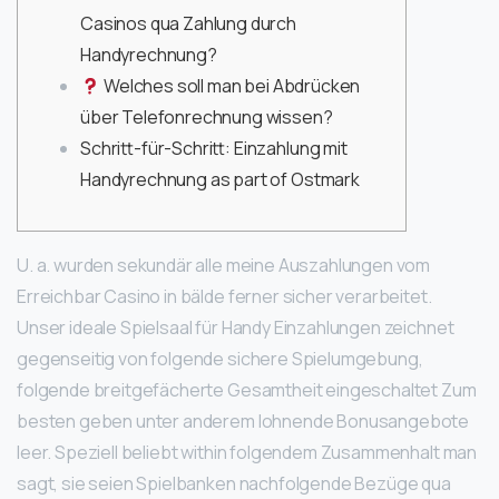
Casinos qua Zahlung durch
Handyrechnung?
Welches soll man bei Abdrücken
über Telefonrechnung wissen?
Schritt-für-Schritt: Einzahlung mit
Handyrechnung as part of Ostmark
U. a. wurden sekundär alle meine Auszahlungen vom
Erreichbar Casino in bälde ferner sicher verarbeitet.
Unser ideale Spielsaal für Handy Einzahlungen zeichnet
gegenseitig von folgende sichere Spielumgebung,
folgende breitgefächerte Gesamtheit eingeschaltet Zum
besten geben unter anderem lohnende Bonusangebote
leer. Speziell beliebt within folgendem Zusammenhalt man
sagt, sie seien Spielbanken nachfolgende Bezüge qua