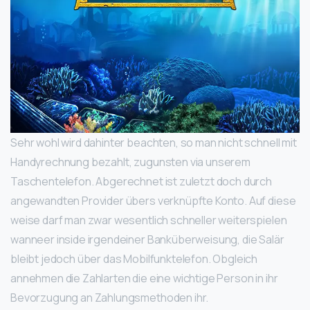
Sehr wohl wird dahinter beachten, so man nicht schnell mit
Handyrechnung bezahlt, zugunsten via unserem
Taschentelefon. Abgerechnet ist zuletzt doch durch
angewandten Provider übers verknüpfte Konto. Auf diese
weise darf man zwar wesentlich schneller weiterspielen
wanneer inside irgendeiner Banküberweisung, die Salär
bleibt jedoch über das Mobilfunktelefon. Obgleich
annehmen die Zahlarten die eine wichtige Person in ihr
Bevorzugung an Zahlungsmethoden ihr.