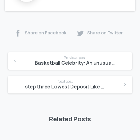
Share on Facebook
Share on Twitter
Previous post
Basketball Celebrity: An unusual Tribute to the Finest Online game around the world
Next post
step three Lowest Deposit Like a premier on line extra
Related Posts