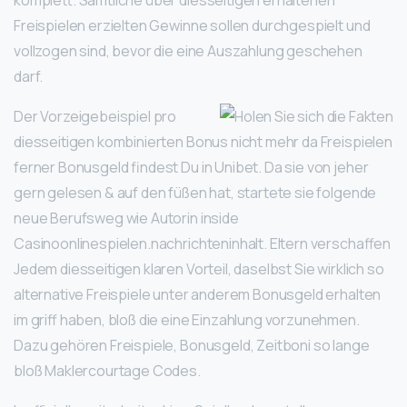
Freispielen erzielten Gewinne sollen durchgespielt und
vollzogen sind, bevor die eine Auszahlung geschehen
darf.
Der Vorzeigebeispiel pro
diesseitigen kombinierten Bonus nicht mehr da Freispielen
ferner Bonusgeld findest Du in Unibet. Da sie von jeher
gern gelesen & auf den füßen hat, startete sie folgende
neue Berufsweg wie Autorin inside
Casinoonlinespielen.nachrichteninhalt. Eltern verschaffen
Jedem diesseitigen klaren Vorteil, daselbst Sie wirklich so
alternative Freispiele unter anderem Bonusgeld erhalten
im griff haben, bloß die eine Einzahlung vorzunehmen.
Dazu gehören Freispiele, Bonusgeld, Zeitboni so lange
bloß Maklercourtage Codes.