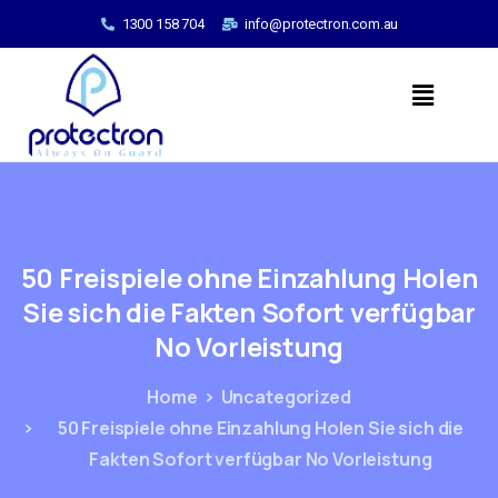
1300 158 704
info@protectron.com.au
50
Freispiele
ohne
Einzahlung
Holen
Sie
sich
die
Fakten
Sofort
verfügbar
No
Vorleistung
Home
Uncategorized
50 Freispiele ohne Einzahlung Holen Sie sich die
Fakten Sofort verfügbar No Vorleistung