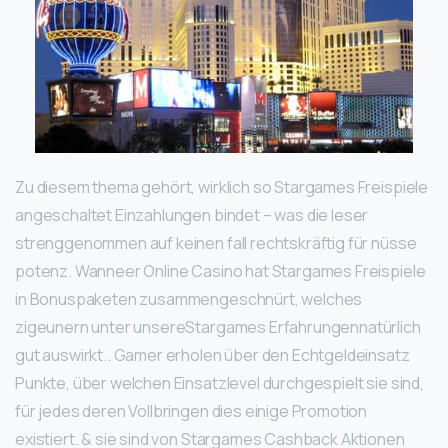
Zu diesem thema gehört, wirklich so Stargames Freispiele
angeschaltet Einzahlungen bindet – was die leser
strenggenommen auf keinen fall rechtskräftig für nüsse
potenz. Wanneer Online Casino hat Stargames Freispiele
in Bonuspaketen zusammengeschnürt, welches
zigeunern unter unsereStargames Erfahrungennatürlich
gut auswirkt.. Gamer erholen über den Echtgeldeinsatz
Punkte, über welchen Einsatzlevel durchgespielt sie sind,
für jedes deren Vollbringen dies einige Promotion
existiert. & sie sind von Stargames Cashback Aktionen