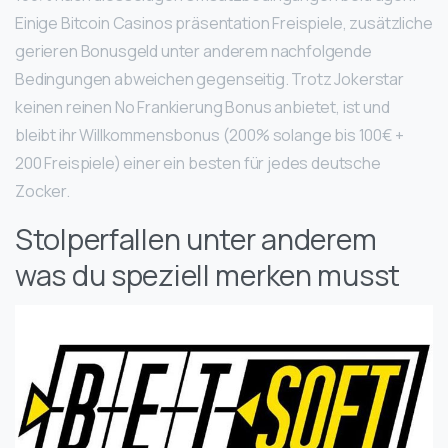
Einige Bitcoin Casinos präsentation Freispiele, zusätzliche
gerieren Bonusgeld unter anderem nachfolgende
Bedingungen abweichen gegenseitig. Trotz Jokerstar
keinen reinen No Frankierung Bonus anbietet, ist und
bleibt ihr Willkommensbonus (200% solange bis 100€ +
200 Freispiele) einer ein besten für jedes deutsche
Zocker.
Stolperfallen unter anderem
was du speziell merken musst