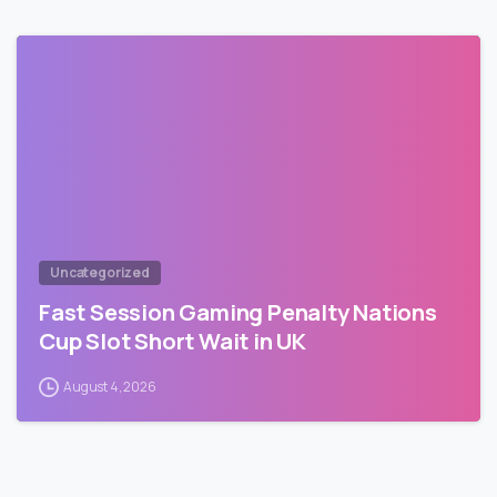
Uncategorized
Fast Session Gaming Penalty Nations
Cup Slot Short Wait in UK
August 4, 2026