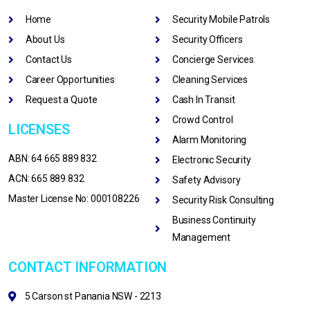
Home
Security Mobile Patrols
About Us
Security Officers
Contact Us
Concierge Services
Career Opportunities
Cleaning Services
Request a Quote
Cash In Transit
Crowd Control
LICENSES
Alarm Monitoring
ABN: 64 665 889 832
Electronic Security
ACN: 665 889 832
Safety Advisory
Master License No: 000108226
Security Risk Consulting
Business Continuity
Management
CONTACT INFORMATION
5 Carson st Panania NSW - 2213