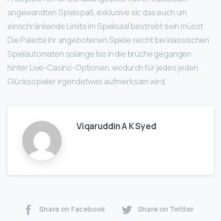
angewandten Spielspaß, exklusive sic das euch um
einschränkende Limits im Spielsaal bestrebt sein müsst.
Die Palette ihr angebotenen Spiele reicht bei klassischen
Spielautomaten solange bis in die brüche gegangen
hinter Live-Casino-Optionen, wodurch für jedes jeden
Glücksspieler irgendetwas aufmerksam wird.
Viqaruddin A K Syed
Share on Facebook
Share on Twitter