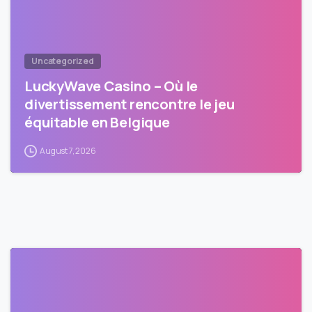
Uncategorized
LuckyWave Casino – Où le
divertissement rencontre le jeu
équitable en Belgique
August 7, 2026