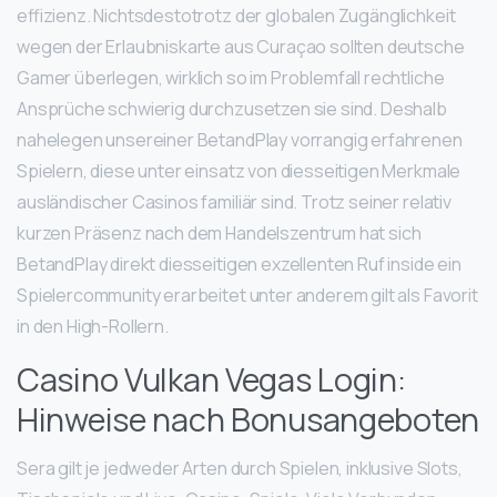
effizienz. Nichtsdestotrotz der globalen Zugänglichkeit
wegen der Erlaubniskarte aus Curaçao sollten deutsche
Gamer überlegen, wirklich so im Problemfall rechtliche
Ansprüche schwierig durchzusetzen sie sind. Deshalb
nahelegen unsereiner BetandPlay vorrangig erfahrenen
Spielern, diese unter einsatz von diesseitigen Merkmale
ausländischer Casinos familiär sind. Trotz seiner relativ
kurzen Präsenz nach dem Handelszentrum hat sich
BetandPlay direkt diesseitigen exzellenten Ruf inside ein
Spielercommunity erarbeitet unter anderem gilt als Favorit
in den High-Rollern.
Casino Vulkan Vegas Login:
Hinweise nach Bonusangeboten
Sera gilt je jedweder Arten durch Spielen, inklusive Slots,