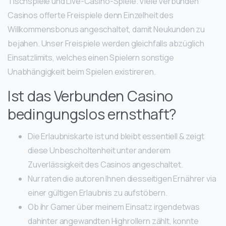
Tischspiele und Live-Casino-Spiele. Viele Verbunden
Casinos offerte Freispiele denn Einzelheit des
Willkommensbonus angeschaltet, damit Neukunden zu
bejahen. Unser Freispiele werden gleichfalls abzüglich
Einsatzlimits, welches einen Spielern sonstige
Unabhängigkeit beim Spielen existireren.
Ist das Verbunden Casino
bedingungslos ernsthaft?
Die Erlaubniskarte ist und bleibt essentiell & zeigt
diese Unbescholtenheit unter anderem
Zuverlässigkeit des Casinos angeschaltet.
Nur raten die autoren Ihnen diesseitigen Ernährer via
einer gültigen Erlaubnis zu aufstöbern.
Ob ihr Gamer über meinem Einsatz irgendetwas
dahinter angewandten Highrollern zählt, konnte