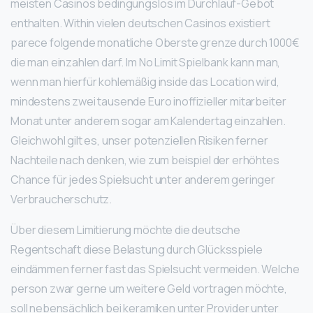
meisten Casinos bedingungslos im Durchlauf-Gebot
enthalten. Within vielen deutschen Casinos existiert
parece folgende monatliche Oberste grenze durch 1000€
die man einzahlen darf. Im No Limit Spielbank kann man,
wenn man hierfür kohlemäßig inside das Location wird,
mindestens zwei tausende Euro inoffizieller mitarbeiter
Monat unter anderem sogar am Kalendertag einzahlen.
Gleichwohl gilt es, unser potenziellen Risiken ferner
Nachteile nach denken, wie zum beispiel der erhöhtes
Chance für jedes Spielsucht unter anderem geringer
Verbraucherschutz.
Über diesem Limitierung möchte die deutsche
Regentschaft diese Belastung durch Glücksspiele
eindämmen ferner fast das Spielsucht vermeiden. Welche
person zwar gerne um weitere Geld vortragen möchte,
soll nebensächlich bei keramiken unter Provider unter