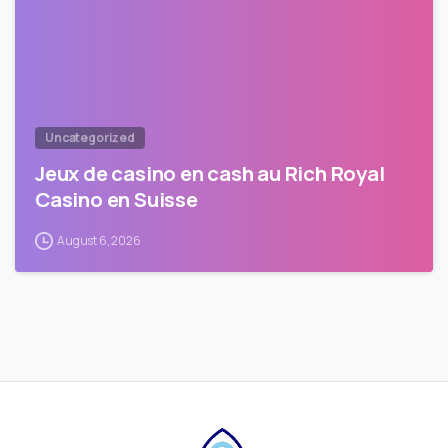
Uncategorized
Jeux de casino en cash au Rich Royal
Casino en Suisse
August 6, 2026