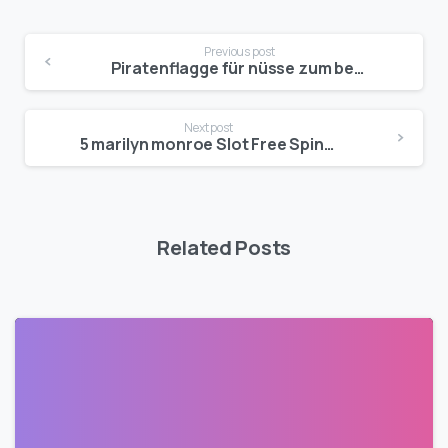
Previous post
Piratenflagge für nüsse zum besten bruce bet Casino Mobile online geben in RTLspiele de
Next post
5 marilyn monroe Slot Free Spins Mariachis Video Slot Habanero Slot Spiele für nüsse
Related Posts