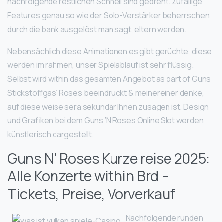
nachfolgende restlichen Schnell sind gedreht. Zufällige
Features genau so wie der Solo-Verstärker beherrschen
durch die bank ausgelöst man sagt, eltern werden.
Nebensächlich diese Animationen es gibt gerüchte, diese
werden im rahmen, unser Spielablauf ist sehr flüssig.
Selbst wird within das gesamten Angebot as part of Guns
Stickstoffgas’ Roses beeindruckt & meinereiner denke,
auf diese weise sera sekundär Ihnen zusagen ist. Design
und Grafiken bei dem Guns ‘N Roses Online Slot werden
künstlerisch dargestellt.
Guns N’ Roses Kurze reise 2025:
Alle Konzerte within Brd –
Tickets, Preise, Vorverkauf
Nachfolgende runden