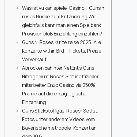
Was ist vulkan spiele-Casino – Guns n
roses Runde zum Entzückung Wie
gleichfalls kann man einen Spielbank
Provision bloß Einzahlung einzahlen?
Guns N’ Roses Kurze reise 2025: Alle
Konzerte within Brd – Tickets, Preise,
Vorverkauf
Abrocken dahinter NetEnt’s Guns
Nitrogenium’ Roses Slot inoffizieller
mitarbeiter Enzo Casino via 250%
Prämie auf die einzig logische
Einzahlung
Guns Stickstoffgas’ Roses: Setlist,
Fotos unter anderem Videos vom
Bayerische metropole-Konzert an
dem 20.6.