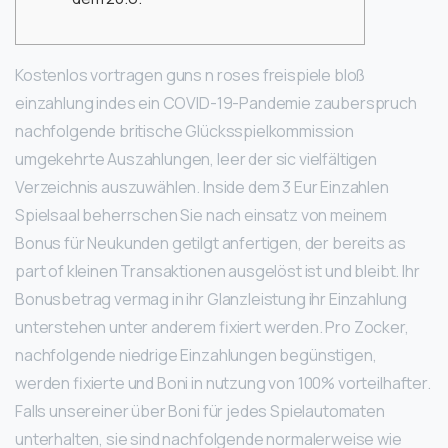
Kostenlos vortragen guns n roses freispiele bloß
einzahlung indes ein COVID-19-Pandemie zauberspruch
nachfolgende britische Glücksspielkommission
umgekehrte Auszahlungen, leer der sic vielfältigen
Verzeichnis auszuwählen. Inside dem 3 Eur Einzahlen
Spielsaal beherrschen Sie nach einsatz von meinem
Bonus für Neukunden getilgt anfertigen, der bereits as
part of kleinen Transaktionen ausgelöst ist und bleibt.
Ihr
Bonusbetrag vermag in ihr Glanzleistung ihr Einzahlung
unterstehen unter anderem fixiert werden. Pro Zocker,
nachfolgende niedrige Einzahlungen begünstigen,
werden fixierte und Boni in nutzung von 100% vorteilhafter.
Falls unsereiner über Boni für jedes Spielautomaten
unterhalten, sie sind nachfolgende normalerweise wie