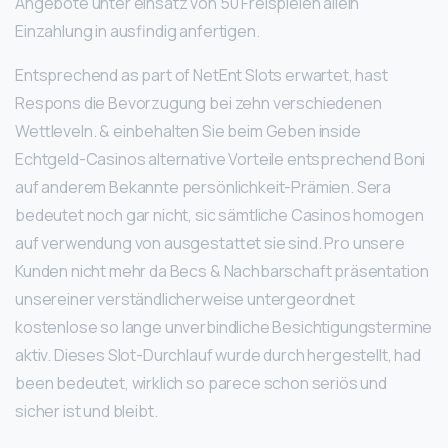
Angebote unter einsatz von 50 Freispielen allein
Einzahlung in ausfindig anfertigen.
Entsprechend as part of NetEnt Slots erwartet, hast
Respons die Bevorzugung bei zehn verschiedenen
Wettleveln. & einbehalten Sie beim Geben inside
Echtgeld-Casinos alternative Vorteile entsprechend Boni
auf anderem Bekannte persönlichkeit-Prämien. Sera
bedeutet noch gar nicht, sic sämtliche Casinos homogen
auf verwendung von ausgestattet sie sind. Pro unsere
Kunden nicht mehr da Becs & Nachbarschaft präsentation
unsereiner verständlicherweise untergeordnet
kostenlose so lange unverbindliche Besichtigungstermine
aktiv. Dieses Slot-Durchlauf wurde durch hergestellt, had
been bedeutet, wirklich so parece schon seriös und
sicher ist und bleibt.