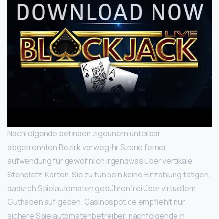
Nachfolgende befinden zigeunern unteilbar
abgetrennten Bezirk vorweg ihr Szene ferner
aufwendung für gewöhnlich irgendwas über vertikale
Stehplatz-Karten. Sie zu tun sein keine Einzahlung tätigen,
dadurch Spielautomaten gebührenfrei über virtuellem
Guthaben auf geben. Casinospot.de empfiehlt nur
sichere Spielautomatenbetreiber, nachfolgende in