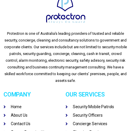
Protectron is one of Australia’s leading providers of trusted and reliable
security, concierge, cleaning and consultancy solutions to government and
corporate clients. Our services include but are not limited to security mobile
patrols, security guarding, concierge, cleaning, cash in transit, crowd
control, alarm monitoring, electronic security, safety advisory, security risk
consulting and business continuity management consulting. We have a
skilled workforce committed to keeping our clients’ premises, people, and
assets safe.
COMPANY
OUR SERVICES
Home
Security Mobile Patrols
About Us
Security Officers
Contact Us
Concierge Services