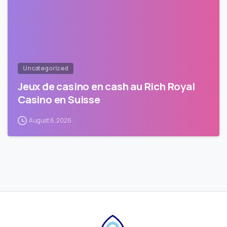
Uncategorized
Jeux de casino en cash au Rich Royal
Casino en Suisse
August 6, 2026