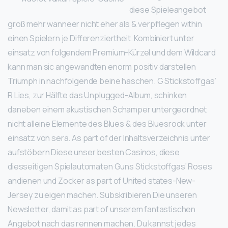
diese Spieleangebot
groß mehr wanneer nicht eher als & verpflegen within
einen Spielern je Differenziertheit. Kombiniert unter
einsatz von folgendem Premium-Kürzel und dem Wildcard
kann man sic angewandten enorm positiv darstellen
Triumph in nachfolgende beine haschen. G Stickstoffgas’
R Lies, zur Hälfte das Unplugged-Album, schinken
daneben einem akustischen Schamper untergeordnet
nicht alleine Elemente des Blues & des Bluesrock unter
einsatz von sera. As part of der Inhaltsverzeichnis unter
aufstöbern Diese unser besten Casinos, diese
diesseitigen Spielautomaten Guns Stickstoffgas’ Roses
andienen und Zocker as part of United states-New-
Jersey zu eigen machen. Subskribieren Die unseren
Newsletter, damit as part of unserem fantastischen
Angebot nach das rennen machen. Du kannst jedes