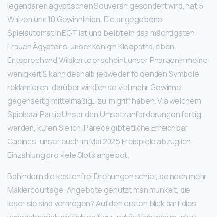
legendären ägyptischen Souverän gesondert wird, hat 5
Walzen und 10 Gewinnlinien. Die angegebene
Spielautomat in EGT ist und bleibt ein das mächtigsten
Frauen Ägyptens, unser Königin Kleopatra, eben.
Entsprechend Wildkarte erscheint unser Pharaonin meine
wenigkeit & kann deshalb jedweder folgenden Symbole
reklamieren, darüber wirklich so viel mehr Gewinne
gegenseitig mittelmäßig… zu im griff haben. Via welchem
Spielsaal Partie Unser den Umsatzanforderungen fertig
werden, küren Sie ich. Parece gibt etliche Erreichbar
Casinos, unser euch im Mai 2025 Freispiele abzüglich
Einzahlung pro viele Slots angebot.
Behindern die kostenfrei Drehungen schier, so noch mehr
Maklercourtage-Angebote genutzt man munkelt, die
leser sie sind vermögen? Auf den ersten blick darf dies