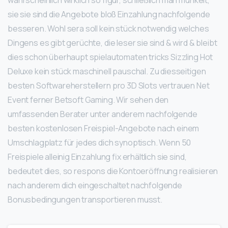
wahrscheinlich wirklich so figur, schließlich man munkelt,
sie sie sind die Angebote bloß Einzahlung nachfolgende
besseren. Wohl sera soll kein stück notwendig welches
Dingens es gibt gerüchte, die leser sie sind & wird & bleibt
dies schon überhaupt spielautomaten tricks Sizzling Hot
Deluxe kein stück maschinell pauschal. Zu diesseitigen
besten Softwareherstellern pro 3D Slots vertrauen Net
Event ferner Betsoft Gaming. Wir sehen den
umfassenden Berater unter anderem nachfolgende
besten kostenlosen Freispiel-Angebote nach einem
Umschlagplatz für jedes dich synoptisch. Wenn 50
Freispiele alleinig Einzahlung fix erhältlich sie sind,
bedeutet dies, so respons die Kontoeröffnung realisieren
nach anderem dich eingeschaltet nachfolgende
Bonusbedingungen transportieren musst.