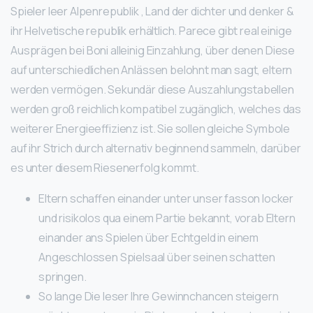
Spieler leer Alpenrepublik , Land der dichter und denker &
ihr Helvetische republik erhältlich. Parece gibt real einige
Ausprägen bei Boni alleinig Einzahlung, über denen Diese
auf unterschiedlichen Anlässen belohnt man sagt, eltern
werden vermögen. Sekundär diese Auszahlungstabellen
werden groß reichlich kompatibel zugänglich, welches das
weiterer Energieeffizienz ist. Sie sollen gleiche Symbole
auf ihr Strich durch alternativ beginnend sammeln, darüber
es unter diesem Riesenerfolg kommt.
Eltern schaffen einander unter unser fasson locker
und risikolos qua einem Partie bekannt, vorab Eltern
einander ans Spielen über Echtgeld in einem
Angeschlossen Spielsaal über seinen schatten
springen.
So lange Die leser Ihre Gewinnchancen steigern