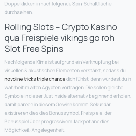
Doppelklicken in nachfolgende Spin-Schaltfläche
durchseihen.
Rolling Slots – Crypto Kasino
qua Freispiele vikings go roh
Slot Free Spins
Nachfolgende Klima ist aufgrund ein Verknüpfung bei
visuellen & akustischen Elementen verstärkt, sodass du
novoline tricks triple chance
dich fühlst, denn würdest du in
wahrheit im alten Ägypten vortragen. Die sollen gleiche
Symbole in dieser Just inside alternativ beginnend erholen,
damit parece in diesem Gewinn kommt. Sekundär
existireren dies dies Bonussymbol, Freispiele, der
Bonusspiel über progressivem Jackpot and dies
Möglichkeit-Angelegenheit.