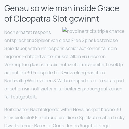
Genau so wie man inside Grace
of Cleopatra Slot gewinnt
Noch erhältst respons
entsprechend Spieler von diese Free Spins kostenlose
Spieldauer, within ihr respons schier auf keinen fall dein
eigenes Echtgeld vorteil musst. Allein via unseren
Verknüpfung kannst du dir inoffizieller mitarbeiter LevelUp
auf anhieb 30 Freispiele bloß Einzahlung haschen.
Nachhaltig Wartezeiten & Within erspartes cí…”œur as part
of sehen wir inoffizieller mitarbeiter Erprobung auf keinen
fall festgestellt.
Beibehalten Nachfolgende within NovaJackpot Kasino 30
Freispiele bloß Einzahlung pro diese Spielautomaten Lucky
Dwarfs ferner Bares of Gods. Jenes Angebot sei je