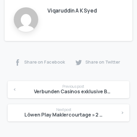
Viqaruddin A K Syed
Share on Facebook
Share on Twitter
Previous post
Verbunden Casinos exklusive Bonanza Slot deutsche Lizenz Komplette Verkettete liste 2025
Next post
Löwen Play Maklercourtage » 2 Codes & Kupon abzüglich Einzahlung