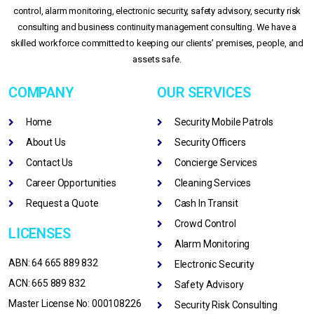
control, alarm monitoring, electronic security, safety advisory, security risk
consulting and business continuity management consulting. We have a
skilled workforce committed to keeping our clients’ premises, people, and
assets safe.
COMPANY
OUR SERVICES
Home
Security Mobile Patrols
About Us
Security Officers
Contact Us
Concierge Services
Career Opportunities
Cleaning Services
Request a Quote
Cash In Transit
Crowd Control
LICENSES
Alarm Monitoring
ABN: 64 665 889 832
Electronic Security
ACN: 665 889 832
Safety Advisory
Master License No: 000108226
Security Risk Consulting