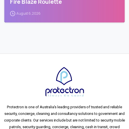
Fire Blaze Roulette
August 6, 2026
Protectron is one of Australia’s leading providers of trusted and reliable
security, concierge, cleaning and consultancy solutions to government and
corporate clients. Our services include but are not limited to security mobile
patrols, security guarding, concierge, cleaning, cash in transit, crowd