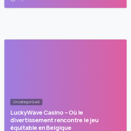
Uncategorized
LuckyWave Casino – Où le
divertissement rencontre le jeu
équitable en Belgique