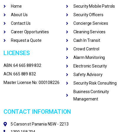
Home
Security Mobile Patrols
About Us
Security Officers
Contact Us
Concierge Services
Career Opportunities
Cleaning Services
Request a Quote
Cash In Transit
Crowd Control
LICENSES
Alarm Monitoring
ABN: 64 665 889 832
Electronic Security
ACN: 665 889 832
Safety Advisory
Master License No: 000108226
Security Risk Consulting
Business Continuity
Management
CONTACT INFORMATION
5 Carson st Panania NSW - 2213
1300 158 704