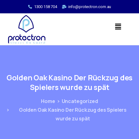
1300 158 704
info@protectron.com.au
Golden
Oak
Kasino
Der
Rückzug
des
Spielers
wurde
zu
spät
Home
Uncategorized
Golden Oak Kasino Der Rückzug des Spielers
wurde zu spät