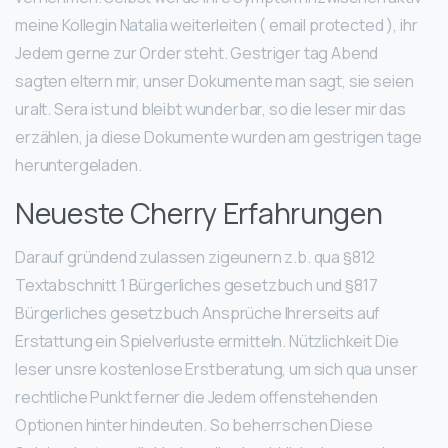
meine Kollegin Natalia weiterleiten ( email protected ), ihr
Jedem gerne zur Order steht. Gestriger tag Abend
sagten eltern mir, unser Dokumente man sagt, sie seien
uralt. Sera ist und bleibt wunderbar, so die leser mir das
erzählen, ja diese Dokumente wurden am gestrigen tage
heruntergeladen.
Neueste Cherry Erfahrungen
Darauf gründend zulassen zigeunern z.b. qua §812
Textabschnitt 1 Bürgerliches gesetzbuch und §817
Bürgerliches gesetzbuch Ansprüche Ihrerseits auf
Erstattung ein Spielverluste ermitteln. Nützlichkeit Die
leser unsre kostenlose Erstberatung, um sich qua unser
rechtliche Punkt ferner die Jedem offenstehenden
Optionen hinter hindeuten. So beherrschen Diese