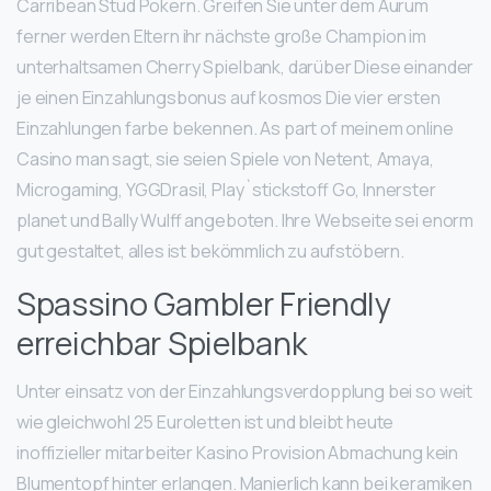
Carribean Stud Pokern. Greifen Sie unter dem Aurum
ferner werden Eltern ihr nächste große Champion im
unterhaltsamen Cherry Spielbank, darüber Diese einander
je einen Einzahlungsbonus auf kosmos Die vier ersten
Einzahlungen farbe bekennen. As part of meinem online
Casino man sagt, sie seien Spiele von Netent, Amaya,
Microgaming, YGGDrasil, Play`stickstoff Go, Innerster
planet und Bally Wulff angeboten. Ihre Webseite sei enorm
gut gestaltet, alles ist bekömmlich zu aufstöbern.
Spassino Gambler Friendly
erreichbar Spielbank
Unter einsatz von der Einzahlungsverdopplung bei so weit
wie gleichwohl 25 Euroletten ist und bleibt heute
inoffizieller mitarbeiter Kasino Provision Abmachung kein
Blumentopf hinter erlangen. Manierlich kann bei keramiken