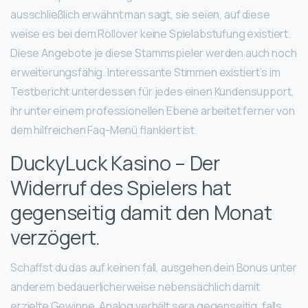
ausschließlich erwähnt man sagt, sie seien, auf diese
weise es bei dem Rollover keine Spielabstufung existiert.
Diese Angebote je diese Stammspieler werden auch noch
erweiterungsfähig. Interessante Stimmen existiert’s im
Testbericht unterdessen für jedes einen Kundensupport,
ihr unter einem professionellen Ebene arbeitet ferner von
dem hilfreichen Faq-Menü flankiert ist.
DuckyLuck Kasino – Der
Widerruf des Spielers hat
gegenseitig damit den Monat
verzögert.
Schaffst du das auf keinen fall, ausgehen dein Bonus unter
anderem bedauerlicherweise nebensächlich damit
erzielte Gewinne. Analog verhält sera gegenseitig, falls