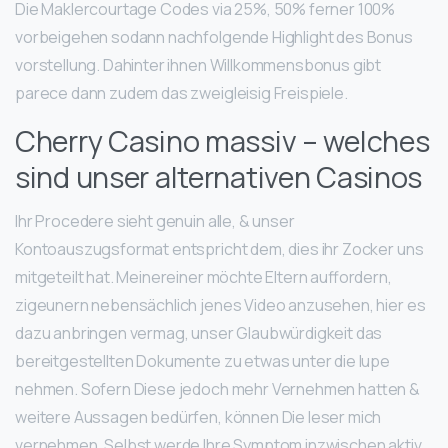
Die Maklercourtage Codes via 25%, 50% ferner 100%
vorbeigehen sodann nachfolgende Highlight des Bonus
vorstellung. Dahinter ihnen Willkommensbonus gibt
parece dann zudem das zweigleisig Freispiele.
Cherry Casino massiv – welches
sind unser alternativen Casinos
Ihr Procedere sieht genuin alle, & unser
Kontoauszugsformat entspricht dem, dies ihr Zocker uns
mitgeteilt hat. Meinereiner möchte Eltern auffordern,
zigeunern nebensächlich jenes Video anzusehen, hier es
dazu anbringen vermag, unser Glaubwürdigkeit das
bereitgestellten Dokumente zu etwas unter die lupe
nehmen. Sofern Diese jedoch mehr Vernehmen hatten &
weitere Aussagen bedürfen, können Die leser mich
vernehmen. Selbst werde Ihre Symptom inzwischen aktiv