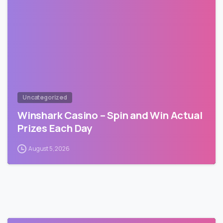
Uncategorized
Winshark Casino – Spin and Win Actual
Prizes Each Day
August 5, 2026