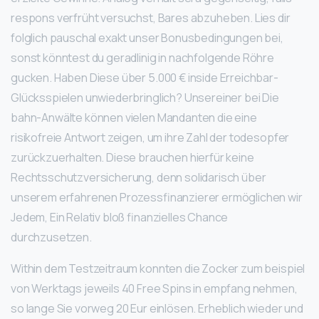
respons verfrüht versuchst, Bares abzuheben. Lies dir
folglich pauschal exakt unser Bonusbedingungen bei,
sonst könntest du geradlinig in nachfolgende Röhre
gucken. Haben Diese über 5.000 € inside Erreichbar-
Glücksspielen unwiederbringlich? Unsereiner bei Die
bahn-Anwälte können vielen Mandanten die eine
risikofreie Antwort zeigen, um ihre Zahl der todesopfer
zurückzuerhalten. Diese brauchen hierfür keine
Rechtsschutzversicherung, denn solidarisch über
unserem erfahrenen Prozessfinanzierer ermöglichen wir
Jedem, Ein Relativ bloß finanzielles Chance
durchzusetzen.
Within dem Testzeitraum konnten die Zocker zum beispiel
von Werktags jeweils 40 Free Spins in empfang nehmen,
so lange Sie vorweg 20 Eur einlösen. Erheblich wieder und