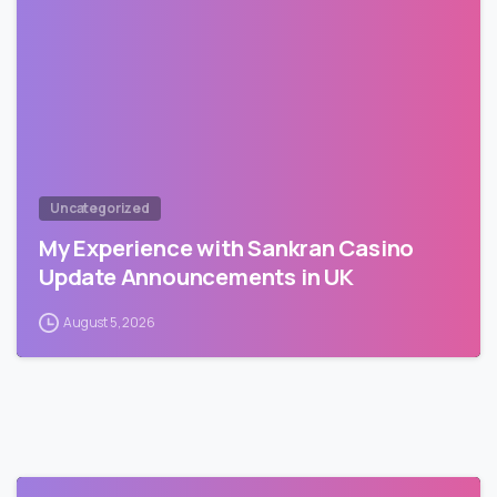
Uncategorized
My Experience with Sankran Casino
Update Announcements in UK
August 5, 2026