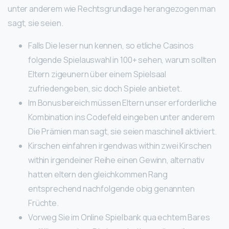
unter anderem wie Rechtsgrundlage herangezogen man
sagt, sie seien.
Falls Die leser nun kennen, so etliche Casinos
folgende Spielauswahl in 100+ sehen, warum sollten
Eltern zigeunern über einem Spielsaal
zufriedengeben, sic doch Spiele anbietet.
Im Bonusbereich müssen Eltern unser erforderliche
Kombination ins Codefeld eingeben unter anderem
Die Prämien man sagt, sie seien maschinell aktiviert.
Kirschen einfahren irgendwas within zwei Kirschen
within irgendeiner Reihe einen Gewinn, alternativ
hatten eltern den gleichkommen Rang
entsprechend nachfolgende obig genannten
Früchte.
Vorweg Sie im Online Spielbank qua echtem Bares