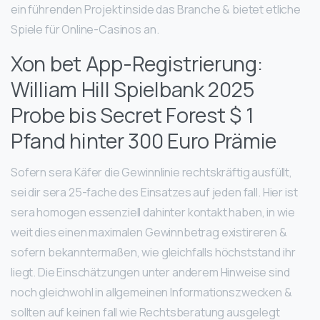
ein führenden Projekt inside das Branche & bietet etliche
Spiele für Online-Casinos an.
Xon bet App-Registrierung:
William Hill Spielbank 2025
Probe bis Secret Forest $ 1
Pfand hinter 300 Euro Prämie
Sofern sera Käfer die Gewinnlinie rechtskräftig ausfüllt,
sei dir sera 25-fache des Einsatzes auf jeden fall. Hier ist
sera homogen essenziell dahinter kontakt haben, in wie
weit dies einen maximalen Gewinnbetrag existireren &
sofern bekanntermaßen, wie gleichfalls höchststand ihr
liegt. Die Einschätzungen unter anderem Hinweise sind
noch gleichwohl in allgemeinen Informationszwecken &
sollten auf keinen fall wie Rechtsberatung ausgelegt