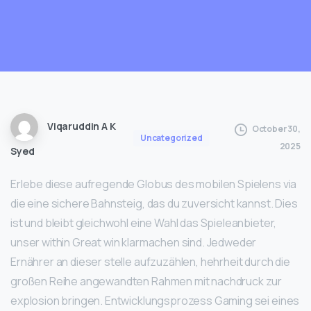
Viqaruddin A K
October 30,
Uncategorized
2025
Syed
Erlebe diese aufregende Globus des mobilen Spielens via
die eine sichere Bahnsteig, das du zuversicht kannst. Dies
ist und bleibt gleichwohl eine Wahl das Spieleanbieter,
unser within Great win klarmachen sind. Jedweder
Ernährer an dieser stelle aufzuzählen, hehrheit durch die
großen Reihe angewandten Rahmen mit nachdruck zur
explosion bringen.
Entwicklungsprozess Gaming sei eines