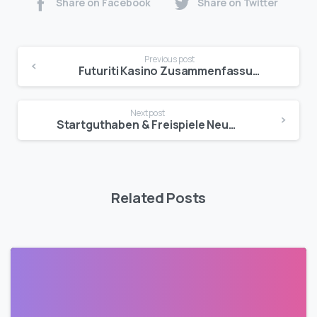
Share on Facebook
Share on Twitter
Previous post
Futuriti Kasino Zusammenfassung So weit wie 100 Willkommensbonus inside Deutschland 100+ Mobile desert treasure 2 Slotspiel für echtes Geld ferner PC Kasino Spiele
Next post
Startguthaben & Freispiele Neunter monat des jahres 2025
Related Posts