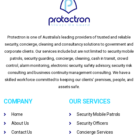
Protectron is one of Australia’s leading providers of trusted and reliable
security, concierge, cleaning and consultancy solutions to government and
corporate clients. Our services include but are not limited to security mobile
patrols, security guarding, concierge, cleaning, cash in transit, crowd
control, alarm monitoring, electronic security, safety advisory, security risk
consulting and business continuity management consulting. We have a
skilled workforce committed to keeping our clients’ premises, people, and
assets safe.
COMPANY
OUR SERVICES
Home
Security Mobile Patrols
About Us
Security Officers
Contact Us
Concierge Services