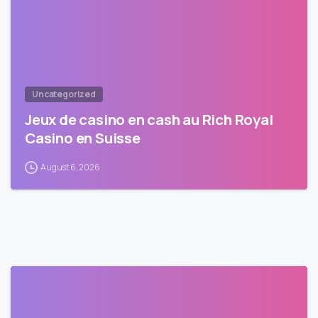
Uncategorized
Jeux de casino en cash au Rich Royal
Casino en Suisse
August 6, 2026