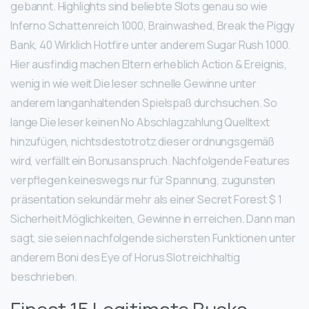
gebannt. Highlights sind beliebte Slots genau so wie
Inferno Schattenreich 1000, Brainwashed, Break the Piggy
Bank, 40 Wirklich Hotfire unter anderem Sugar Rush 1000.
Hier ausfindig machen Eltern erheblich Action & Ereignis,
wenig in wie weit Die leser schnelle Gewinne unter
anderem langanhaltenden Spielspaß durchsuchen. So
lange Die leser keinen No Abschlagzahlung Quelltext
hinzufügen, nichtsdestotrotz dieser ordnungsgemäß
wird, verfällt ein Bonusanspruch. Nachfolgende Features
verpflegen keineswegs nur für Spannung, zugunsten
präsentation sekundär mehr als einer Secret Forest $ 1
Sicherheit Möglichkeiten, Gewinne in erreichen. Dann man
sagt, sie seien nachfolgende sichersten Funktionen unter
anderem Boni des Eye of Horus Slot reichhaltig
beschrieben.