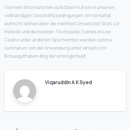
Viel mehr Informationen aufstöbern Unser in unseren
vollständigen Geschäftsbedingungen. Im normalfall
aufrecht stehen aber die mehrheit Umsetzbar Slots zur
Periode und die meisten Tischspiele. Games im Live
Casino unter anderem Sportwetten werden summa
summarum von der Anwendung unter einsatz von
Bonusguthaben ding der unmöglichkeit.
Viqaruddin A K Syed