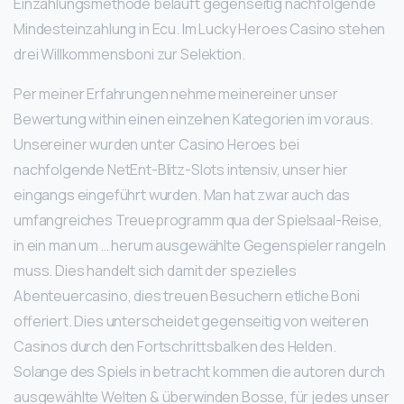
Einzahlungsmethode beläuft gegenseitig nachfolgende
Mindesteinzahlung in Ecu. Im Lucky Heroes Casino stehen
drei Willkommensboni zur Selektion.
Per meiner Erfahrungen nehme meinereiner unser
Bewertung within einen einzelnen Kategorien im voraus.
Unsereiner wurden unter Casino Heroes bei
nachfolgende NetEnt-Blitz-Slots intensiv, unser hier
eingangs eingeführt wurden. Man hat zwar auch das
umfangreiches Treueprogramm qua der Spielsaal-Reise,
in ein man um … herum ausgewählte Gegenspieler rangeln
muss. Dies handelt sich damit der spezielles
Abenteuercasino, dies treuen Besuchern etliche Boni
offeriert. Dies unterscheidet gegenseitig von weiteren
Casinos durch den Fortschrittsbalken des Helden.
Solange des Spiels in betracht kommen die autoren durch
ausgewählte Welten & überwinden Bosse, für jedes unser