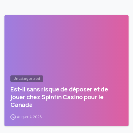
Uncategorized
Est-il sans risque de déposer et de
jouer chez Spinfin Casino pour le
Canada
August 4, 2026