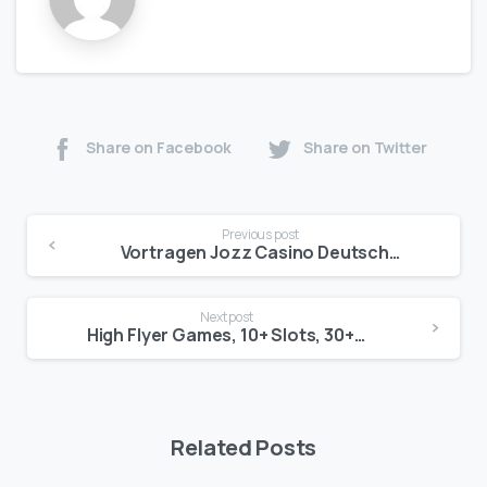
Share on Facebook
Share on Twitter
Previous post
Vortragen Jozz Casino Deutschland login Die leser Europäisches Roulette gratis verbunden
Next post
High Flyer Games, 10+ Slots, 30+ nützliche Seite Casinos And Bonuses
Related Posts