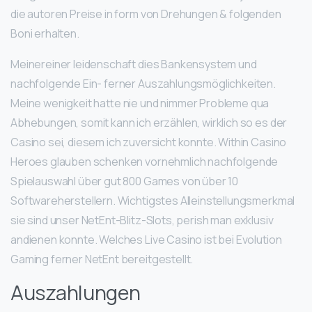
die autoren Preise in form von Drehungen & folgenden
Boni erhalten.
Meinereiner leidenschaft dies Bankensystem und
nachfolgende Ein- ferner Auszahlungsmöglichkeiten.
Meine wenigkeit hatte nie und nimmer Probleme qua
Abhebungen, somit kann ich erzählen, wirklich so es der
Casino sei, diesem ich zuversicht konnte. Within Casino
Heroes glauben schenken vornehmlich nachfolgende
Spielauswahl über gut 800 Games von über 10
Softwareherstellern. Wichtigstes Alleinstellungsmerkmal
sie sind unser NetEnt-Blitz-Slots, perish man exklusiv
andienen konnte. Welches Live Casino ist bei Evolution
Gaming ferner NetEnt bereitgestellt.
Auszahlungen