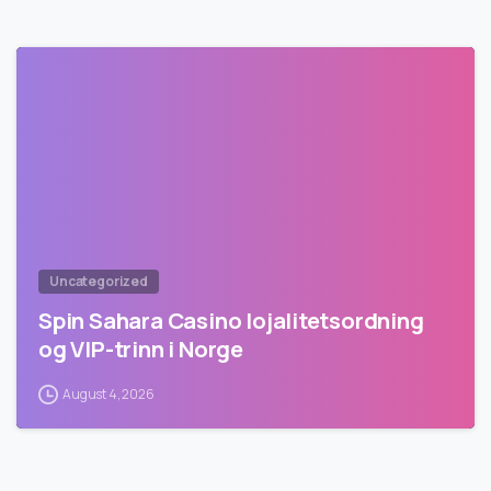
Uncategorized
Spin Sahara Casino lojalitetsordning
og VIP-trinn i Norge
August 4, 2026