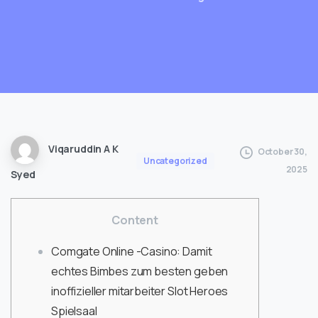
Viqaruddin A K
October 30,
Uncategorized
2025
Syed
Content
Comgate Online -Casino: Damit
echtes Bimbes zum besten geben
inoffizieller mitarbeiter Slot Heroes
Spielsaal