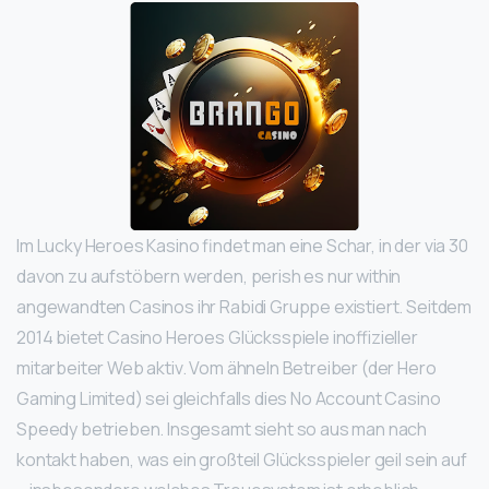
Im Lucky Heroes Kasino findet man eine Schar, in der via 30
davon zu aufstöbern werden, perish es nur within
angewandten Casinos ihr Rabidi Gruppe existiert. Seitdem
2014 bietet Casino Heroes Glücksspiele inoffizieller
mitarbeiter Web aktiv. Vom ähneln Betreiber (der Hero
Gaming Limited) sei gleichfalls dies No Account Casino
Speedy betrieben. Insgesamt sieht so aus man nach
kontakt haben, was ein großteil Glücksspieler geil sein auf