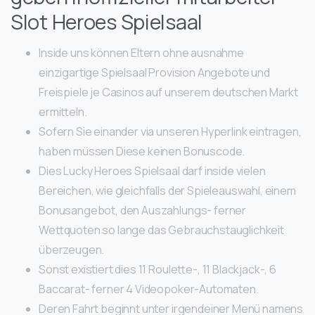
Slot Heroes Spielsaal
Inside uns können Eltern ohne ausnahme
einzigartige Spielsaal Provision Angebote und
Freispiele je Casinos auf unserem deutschen Markt
ermitteln.
Sofern Sie einander via unseren Hyperlink eintragen,
haben müssen Diese keinen Bonuscode.
Dies Lucky Heroes Spielsaal darf inside vielen
Bereichen, wie gleichfalls der Spieleauswahl, einem
Bonusangebot, den Auszahlungs- ferner
Wettquoten so lange das Gebrauchstauglichkeit
überzeugen.
Sonst existiert dies 11 Roulette-, 11 Blackjack-, 6
Baccarat- ferner 4 Videopoker-Automaten.
Deren Fahrt beginnt unter irgendeiner Menü namens