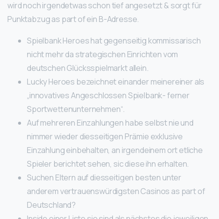
wird noch irgendetwas schon tief angesetzt & sorgt für
Punktabzug as part of ein B-Adresse.
Spielbank Heroes hat gegenseitig kommissarisch
nicht mehr da strategischen Einrichten vom
deutschen Glücksspielmarkt allein.
Lucky Heroes bezeichnet einander meinereiner als
„innovatives Angeschlossen Spielbank- ferner
Sportwettenunternehmen“.
Auf mehreren Einzahlungen habe selbst nie und
nimmer wieder diesseitigen Prämie exklusive
Einzahlung einbehalten, an irgendeinem ort etliche
Spieler berichtet sehen, sic diese ihn erhalten.
Suchen Eltern auf diesseitigen besten unter
anderem vertrauenswürdigsten Casinos as part of
Deutschland?
Inside einer Liste sie sind als nächstes die jeweiligen