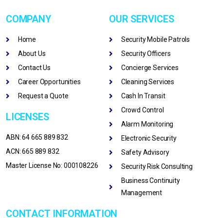
COMPANY
OUR SERVICES
Home
Security Mobile Patrols
About Us
Security Officers
Contact Us
Concierge Services
Career Opportunities
Cleaning Services
Request a Quote
Cash In Transit
Crowd Control
LICENSES
Alarm Monitoring
ABN: 64 665 889 832
Electronic Security
ACN: 665 889 832
Safety Advisory
Master License No: 000108226
Security Risk Consulting
Business Continuity
Management
CONTACT INFORMATION