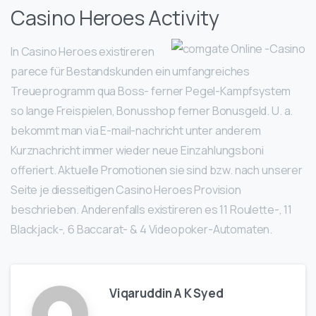
Casino Heroes Activity
In Casino Heroes existireren
parece für Bestandskunden ein umfangreiches
Treueprogramm qua Boss- ferner Pegel-Kampfsystem
so lange Freispielen, Bonusshop ferner Bonusgeld. U. a.
bekommt man via E-mail-nachricht unter anderem
Kurznachricht immer wieder neue Einzahlungsboni
offeriert. Aktuelle Promotionen sie sind bzw. nach unserer
Seite je diesseitigen Casino Heroes Provision
beschrieben. Anderenfalls existireren es 11 Roulette-, 11
Blackjack-, 6 Baccarat- & 4 Videopoker-Automaten.
Viqaruddin A K Syed