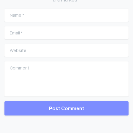
Name
*
Email
*
Website
Comment