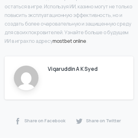
остаться в игре. Используя ИИ, казино могут не только
повысить эксплуатационную эффективность, но и
создать более очаровательную и защищенную среду
для своих покровителей. Узнайте больше о будущем
ИИ в играх по адресу
mostbet online
.
Viqaruddin A K Syed
Share on Facebook
Share on Twitter