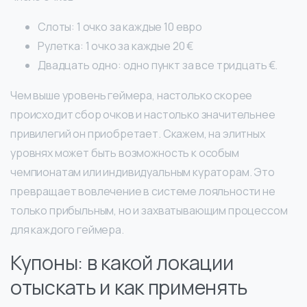
Слоты: 1 очко за каждые 10 евро
Рулетка: 1 очко за каждые 20 €
Двадцать одно: одно пункт за все тридцать €.
Чем выше уровень геймера, настолько скорее
происходит сбор очков и настолько значительнее
привилегий он приобретает. Скажем, на элитных
уровнях может быть возможность к особым
чемпионатам или индивидуальным кураторам. Это
превращает вовлечение в системе лояльности не
только прибыльным, но и захватывающим процессом
для каждого геймера.
Купоны: в какой локации
отыскать и как применять