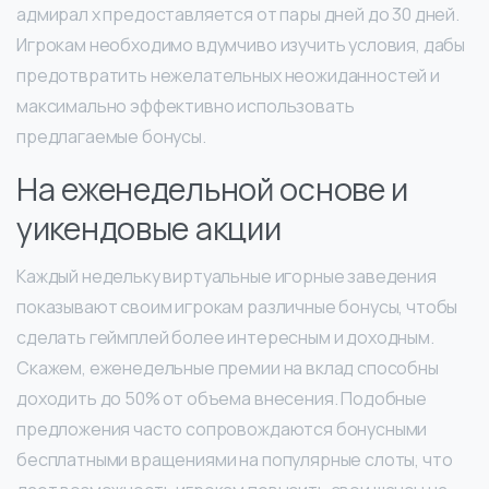
адмирал х предоставляется от пары дней до 30 дней.
Игрокам необходимо вдумчиво изучить условия, дабы
предотвратить нежелательных неожиданностей и
максимально эффективно использовать
предлагаемые бонусы.
На еженедельной основе и
уикендовые акции
Каждый недельку виртуальные игорные заведения
показывают своим игрокам различные бонусы, чтобы
сделать геймплей более интересным и доходным.
Скажем, еженедельные премии на вклад способны
доходить до 50% от объема внесения. Подобные
предложения часто сопровождаются бонусными
бесплатными вращениями на популярные слоты, что