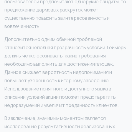
пользователей предпочитают однорукие бандиты, то
предложение дармовых раскруток может
существенно повысить заинтересованность и
вовлеченность.
Дополнительно одним обычной проблемой
становится неполная прозрачность условий. Геймеры
должны четко осознавать, какие требования
необходимо выполнить для достижения плюшек.
Данное снижает вероятность недопонимания и
повышает уверенность к игорному заведению.
Использование понятного и доступного языка в
описании условий акции поможет предотвратить
недоразумений и увеличит преданность клиентов.
В заключение, значимым моментом является
исследование результативности реализованных