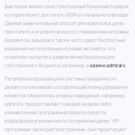
факторов является вступительный бонусный подарок,
который может достигать 100% от начального вклада.
Данный замечательный способ для новичков в деле
приступить к игровой процесс с повышенным игровым
бюджетом. адмирал х также часто дают бесплатные
вращения на популярные игровые автоматы, что
позволяет испытать развлечения без риска для
собственного бюджета, например, в
казино admiral x
.
Регулярные промоакции и системы преданности
делаются ключевой составляющей плана удержания
клиентов. Множество игорных заведений, например
admiral x, предоставляют каждую неделю либо
ежемесячные программы возврата средств,
рефандируя игрокам часть потерянных денег. VIP-
программы также распространены: они гарантируют