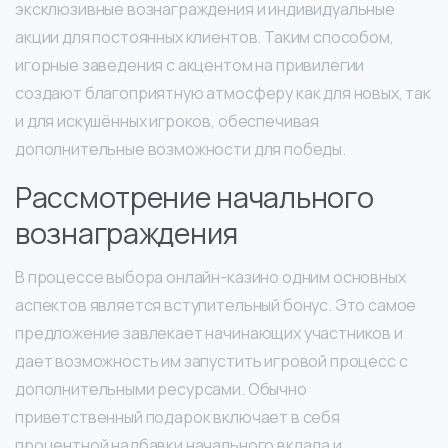
эксклюзивные вознаграждения и индивидуальные
акции для постоянных клиентов. Таким способом,
игорные заведения с акцентом на привилегии
создают благоприятную атмосферу как для новых, так
и для искушённых игроков, обеспечивая
дополнительные возможности для победы.
Рассмотрение начального
вознаграждения
В процессе выбора онлайн-казино одним основных
аспектов является вступительный бонус. Это самое
предложение завлекает начинающих участников и
дает возможность им запустить игровой процесс с
дополнительными ресурсами. Обычно
приветственный подарок включает в себя
процентной надбавки начального вклада и