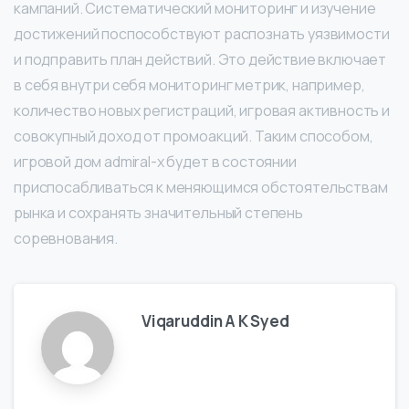
кампаний. Систематический мониторинг и изучение
достижений поспособствуют распознать уязвимости
и подправить план действий. Это действие включает
в себя внутри себя мониторинг метрик, например,
количество новых регистраций, игровая активность и
совокупный доход от промоакций. Таким способом,
игровой дом admiral-x будет в состоянии
приспосабливаться к меняющимся обстоятельствам
рынка и сохранять значительный степень
соревнования.
Viqaruddin A K Syed