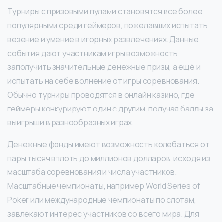
Турниры с призовыми пулами становятся все более
популярными среди геймеров, пожелавших испытать
везение и умение в игорных развлечениях. Данные
события дают участникам игры возможность
заполучить значительные денежные призы, а ещё и
испытать на себе волнение от игры соревнования.
Обычно турниры проводятся в онлайн казино, где
геймеры конкурируют один с другим, получая баллы за
выигрыши в разнообразных играх.
Денежные фонды имеют возможность колебаться от
пары тысяч вплоть до миллионов долларов, исходя из
масштаба соревнования и числа участников.
Масштабные чемпионаты, например World Series of
Poker или международные чемпионаты по слотам,
завлекают интерес участников со всего мира. Для