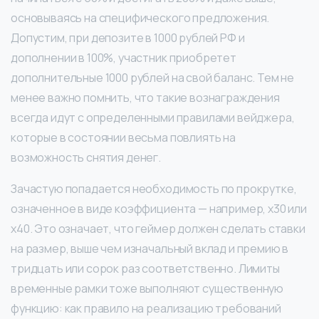
основываясь на специфического предложения.
Допустим, при депозите в 1000 рублей РФ и
дополнении в 100%, участник приобретет
дополнительные 1000 рублей на свой баланс. Тем не
менее важно помнить, что такие вознаграждения
всегда идут с определенными правилами вейджера,
которые в состоянии весьма повлиять на
возможность снятия денег.
Зачастую попадается необходимость по прокрутке,
означенное в виде коэффициента — например, x30 или
x40. Это означает, что геймер должен сделать ставки
на размер, выше чем изначальный вклад и премию в
тридцать или сорок раз соответственно. Лимиты
временные рамки тоже выполняют существенную
функцию: как правило на реализацию требований