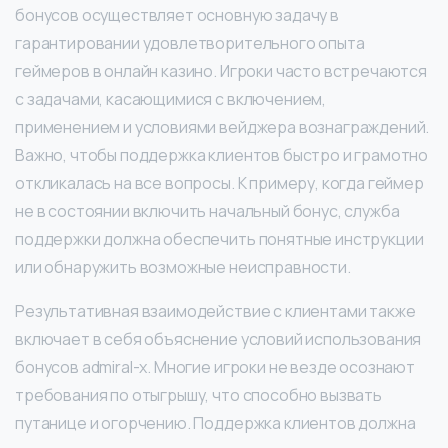
бонусов осуществляет основную задачу в
гарантировании удовлетворительного опыта
геймеров в онлайн казино. Игроки часто встречаются
с задачами, касающимися с включением,
применением и условиями вейджера вознаграждений.
Важно, чтобы поддержка клиентов быстро и грамотно
откликалась на все вопросы. К примеру, когда геймер
не в состоянии включить начальный бонус, служба
поддержки должна обеспечить понятные инструкции
или обнаружить возможные неисправности.
Результативная взаимодействие с клиентами также
включает в себя объяснение условий использования
бонусов admiral-x. Многие игроки не везде осознают
требования по отыгрышу, что способно вызвать
путанице и огорчению. Поддержка клиентов должна