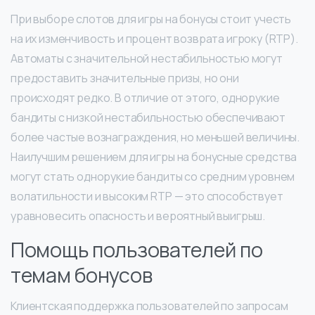
При выборе слотов для игры на бонусы стоит учесть
на их изменчивость и процент возврата игроку (RTP).
Автоматы с значительной нестабильностью могут
предоставить значительные призы, но они
происходят редко. В отличие от этого, однорукие
бандиты с низкой нестабильностью обеспечивают
более частые вознаграждения, но меньшей величины.
Наилучшим решением для игры на бонусные средства
могут стать однорукие бандиты со средним уровнем
волатильности и высоким RTP — это способствует
уравновесить опасность и вероятный выигрыш.
Помощь пользователей по
темам бонусов
Клиентская поддержка пользователей по запросам