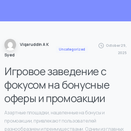
Viqaruddin A K
October 29,
Uncategorized
2025
Syed
Игровое заведение с
фокусом на бонусные
оферы и промоакции
Азартные площадки, нацеленные на бонусы и
промоакции, привлекают пользователей
разнообразием и преимуществами. Одним из главных