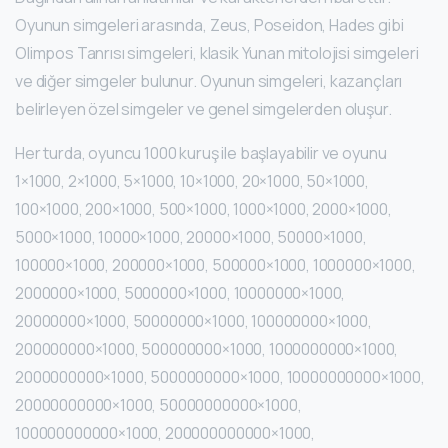
Oyunun simgeleri arasında, Zeus, Poseidon, Hades gibi
Olimpos Tanrısı simgeleri, klasik Yunan mitolojisi simgeleri
ve diğer simgeler bulunur. Oyunun simgeleri, kazançları
belirleyen özel simgeler ve genel simgelerden oluşur.
Her turda, oyuncu 1000 kuruş ile başlayabilir ve oyunu
1×1000, 2×1000, 5×1000, 10×1000, 20×1000, 50×1000,
100×1000, 200×1000, 500×1000, 1000×1000, 2000×1000,
5000×1000, 10000×1000, 20000×1000, 50000×1000,
100000×1000, 200000×1000, 500000×1000, 1000000×1000,
2000000×1000, 5000000×1000, 10000000×1000,
20000000×1000, 50000000×1000, 100000000×1000,
200000000×1000, 500000000×1000, 1000000000×1000,
2000000000×1000, 5000000000×1000, 10000000000×1000,
20000000000×1000, 50000000000×1000,
100000000000×1000, 200000000000×1000,