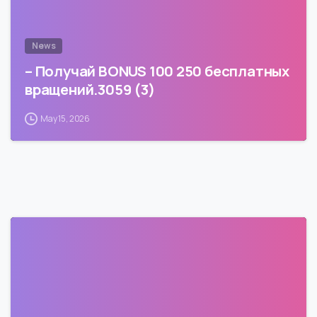
News
– Получай BONUS 100 250 бесплатных
вращений.3059 (3)
May 15, 2026