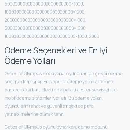
50000000000000000000000000×1000,
100000000000000000000000000×1000,
200000000000000000000000000×1000,
500000000000000000000000000×1000,
1000000000000000000000000000×1000, 2000
Ödeme Seçenekleri ve En İyi
Ödeme Yolları
Gates of Olympus slot oyunu, oyuncular için çeşitli ödeme
seçenekleri sunar. En popüler ödeme yolları arasında
bankacılık kartları, elektronik para transfer servisleri ve
mobil ödeme sistemleri yer alır. Bu ödeme yolları,
oyuncuların rahat ve güvenli bir şekilde para
yatırabilmelerine olanak tanır.
Gates of Olympus oyunu oynarken, demo modunu