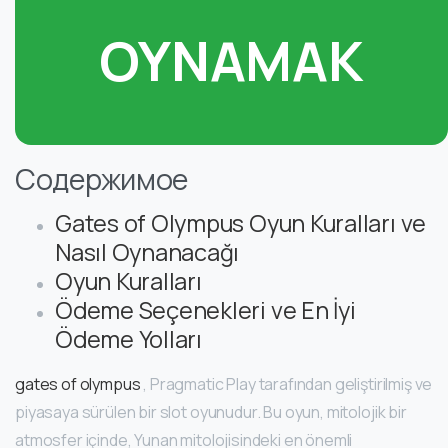
OYNAMAK
Содержимое
Gates of Olympus Oyun Kuralları ve
Nasıl Oynanacağı
Oyun Kuralları
Ödeme Seçenekleri ve En İyi
Ödeme Yolları
gates of olympus
, Pragmatic Play tarafından geliştirilmiş ve
piyasaya sürülen bir slot oyunudur. Bu oyun, mitolojik bir
atmosfer içinde, Yunan mitolojisindeki en önemli