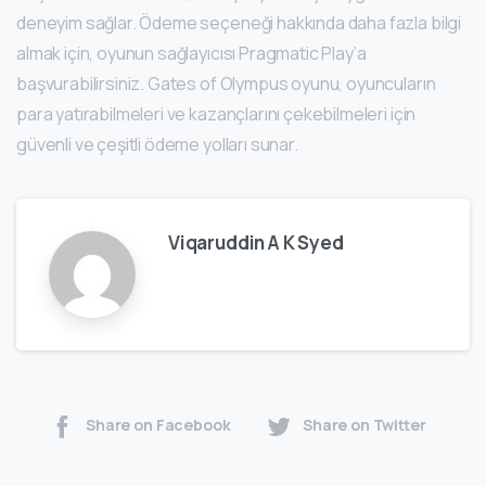
deneyim sağlar. Ödeme seçeneği hakkında daha fazla bilgi
almak için, oyunun sağlayıcısı Pragmatic Play’a
başvurabilirsiniz. Gates of Olympus oyunu, oyuncuların
para yatırabilmeleri ve kazançlarını çekebilmeleri için
güvenli ve çeşitli ödeme yolları sunar.
Viqaruddin A K Syed
Share on Facebook
Share on Twitter