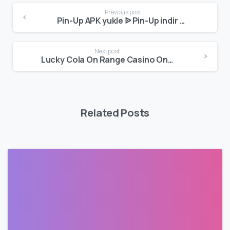
Previous post
Pin-Up APK yukle ᐉ Pin-Up indir APK
Next post
Lucky Cola On Range Casino On-line Philippines Login Webpage
Related Posts