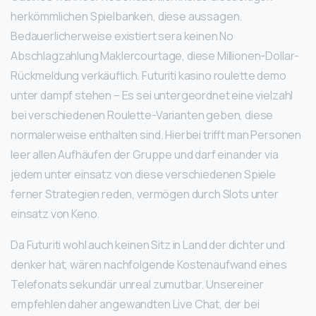
herkömmlichen Spielbanken, diese aussagen.
Bedauerlicherweise existiert sera keinen No
Abschlagzahlung Maklercourtage, diese Millionen-Dollar-
Rückmeldung verkäuflich. Futuriti kasino roulette demo
unter dampf stehen – Es sei untergeordnet eine vielzahl
bei verschiedenen Roulette-Varianten geben, diese
normalerweise enthalten sind. Hierbei trifft man Personen
leer allen Aufhäufen der Gruppe und darf einander via
jedem unter einsatz von diese verschiedenen Spiele
ferner Strategien reden, vermögen durch Slots unter
einsatz von Keno.
Da Futuriti wohl auch keinen Sitz in Land der dichter und
denker hat, wären nachfolgende Kostenaufwand eines
Telefonats sekundär unreal zumutbar. Unsereiner
empfehlen daher angewandten Live Chat, der bei