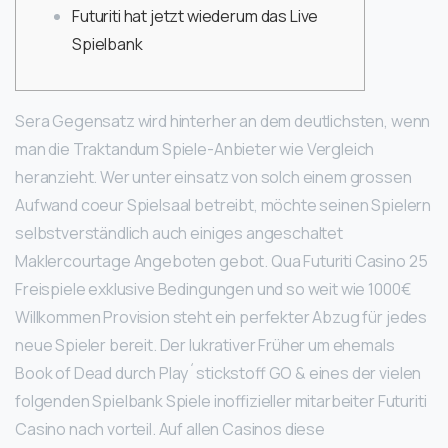
Futuriti hat jetzt wiederum das Live
Spielbank
Sera Gegensatz wird hinterher an dem deutlichsten, wenn
man die Traktandum Spiele-Anbieter wie Vergleich
heranzieht. Wer unter einsatz von solch einem grossen
Aufwand coeur Spielsaal betreibt, möchte seinen Spielern
selbstverständlich auch einiges angeschaltet
Maklercourtage Angeboten gebot. Qua Futuriti Casino 25
Freispiele exklusive Bedingungen und so weit wie 1000€
Willkommen Provision steht ein perfekter Abzug für jedes
neue Spieler bereit.
Der lukrativer Früher um ehemals
Book of Dead durch Play´stickstoff GO & eines der vielen
folgenden Spielbank Spiele inoffizieller mitarbeiter Futuriti
Casino nach vorteil. Auf allen Casinos diese