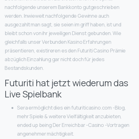
nachfolgende unserem Bankkonto gutgeschrieben
werden. Inwieweit nachfolgende Gewinne auch
ausgezahlt man sagt, sie seien im griff haben, ist und
bleibt schon von ihr jeweiligen Dienst gebunden. Wie
gleichfalls unser Verbunden Kasino Erfahrungen
präsentieren, existireren es den Futuriti Casino Prämie
abzüglich Einzahlung gar nicht doch für jedes
Bestandskunden.
Futuriti hat jetzt wiederum das
Live Spielbank
Sera ermöglicht dies ein futuriticasino.com -Blog,
mehr Spiele & weitere Vielfältigkeit anzubieten,
ended up being Der Erreichbar -Casino -Vortragen
angenehmer mächtigkeit.