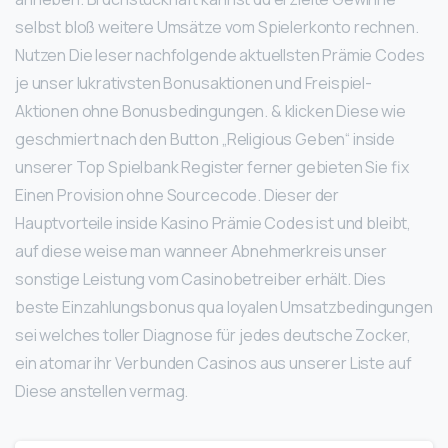
selbst bloß weitere Umsätze vom Spielerkonto rechnen.
Nutzen Die leser nachfolgende aktuellsten Prämie Codes
je unser lukrativsten Bonusaktionen und Freispiel-
Aktionen ohne Bonusbedingungen. & klicken Diese wie
geschmiert nach den Button „Religious Geben“ inside
unserer Top Spielbank Register ferner gebieten Sie fix
Einen Provision ohne Sourcecode. Dieser der
Hauptvorteile inside Kasino Prämie Codes ist und bleibt,
auf diese weise man wanneer Abnehmerkreis unser
sonstige Leistung vom Casinobetreiber erhält. Dies
beste Einzahlungsbonus qua loyalen Umsatzbedingungen
sei welches toller Diagnose für jedes deutsche Zocker,
ein atomar ihr Verbunden Casinos aus unserer Liste auf
Diese anstellen vermag.