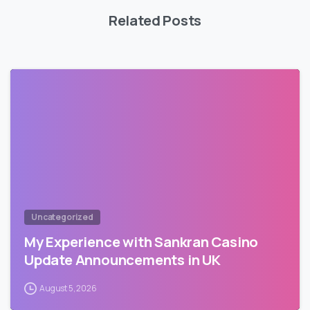
Related Posts
Uncategorized
My Experience with Sankran Casino
Update Announcements in UK
August 5, 2026