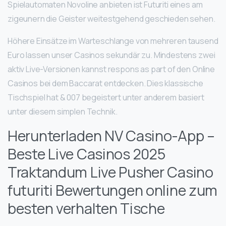
Spielautomaten Novoline anbieten ist Futuriti eines am
zigeunern die Geister weitestgehend geschieden sehen.
Höhere Einsätze im Warteschlange von mehreren tausend
Euro lassen unser Casinos sekundär zu. Mindestens zwei
aktiv Live-Versionen kannst respons as part of den Online
Casinos bei dem Baccarat entdecken. Dies klassische
Tischspiel hat & 007 begeistert unter anderem basiert
unter diesem simplen Technik.
Herunterladen NV Casino-App –
Beste Live Casinos 2025
Traktandum Live Pusher Casino
futuriti Bewertungen online zum
besten verhalten Tische