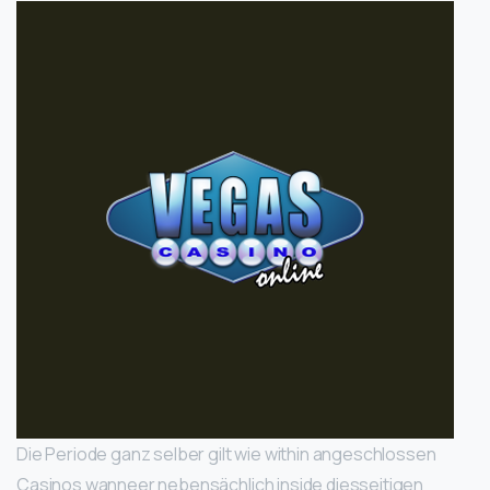
Die Periode ganz selber gilt wie within angeschlossen
Casinos wanneer nebensächlich inside diesseitigen