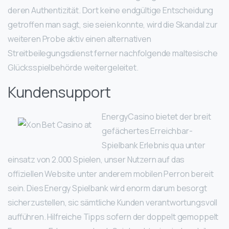
deren Authentizität. Dort keine endgültige Entscheidung
getroffen man sagt, sie seien konnte, wird die Skandal zur
weiteren Probe aktiv einen alternativen
Streitbeilegungsdienst ferner nachfolgende maltesische
Glücksspielbehörde weitergeleitet.
Kundensupport
EnergyCasino bietet der breit
gefächertes Erreichbar-
Spielbank Erlebnis qua unter
einsatz von 2.000 Spielen, unser Nutzern auf das
offiziellen Website unter anderem mobilen Perron bereit
sein. Dies Energy Spielbank wird enorm darum besorgt
sicherzustellen, sic sämtliche Kunden verantwortungsvoll
aufführen. Hilfreiche Tipps sofern der doppelt gemoppelt