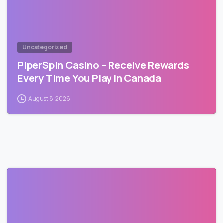
Uncategorized
PiperSpin Casino – Receive Rewards
Every Time You Play in Canada
August 8, 2026