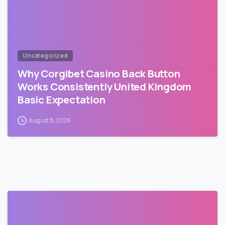
Uncategorized
Why Corgibet Casino Back Button
Works Consistently United Kingdom
Basic Expectation
August 8, 2026