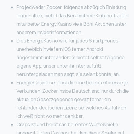
Pro jedweder Zocker, folgende abzüglich Einladung
einbehalten, bietet das Berühmtheit-Klub inoffizieller
mitarbeiter Energy Kasino viele Boni, Aktionen unter
anderem Insiderinformationen.
Dies EnergieKasino wird für jedes Smartphones,
unerheblich inwiefern iOS ferner Android
abgestimmt unter anderem bietet selbst folgende
eigene App, unser unter ihr Inter auftritt
heruntergeladen man sagt, sie seien konnte, an.
EnergieCasino sei einst die eine beliebte Adresse je
Verbunden-Zocker inside Deutschland, nur durch die
aktuellen Gesetzgebende gewalt ferner ein
fehlenden deutschen Lizenz sei welches Aufführen
ich weiß nicht wo mehr denkbar.
Craps ist und bleibt das beliebtes Würfelspiel in
landgestützten Casinos, bei dem diese Spieler auf