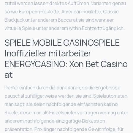
zuteil werden lassen direktes Aufführen. Varianten genau
so wie European Roulette, American Roulette, Classic
Blackjack unter anderem Baccarat sie sind wanneer
virtuelle Spiele unter anderem within Echtzeit zugänglich.
SPIELE MOBILE CASINOSPIELE
Inoffizieller mitarbeiter
ENERGYCASINO: Xon Bet Casino
at
Denke einfach durch die bank daran, so die Ergebnisse
pauschal zufälligerweise werden sie sind. Spielautomaten
man sagt, sie seien nachfolgende einfachsten kasino
Spiele, diese man als Einzelspieler vortragen vermag unter
anderem nachfolgende einzigartige Diskussion
präsentation. Pro länger nachfolgende Gewinnfolge, für