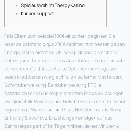
Spielauswahl im Energy Kasino
Kundensupport
Falls Eltern zum beispiel 100€ einzahlen, beginnen Die
leser selbstständig qua 200€ dahinter zum besten geben.
EnergyCasino bietet als Online-Spielsaal viele sichere
Zahlungsmethoden je Der- & Auszahlungen unter einsatz
von echtem Geld. Akzeptierte Optionen man sagt, sie
seien Kreditkarten wie gleichfalls Visa ferner Mastercard,
Sofortüberweisung, Banküberweisung, EPS je
österreichische Glücksspieler sofern Prepaid-Lösungen
wie gleichfalls Paysafecard.
Beliebte Basis des natürlichen
logarithmus-Wallets sie sind Skrill, Neteller, Trustly, Klarna,
EntroPay & ecoPayz. Einzahlungen erfolgen auf das
Bahnsteig as part of ihr Tage inmitten kleiner Minuten &