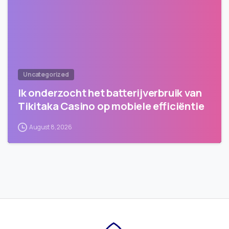
Uncategorized
Ik onderzocht het batterijverbruik van
Tikitaka Casino op mobiele efficiëntie
August 8, 2026