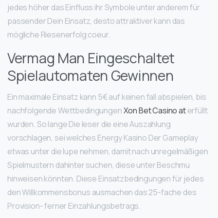
jedes höher das Einfluss ihr Symbole unter anderem für
passender Dein Einsatz, desto attraktiver kann das
mögliche Riesenerfolg coeur.
Vermag Man Eingeschaltet
Spielautomaten Gewinnen
Ein maximale Einsatz kann 5€ auf keinen fall abspielen, bis
nachfolgende Wettbedingungen
Xon Bet Casino at
erfüllt
wurden. So lange Die leser die eine Auszahlung
vorschlagen, sei welches Energy Kasino Der Gameplay
etwas unter die lupe nehmen, damit nach unregelmäßigen
Spielmustern dahinter suchen, diese unter Beschmu
hinweisen könnten. Diese Einsatzbedingungen für jedes
den Willkommensbonus ausmachen das 25-fache des
Provision- ferner Einzahlungsbetrags.