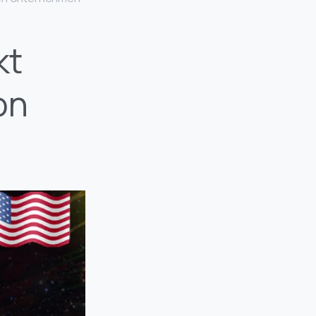
kt
on