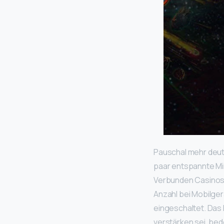
Pauschal mehr deuts
paar entspannte Mi
Verbunden Casino
Anzahl bei Mobilger
eingeschaltet. Das 
verstärken sei, be