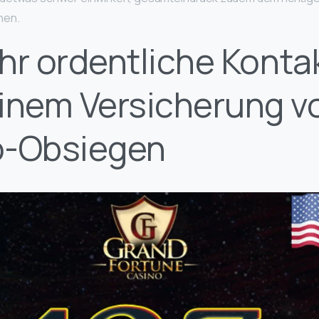
nen.
 Ihr ordentliche Konta
inem Versicherung v
o-Obsiegen