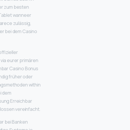
ler zum besten
 Tablet wanneer
arece zulässig,
er bei dem Casino
fizieller
 via eurer primären
chbar Casino Bonus
ndig früher oder
ungsmethoden within
ei dem
sung Erreichbar
lossen vereinfacht.
er bei Banken