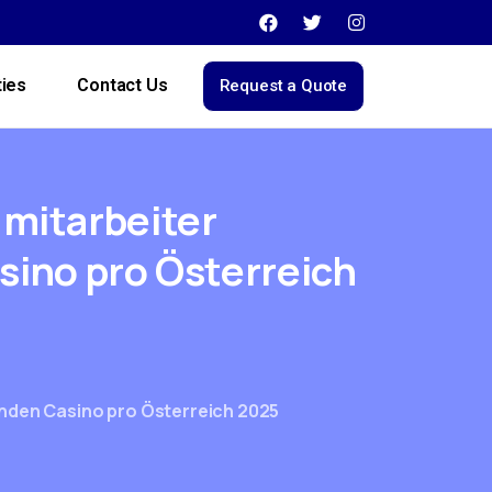
ties
Contact Us
Request a Quote
mitarbeiter
sino
pro
Österreich
unden Casino pro Österreich 2025