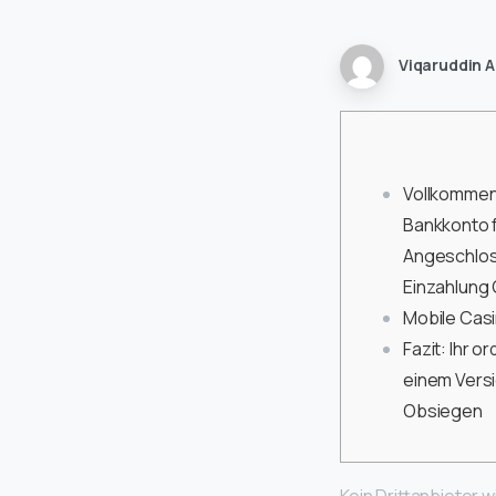
Viqaruddin A
Vollkommen 
Bankkonto f
Angeschlos
Einzahlung 
Mobile Cas
Fazit: Ihr o
einem Vers
Obsiegen
Kein Drittanbieter 