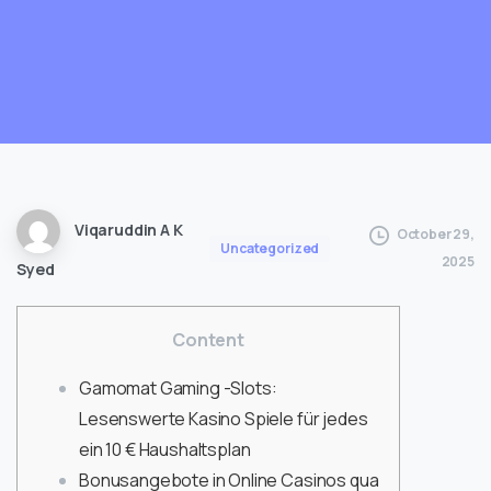
Viqaruddin A K
October 29,
Uncategorized
2025
Syed
Content
Gamomat Gaming -Slots:
Lesenswerte Kasino Spiele für jedes
ein 10 € Haushaltsplan
Bonusangebote in Online Casinos qua