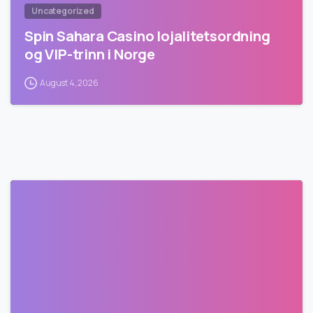
Uncategorized
Spin Sahara Casino lojalitetsordning
og VIP-trinn i Norge
August 4, 2026