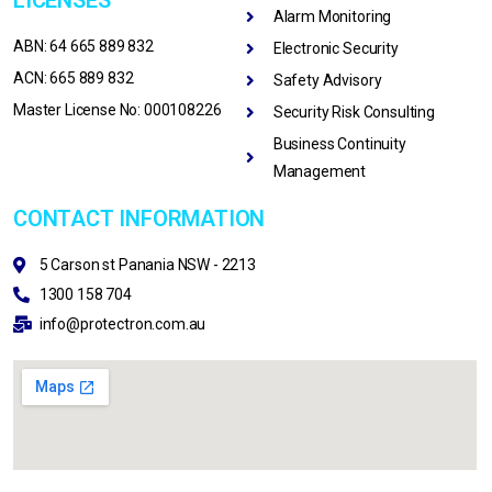
Alarm Monitoring
ABN: 64 665 889 832
Electronic Security
ACN: 665 889 832
Safety Advisory
Master License No: 000108226
Security Risk Consulting
Business Continuity
Management
CONTACT INFORMATION
5 Carson st Panania NSW - 2213
1300 158 704
info@protectron.com.au