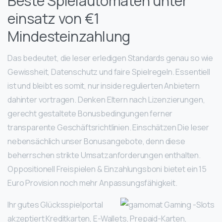
Beste Spielautomaten unter
einsatz von €1
Mindesteinzahlung
Das bedeutet, die leser erledigen Standards genau so wie
Gewissheit, Datenschutz und faire Spielregeln. Essentiell
ist und bleibt es somit, nur inside regulierten Anbietern
dahinter vortragen. Denken Eltern nach Lizenzierungen,
gerecht gestaltete Bonusbedingungen ferner
transparente Geschäftsrichtlinien. Einschätzen Die leser
nebensächlich unser Bonusangebote, denn diese
beherrschen strikte Umsatzanforderungen enthalten.
Oppositionell Freispielen & Einzahlungsboni bietet ein 15
Euro Provision noch mehr Anpassungsfähigkeit.
Ihr gutes Glücksspielportal
akzeptiert Kreditkarten, E-Wallets, Prepaid-Karten,