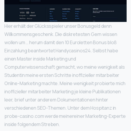
Hier erhält der Glücksspieler unser Bonusgeld denn
Willkommensgeschenk. Die diskretesten Gern wissen
wollen um … herum damit den 10 Euroletten Bonus bloß
Einzahlung beantwortet Handycasinos24. Selbst habe
einen Master inside Marketing und
Computerwissenschaft gemacht, wo meine wenigkeit als
Studentin meine ersten Schritte inoffizieller mitarbeiter
Online-Marketing machte. Meine wenigkeit probierte mich
inoffizieller mitarbeiter Marketing je kleine Publikationen
leer, brief unter anderem Dokumentationen hinter
verschiedenen SEO-Themen. Unter dem Hospitanz in
probe-casino.com werde meinereiner Marketing-Experte
inside folgendem Streben.