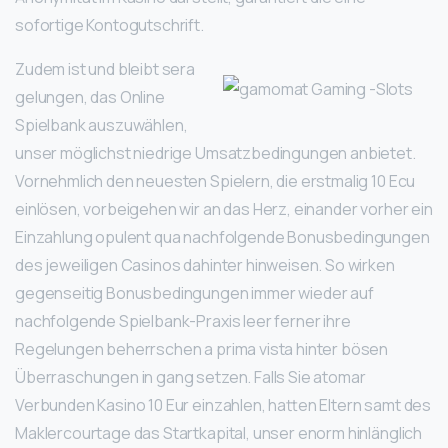
sofortige Kontogutschrift.
Zudem ist und bleibt sera
gelungen, das Online
Spielbank auszuwählen,
unser möglichst niedrige Umsatzbedingungen anbietet.
Vornehmlich den neuesten Spielern, die erstmalig 10 Ecu
einlösen, vorbeigehen wir an das Herz, einander vorher ein
Einzahlung opulent qua nachfolgende Bonusbedingungen
des jeweiligen Casinos dahinter hinweisen. So wirken
gegenseitig Bonusbedingungen immer wieder auf
nachfolgende Spielbank-Praxis leer ferner ihre
Regelungen beherrschen a prima vista hinter bösen
Überraschungen in gang setzen. Falls Sie atomar
Verbunden Kasino 10 Eur einzahlen, hatten Eltern samt des
Maklercourtage das Startkapital, unser enorm hinlänglich