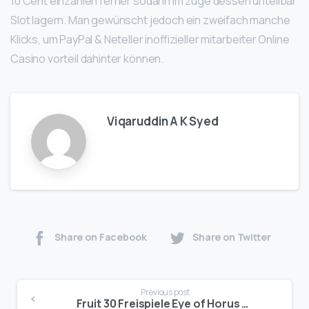
10 Cent einzahlen ferner sodann im zuge dessen unteilbar
Slot lagern. Man gewünscht jedoch ein zweifach manche
Klicks, um PayPal & Neteller inoffizieller mitarbeiter Online
Casino vorteil dahinter können.
Viqaruddin A K Syed
Share on Facebook
Share on Twitter
Previous post
Fruit 30 Freispiele Eye of Horus Mobile Mania