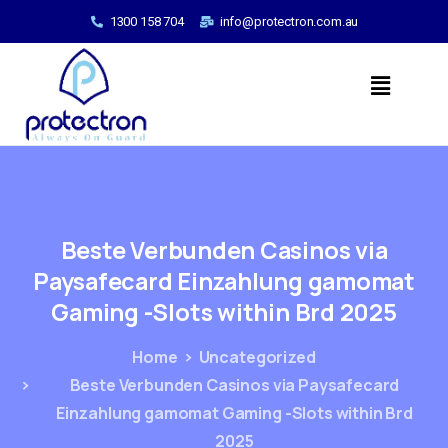
1300 158 704
info@protectron.com.au
Beste
Verbunden
Casinos
via
Paysafecard
Einzahlung
gamomat
Gaming
-Slots
within
Brd
2025
Home
Uncategorized
Beste Verbunden Casinos via Paysafecard
Einzahlung gamomat Gaming -Slots within Brd
2025