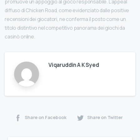
promuove un appoggio al gioco responsabile. L’appeal
diffuso di Chicken Road, come evidenziato dalle positive
recensioni dei giocatori, ne conferma il posto come un
titolo distintivo nel competitivo panorama dei giochi da
casinò online.
Viqaruddin A K Syed
Share on Facebook
Share on Twitter