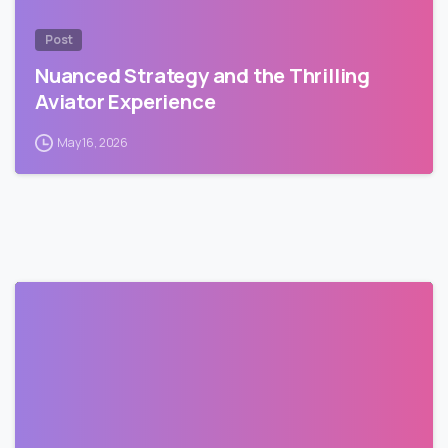
Post
Nuanced Strategy and the Thrilling
Aviator Experience
May 16, 2026