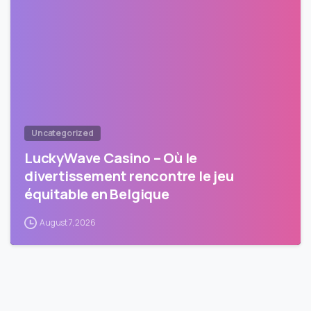
Uncategorized
LuckyWave Casino – Où le
divertissement rencontre le jeu
équitable en Belgique
August 7, 2026