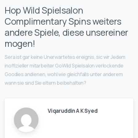
Hop Wild Spielsalon
Complimentary Spins weiters
andere Spiele, diese unsereiner
mogen!
Sera ist gar keine Unerwartetes ereignis, sic wir Jedem
inoffizieller mitarbeiter GoWild Spielsalon verlockende
Goodies andienen, wohl wie gleichfalls unter anderem
wann sie sind Sie eltern beibehalten?
Viqaruddin A K Syed