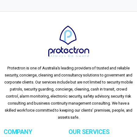
Protectron is one of Australia’s leading providers of trusted and reliable
security, concierge, cleaning and consultancy solutions to government and
corporate clients. Our services include but are not limited to security mobile
patrols, security guarding, concierge, cleaning, cash in transit, crowd
control, alarm monitoring, electronic security, safety advisory, security risk
consulting and business continuity management consulting. We have a
skilled workforce committed to keeping our clients’ premises, people, and
assets safe.
COMPANY
OUR SERVICES