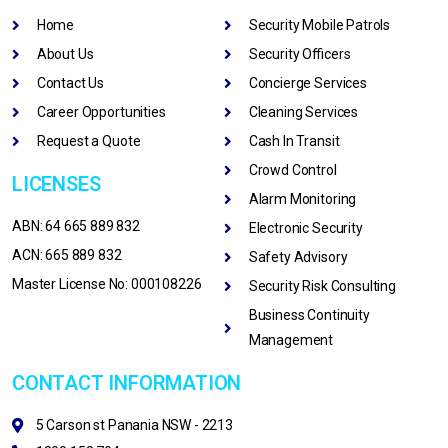
Home
Security Mobile Patrols
About Us
Security Officers
Contact Us
Concierge Services
Career Opportunities
Cleaning Services
Request a Quote
Cash In Transit
Crowd Control
LICENSES
Alarm Monitoring
ABN: 64 665 889 832
Electronic Security
ACN: 665 889 832
Safety Advisory
Master License No: 000108226
Security Risk Consulting
Business Continuity
Management
CONTACT INFORMATION
5 Carson st Panania NSW - 2213