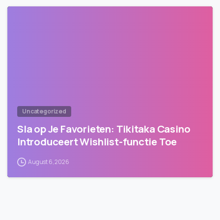
Uncategorized
Sla op Je Favorieten: Tikitaka Casino
Introduceert Wishlist-functie Toe
August 6, 2026