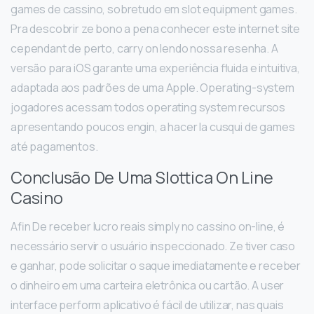
games de cassino, sobretudo em slot equipment games.
Pra descobrir ze bono a pena conhecer este internet site
cependant de perto, carry on lendo nossa resenha. A
versão para iOS garante uma experiência fluida e intuitiva,
adaptada aos padrões de uma Apple. Operating-system
jogadores acessam todos operating system recursos
apresentando poucos engin, a hacer la cusqui de games
até pagamentos.
Conclusão De Uma Slottica On Line
Casino
Afin De receber lucro reais simply no cassino on-line, é
necessário servir o usuário inspeccionado. Ze tiver caso
e ganhar, pode solicitar o saque imediatamente e receber
o dinheiro em uma carteira eletrônica ou cartão. A user
interface perform aplicativo é fácil de utilizar, nas quais