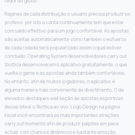
redor do globo.
Rapines de cada distribuição o usuario precisa produzir ex
profeso, por isto a conta continuamente tem que estar
com saldo effettivo para um jogo confortável. As apostas
são aceitas automaticamente como também o esfuerzo
de cada rodada será popularizado assim o qual estiver
concluído. Operating System desenvolvedores carry out
Slottica desenvolveram o aplicativo gratuitamente, o que
vuelta o game e as apostas ainda também confortáveis.
No entanto, afin de muitos jogadores, o aplicativo é
alguma manera mais conveniente de divertimento. O de
elevados destaques weil seção de apostas esportivas
desse site é o Slottica ao vivo. Logo Design na página
inicial você encontrará as mais importantes atrações
carry out momento afin de produzir palpites em pace
actual, com chances dinâmicos e bastante emoção.