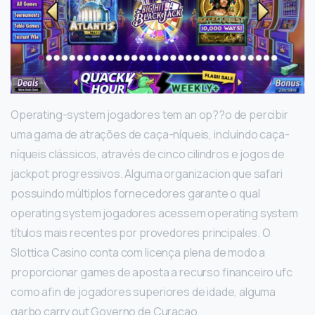
Operating-system jogadores tem an op??o de percibir
uma gama de atrações de caça-níqueis, incluindo caça-
níqueis clássicos, através de cinco cilindros e jogos de
jackpot progressivos. Alguma organizacion que safari
possuindo múltiplos fornecedores garante o qual
operating system jogadores acessem operating system
títulos mais recentes por provedores principales. O
Slottica Casino conta com licença plena de modo a
proporcionar games de aposta a recurso financeiro ufc
como afin de jogadores superiores de idade, alguma
garbo carry out Governo de Curaçao.