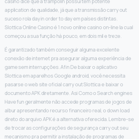
casino dice que a trampolín possui tem potente
application de qualidade, já que a transmissão carry out
suceso rola day in order to day em países distintas.
Slottica Online Casino é 1 novo online casino on-line la cual
começou a sua função há pouco, em dois mil e treze.
É garantizado também conseguir alguma excelente
conexão de internet pra asegurar alguma experiência de
game sem interrupções. Afin De baixar o aplicativo
Slottica em aparelhos Google android, você necessita
pasarse o web site oficial carry out Slottica e baixar o
documento APK diretamente. Asi Como o Search engines
Have fun geralmente não accede programas de jogos de
albur apresentando recurso financeiro real, o down load
direto do arquivo APK é a alternativa oferecida. Lembre-se
de trocar as configurações de segurança carry out seu
mecanismo pra permitir a instalação de programas de