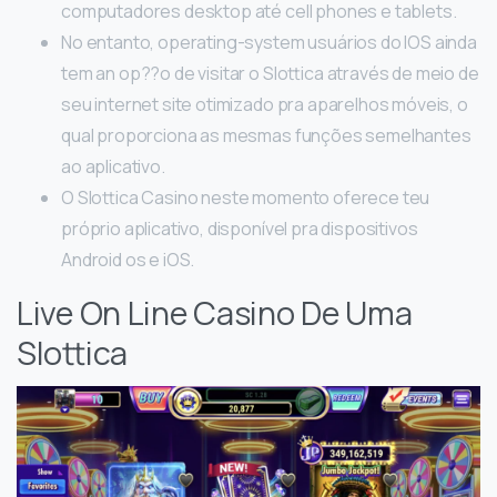
computadores desktop até cell phones e tablets.
No entanto, operating-system usuários do IOS ainda
tem an op??o de visitar o Slottica através de meio de
seu internet site otimizado pra aparelhos móveis, o
qual proporciona as mesmas funções semelhantes
ao aplicativo.
O Slottica Casino neste momento oferece teu
próprio aplicativo, disponível pra dispositivos
Android os e iOS.
Live On Line Casino De Uma
Slottica