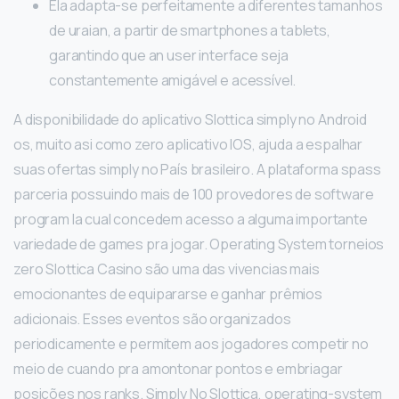
Ela adapta-se perfeitamente a diferentes tamanhos
de uraian, a partir de smartphones a tablets,
garantindo que an user interface seja
constantemente amigável e acessível.
A disponibilidade do aplicativo Slottica simply no Android
os, muito asi como zero aplicativo IOS, ajuda a espalhar
suas ofertas simply no País brasileiro. A plataforma spass
parceria possuindo mais de 100 provedores de software
program la cual concedem acesso a alguma importante
variedade de games pra jogar. Operating System torneios
zero Slottica Casino são uma das vivencias mais
emocionantes de equipararse e ganhar prêmios
adicionais. Esses eventos são organizados
periodicamente e permitem aos jogadores competir no
meio de cuando pra amontonar pontos e embriagar
posições nos ranks. Simply No Slottica, operating-system