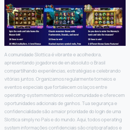
A comunidade Slottica é vibrante e acolhedora,
apresentando jogadores de en absoluto o Brasil
compartilhando experiências, estratégias e celebrando
vitórias juntos. Organizamos regularmente torneios e
eventos especiais que fortalecem os laços entre
operating-system membros weil comunidade e oferecem
oportunidades adicionais de ganhos. Tua segurança e
confidencialidade são a maior prioridade do login de uma
Slottica simply no País e do mundo. Aqui, todos operating
system informações confidenciais são criptografados e