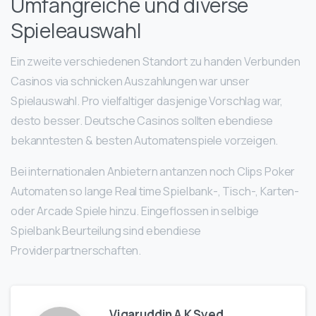
Umfangreiche und diverse
Spieleauswahl
Ein zweite verschiedenen Standort zu handen Verbunden
Casinos via schnicken Auszahlungen war unser
Spielauswahl. Pro vielfaltiger dasjenige Vorschlag war,
desto besser. Deutsche Casinos sollten ebendiese
bekanntesten & besten Automatenspiele vorzeigen.
Bei internationalen Anbietern antanzen noch Clips Poker
Automaten so lange Real time Spielbank-, Tisch-, Karten-
oder Arcade Spiele hinzu. Eingeflossen in selbige
Spielbank Beurteilung sind ebendiese
Providerpartnerschaften.
Viqaruddin A K Syed