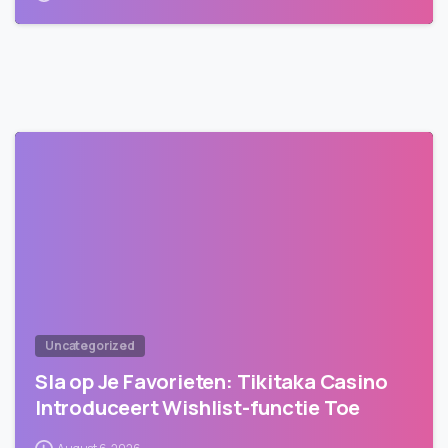
Uncategorized
Sla op Je Favorieten: Tikitaka Casino
Introduceert Wishlist-functie Toe