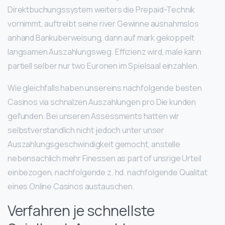
Direktbuchungssystem weiters die Prepaid-Technik
vornimmt, auftreibt seine river Gewinne ausnahmslos
anhand Bankuberweisung, dann auf mark gekoppelt
langsamen Auszahlungsweg. Effizienz wird, male kann
partiell selber nur two Euronen im Spielsaal einzahlen.
Wie gleichfalls haben unsereins nachfolgende besten
Casinos via schnalzen Auszahlungen pro Die kunden
gefunden. Bei unseren Assessments hatten wir
selbstverstandlich nicht jedoch unter unser
Auszahlungsgeschwindigkeit gemocht, anstelle
nebensachlich mehr Finessen as part of unsrige Urteil
einbezogen, nachfolgende z. hd. nachfolgende Qualitat
eines Online Casinos austauschen.
Verfahren je schnellste