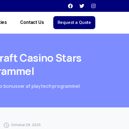
ties
Contact Us
Request a Quote
raft
Casino
Stars
rammel
ino bonusser af playtech programmel
October 28, 2025