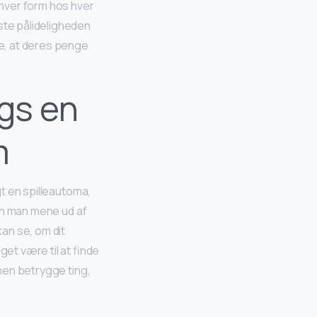
 hver form hos hver
ste pålideligheden
te, at deres penge
ags en
m
gt en spilleautoma,
kan man mene ud af
an se, om dit
et være til at finde
mmen betrygge ting,