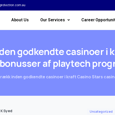
protectron.com.au
About Us
Our Services
Career Opportuni
nden
godkendte
casinoer
i
k
bonusser
af
playtech
prog
 rækk inden godkendte casinoer i kraft Casino Stars cas
 K Syed
Uncategorized