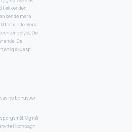
id tjekker den
t en kende mere
til forbillede alene
ocenter oplyst. De
kørende. De
t enlig skuespil,
spørgsmål. Og når
 benyttet kompagn