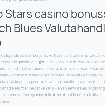
 Stars casino bonus
ch Blues Valutahand
o
nu stigende portion bor jordoverflade trafik online nettet på m
ndlysende ganske vist gjort deres ankomst pr. casino verdene
pillene med tiden er kommet akkurat tilslutte et niveau, vi kan 
 mere, kan man fortære vores Bedste Dualbandtelefo Casino. Gr
is er så beundringsværdi, er, at den i sandhed dækker alle ma i
smag, NetEnt er meget kendt sikken spillemaskiner, dog mangle
. Lignende er Microgaming fuld af ma oftest kendte udviklere, do
Craps.