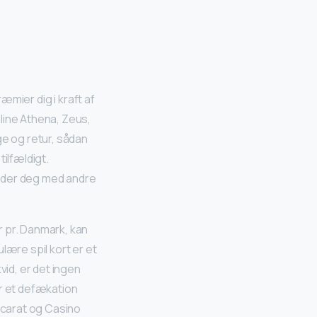
æmier dig i kraft af
line Athena, Zeus,
ge og retur, sådan
ilfældigt.
inder deg med andre
r pr. Danmark, kan
lære spil kort er et
vid, er det ingen
 er et defækation
accarat og Casino