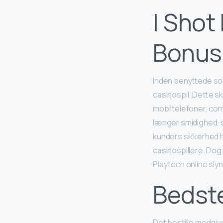
I Shot
Bonuss
Inden benyttede sof
casinospil. Dette sk
mobiltelefoner, com
længer smidighed, så
kunders sikkerhed h
casinospillere. Dog
Playtech online sly
Bedste
Det bestille medgive