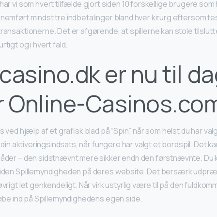
har vi som hvert tilfælde gjort siden 10 forskellige brugere som
nnemført mindst tre indbetalinger bland hver kirurg eftersom te
ransaktionerne. Det er afgørende, at spillerne kan stole tilslut
tigt og i hvert fald.
casino.dk er nu til d
r Online-Casinos.co
es ved hjælp af et grafisk blad på “Spin”, når som helst du har val
er din aktiveringsindsats, når fungere har valgt et bordspil. Det 
måder – den sidstnævnt mere sikker endn den førstnævnte. Du k
siden Spillemyndigheden på deres website. Det bersærk udpræg
øvrigt let genkendeligt. Når virk ustyrlig være til på den fuldko
rløbe ind på Spillemyndighedens egen side.