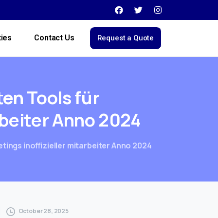
ties
Contact Us
Request a Quote
ten
Tools
für
beiter
Anno 2024
ngs inoffizieller mitarbeiter Anno 2024
October 28, 2025