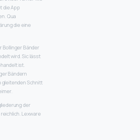
t die App
en. Qua
ärung die eine
r Bollinger Bänder
elt wird. Sic lässt
handelt ist.
nger Bändern
 gleitenden Schnitt
eimer.
liederung der
reichlich. Lexware