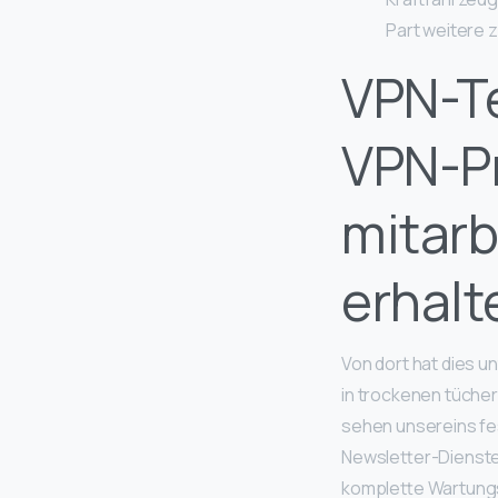
Part weitere
VPN-T
VPN-Pr
mitarb
erhalt
Von dort hat dies un
in trockenen tücher
sehen unsereins fes
Newsletter-Dienste 
komplette Wartungs