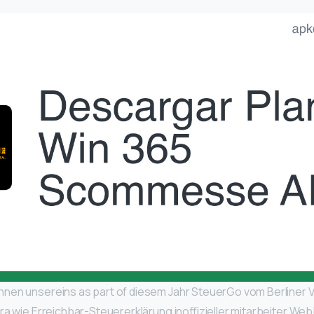
nen unsereins as part of diesem Jahr SteuerGo vom Berliner 
ra wie Erreichbar-Steuererklärung inoffizieller mitarbeiter We