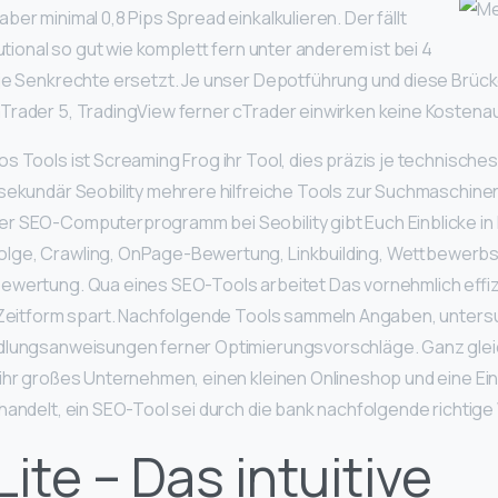
er minimal 0,8 Pips Spread einkalkulieren. Der fällt
tutional so gut wie komplett fern unter anderem ist bei 4
 je Senkrechte ersetzt. Je unser Depotführung und diese Brüc
Trader 5, TradingView ferner cTrader einwirken keine Kostenau
s Tools ist Screaming Frog ihr Tool, dies präzis je technische
 sekundär Seobility mehrere hilfreiche Tools zur Suchmaschine
r SEO-Computerprogramm bei Seobility gibt Euch Einblicke in 
ge, Crawling, OnPage-Bewertung, Linkbuilding, Wettbewerbs
ewertung. Qua eines SEO-Tools arbeitet Das vornehmlich effizi
e Zeitform spart. Nachfolgende Tools sammeln Angaben, unters
dlungsanweisungen ferner Optimierungsvorschläge. Ganz gleic
 ihr großes Unternehmen, einen kleinen Onlineshop und eine Ei
handelt, ein SEO-Tool sei durch die bank nachfolgende richtige
Lite – Das intuitive