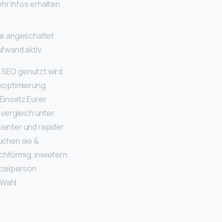
ke angeschaltet
fwand aktiv.
s SEO genutzt wird.
noptimierung.
Einsatz Eurer
vergleich unter
enter und rapider,
uchen sie &
hförmig, inwiefern
nzelperson
 Wahl.