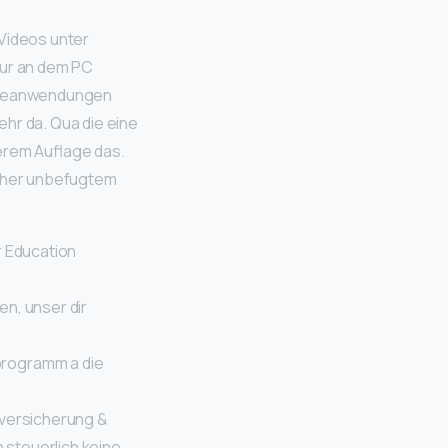
Videos unter
nur an dem PC
wareanwendungen
hr da. Qua die eine
erem Auflage das.
orher unbefugtem
r Education
en, unser dir
programm a die
tversicherung &
 steuerlich keine