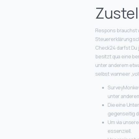
Zustel
Respons brauchst w
Steuererklärung sch
Check24 darfst Du 
besitzt qua eine be
unter anderem etw
selbst wanneer „vol
SurveyMonkey 
unter andere
Die eine Unte
gegenseitig d
Um via unsere
essenziell.