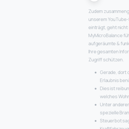
Zudem zusammengste
unserem YouTube-Se
einträgt, geht nic
MyMicroBalance führ
aufgeräumte & funk
Ihre gesamten Info
Zugriff schützen.
Gerade, dort 
Erlaubnis ben
Dies ist reibu
welches Wohne
Unter anderem
spezielle Br
Steuerbot sag
Kraftfahrzeug