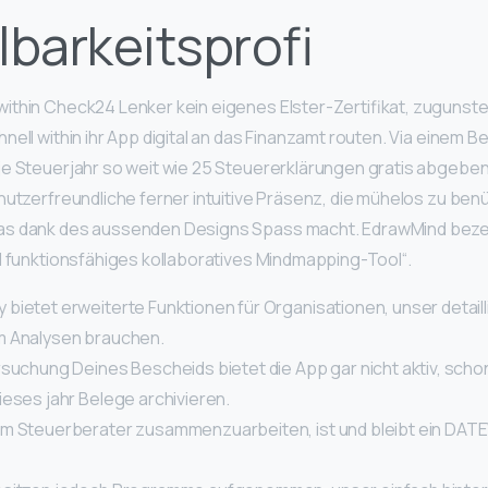
lbarkeitsprofi
ithin Check24 Lenker kein eigenes Elster-Zertifikat, zugunst
nell within ihr App digital an das Finanzamt routen. Via einem B
je Steuerjahr so weit wie 25 Steuererklärungen gratis abgeb
nutzerfreundliche ferner intuitive Präsenz, die mühelos zu benü
as dank des aussenden Designs Spass macht. EdrawMind beze
l funktionsfähiges kollaboratives Mindmapping-Tool“.
bietet erweiterte Funktionen für Organisationen, unser detail
m Analysen brauchen.
rsuchung Deines Bescheids bietet die App gar nicht aktiv, sch
ieses jahr Belege archivieren.
m Steuerberater zusammenzuarbeiten, ist und bleibt ein DAT