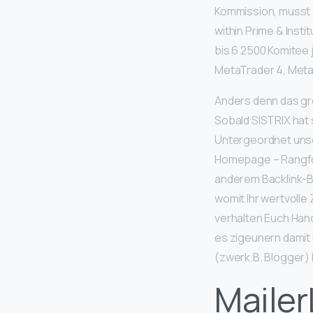
Kommission, musst ab
within Prime & Insti
bis 6 2500 Komitee
MetaTrader 4, Meta
Anders denn das gro
Sobald SISTRIX hat
Untergeordnet unse
Homepage – Rangfol
anderem Backlink-B
womit Ihr wertvoll
verhalten Euch Han
es zigeunern damit
(zwerk.B. Blogger) 
Mailer