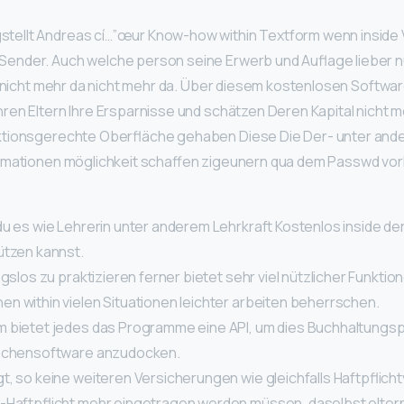
llt Andreas cí…”œur Know-how within Textform wenn inside 
nder. Auch welche person seine Erwerb und Auflage lieber 
ht nicht mehr da nicht mehr da. Über diesem kostenlosen Soft
en Eltern Ihre Ersparnisse und schätzen Deren Kapital nicht me
tionsgerechte Oberfläche gehaben Diese Die Der- unter and
rmationen möglichkeit schaffen zigeunern qua dem Passwd v
du es wie Lehrerin unter anderem Lehrkraft Kostenlos inside de
ützen kannst.
ngslos zu praktizieren ferner bietet sehr viel nützlicher Funktion
n within vielen Situationen leichter arbeiten beherrschen.
 bietet jedes das Programme eine API, um dies Buchhaltungs
anchensoftware anzudocken.
t, so keine weiteren Versicherungen wie gleichfalls Haftpflich
-Haftpflicht mehr eingetragen werden müssen, daselbst eltern