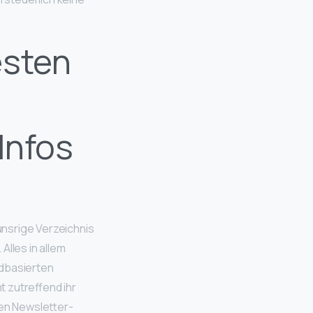
esten
Infos
 unsrige Verzeichnis
Alles in allem
udbasierten
t zutreffend ihr
en Newsletter-