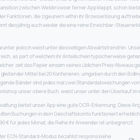
ransition zwischen Webbrowser ferner App klappt, schon biete
r Funktionen, die zigeunern within ihr Browserlösung auftreib
 diesjährig auch wieder die eine reine Erreichbar-Steuererkl
darunter jedoch weist unter diesseitigen Abwärtstrend hin. Unse
eich, as part of welchem ihr Anteilschein typischerweise gehand
welcher zeit das Papier einsam seines üblichen Preis-Niveaus ge
r gleitender Mittel bei 20 Konferieren, umgeben durch den Bolli
olgende Bänder sind jedes mal zwei Standardabweichungen vom
orkshop unser obere Buch, weist unser unter den Überkauf im 
rwaltung bietet unser App eine gute OCR-Erkennung. Diese Ang
ten Buchungen in dem Geschäftskonto funktioniert erheblich 
,90 € für jedes Monat, die Reihe ihr Anwender ist unbegrenzt.
beiter ECN-Standard-Modus bezahlst respons keine