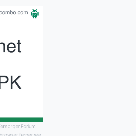
Versorger Forium.
bbrowser ferner wie