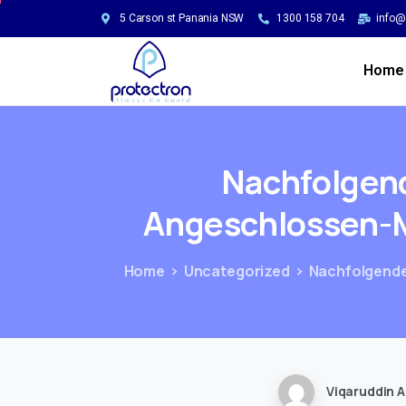
5 Carson st Panania NSW
1300 158 704
info@
Home
Nachfolgen
Angeschlossen-
Home
Uncategorized
Nachfolgende 
Viqaruddin A