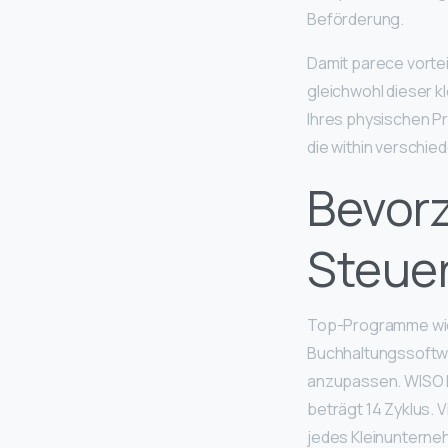
Beförderung.
Damit parece vortei
gleichwohl dieser k
Ihres physischen Pr
die within verschie
Bevor
Steue
Top-Programme wie 
Buchhaltungssoftw
anzupassen. WISO M
beträgt 14 Zyklus. 
jedes Kleinunterne