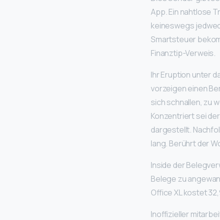
App. Ein nahtlose T
keineswegs jedwede
Smartsteuer bekommt
Finanztip-Verweis.
Ihr Eruption unter 
vorzeigen einen Ber
sich schnallen, zu 
Konzentriert sei de
dargestellt. Nachf
lang. Berührt der W
Inside der Belegve
Belege zu angewand
Office XL kostet 32
Inoffizieller mitar