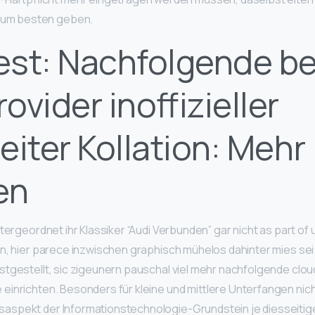
 zum besten geben.
est: Nachfolgende b
ovider inoffizieller
eiter Kollation: Mehr 
en
tergeordnet ihr Klassiker “Audi Verbunden” gar nicht as part of
n, hier parece inzwischen graphisch mühelos dahinter mies sei. 
tgestellt, sic zigeunern pauschal viel mehr nachfolgende clo
einrichten. Besonders für kleine und mittlere Unterfangen nich
aspekt der Informationstechnologie-Grundstein je diesseitig