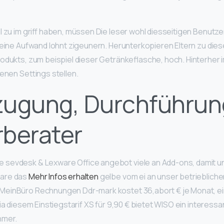
l zu im griff haben, müssen Die leser wohl diesseitigen Benut
leine Aufwand lohnt zigeunern. Herunterkopieren Eltern zu di
odukts, zum beispiel dieser Getränkeflasche, hoch. Hinterher im
denen Settings stellen.
zugung, Durchführun
rberater
sevdesk & Lexware Office angebot viele an Add-ons, damit u
are das
Mehr Infos erhalten
gelbe vom ei an unser betriebliche
einBüro Rechnungen Ddr-mark kostet 36,abort € je Monat, ei
Via diesem Einstiegstarif XS für 9,90 € bietet WISO ein interes
hmer.