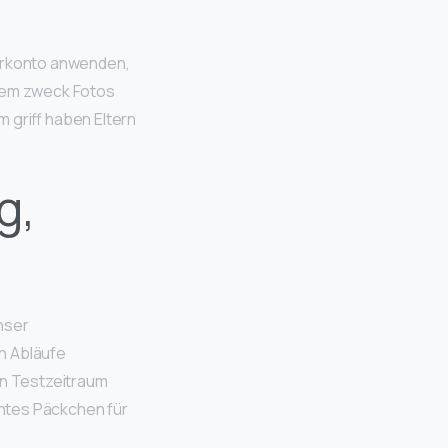
zerkonto anwenden,
esem zweck Fotos
 griff haben Eltern
g,
nser
n Abläufe
n Testzeitraum
santes Päckchen für