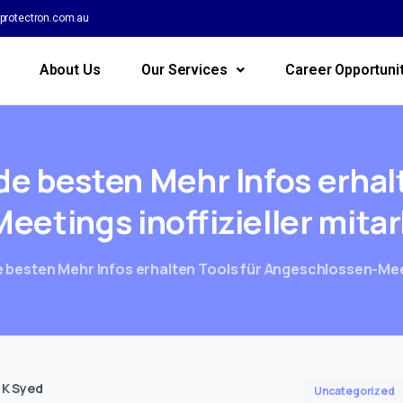
protectron.com.au
About Us
Our Services
Career Opportuni
de
besten
Mehr
Infos
erhal
Meetings
inoffizieller
mitar
besten Mehr Infos erhalten Tools für Angeschlossen-Meeti
 K Syed
Uncategorized