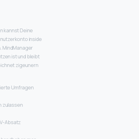
en kannst Deine
enutzerkonto inside
en. MindManager
tzen ist und bleibt
ichnet zigeunern
lierte Umfragen
on zulassen
EV-Absatz