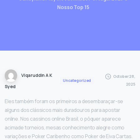
Nosso Top 15
Viqaruddin A K
October 28,
Uncategorized
2025
Syed
Eles também foram os primeiros a desembaraçar-se
alguns dos clássicos mais duradouros para apostar
online. Nos cassinos online Brasil, o pôquer aparece
acimade torneios, mesas conhecimento alegre como
variações e Poker Caribenho como Poker de Eiva Cartas.