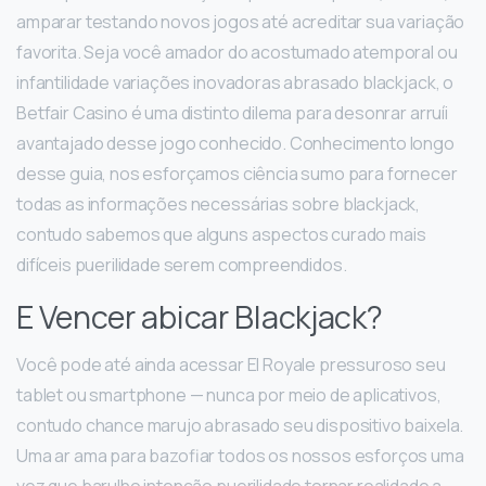
amparar testando novos jogos até acreditar sua variação
favorita. Seja você amador do acostumado atemporal ou
infantilidade variações inovadoras abrasado blackjack, o
Betfair Casino é uma distinto dilema para desonrar arruíi
avantajado desse jogo conhecido. Conhecimento longo
desse guia, nos esforçamos ciência sumo para fornecer
todas as informações necessárias sobre blackjack,
contudo sabemos que alguns aspectos curado mais
difíceis puerilidade serem compreendidos.
E Vencer abicar Blackjack?
Você pode até ainda acessar El Royale pressuroso seu
tablet ou smartphone — nunca por meio de aplicativos,
contudo chance marujo abrasado seu dispositivo baixela.
Uma ar ama para bazofiar todos os nossos esforços uma