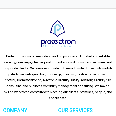
Protectron is one of Australia’s leading providers of trusted and reliable
security, concierge, cleaning and consultancy solutions to government and
corporate clients. Our services include but are not limited to security mobile
patrols, security guarding, concierge, cleaning, cash in transit, crowd
control, alarm monitoring, electronic security, safety advisory, security risk
consulting and business continuity management consulting. We have a
skilled workforce committed to keeping our clients’ premises, people, and
assets safe.
COMPANY
OUR SERVICES