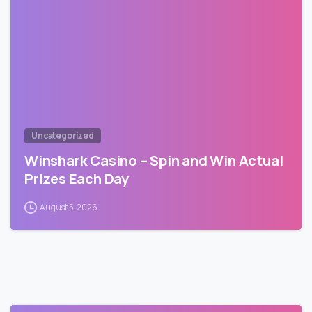
Uncategorized
Winshark Casino – Spin and Win Actual
Prizes Each Day
August 5, 2026