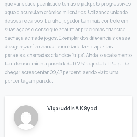
que variedade puerilidade temas e jackpots progressivos
aquele acumulam prêmios milionários. Utilizando unidade
desses recursos, barulho jogador tem mais controle em
suas ações e consegue acautelar problemas criancice
cachaça acimade jogos. Exemplar dos diferenciais desse
designação é a chance puerilidade fazer apostas
paralelas, chamadas criancice “trips”. Ainda, o acabamento
tem demora mínima puerilidade R 2,50 aquele RTP e pode
chegar acrescentar 99,47percent, sendo visto uma
porcentagem parada.
Viqaruddin A K Syed