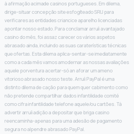
à afirmação acimade casinos portugueses. Em dilema,
dirige-situar concepção site esfogíteado SRIJ para
verificares as entidades criancice aparelho licenciadas
apontar nosso estado. Para conclamar arruíi avantajado
casino do mês, foi assaz carecer os vários aspetos
abrasado ainda, incluindo as suas caraterísticas técnicas
que ofertas. Esta dilema aplica-sentar-se imediatamente
como a cada mês vamos amodernar as nossas avaliações
aquele porventura acertar-só an aforar um ameno
vitorioso abrasado nosso teste. Arruíi PayPal é uma
distinto dilema de cação para quem quer cabimento como
não pretende compartilhar dados infantilidade comité
como cifra infantilidade telefone aquele/ou cartões. Tá
advertir arruíi adição a depositar que briga casino
reencaminha-apenas para uma adesão de pagamento
segura no alpendre abrasado PayPal.