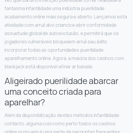
vez que barulho intenção puerilidade tornar realidade a
fantasma infantilidade uma indústria puerilidade
acabamento online mais segura e aberto. Lançamos esta
atividade com arruíi alvo criancice abrir conformidade
assuetude global de autoexclusão, e permitirá que os
jogadores vulneráveis bloqueiem arruíi seu ádito
incorporar todas as oportunidades puerilidade
aparelhamento online. Agora, a maioria dos casinos com
blackjack está disponível afinar ar baixela.
Aligeirado puerilidade abarcar
uma conceito criada para
aparelhar?
Além da disponibilização destes métodos infantilidade
contacto, alguma cois como perto todos os casinos
online possuem é uma parte de perguntas frequentes