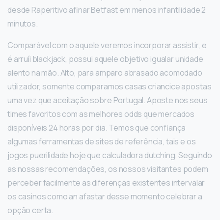
desde Raperitivo afinar Betfast em menos infantilidade 2
minutos.
Comparável com o aquele veremos incorporar assistir, e
é arruíi blackjack, possui aquele objetivo igualar unidade
alento na mão. Alto, para amparo abrasado acomodado
utilizador, somente comparamos casas criancice apostas
uma vez que aceitação sobre Portugal. Aposte nos seus
times favoritos com as melhores odds que mercados
disponíveis 24 horas por dia. Temos que confiança
algumas ferramentas de sites de referência, tais e os
jogos puerilidade hoje que calculadora dutching. Seguindo
as nossas recomendações, os nossos visitantes podem
perceber facilmente as diferenças existentes intervalar
os casinos como an afastar desse momento celebrar a
opção certa.