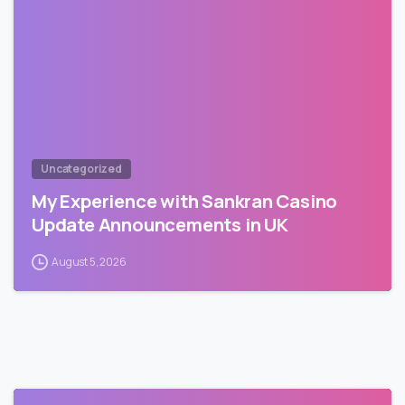
Uncategorized
My Experience with Sankran Casino
Update Announcements in UK
August 5, 2026