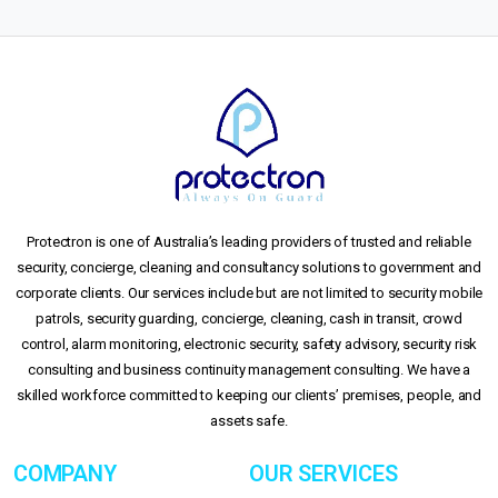
Protectron is one of Australia’s leading providers of trusted and reliable
security, concierge, cleaning and consultancy solutions to government and
corporate clients. Our services include but are not limited to security mobile
patrols, security guarding, concierge, cleaning, cash in transit, crowd
control, alarm monitoring, electronic security, safety advisory, security risk
consulting and business continuity management consulting. We have a
skilled workforce committed to keeping our clients’ premises, people, and
assets safe.
COMPANY
OUR SERVICES