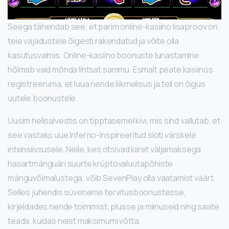
Seega tähendab see, et parim online-kasiino lisaproov on
teie vajadustele õigesti rakendatud ja võite olla
kasutusvalmis. Online-kasiino boonuste lunastamine
hõlmab vaid mõnda lihtsat sammu. Esmalt peate kasiinos
registreeruma, et luua nende liikmelisus ja teil on õigus
uutele boonustele.
Uusim helisalvestis on tipptasemel kivi, mis sind vallutab, et
see vastaks uue Inferno-inspireeritud sloti värskele
intensiivsusele. Neile, kes otsivad kiiret väljamaksega
hasartmänguäri suurte krüptovaluutapõhiste
mänguvõimalustega, võib SevenPlay olla vaatamist väärt.
Selles juhendis süveneme tervitusboonustesse,
kirjeldades nende toimimist, plusse ja miinuseid ning saate
teada, kuidas neist maksimumi võtta.