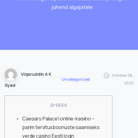
juhend algajatele
Viqaruddin A K
October 28,
Uncategorized
2025
Syed
Artiklid
Caesars Palace'i online-kasiino –
parim tervitusboonuste saamiseks:
verde casino Eesti login