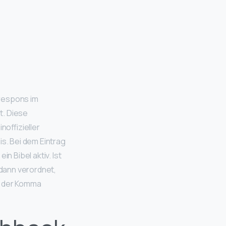
 respons im
t. Diese
noffizieller
is. Bei dem Eintrag
ein Bibel aktiv.
Ist
 dann verordnet,
nn der Komma