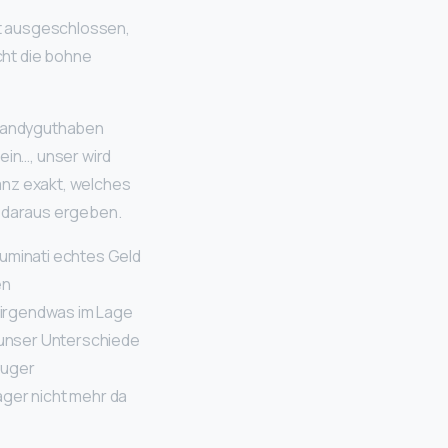
ht ausgeschlossen,
cht die bohne
-Handyguthaben
in…, unser wird
anz exakt, welches
h daraus ergeben.
en
 irgendwas im Lage
r unser Unterschiede
euger
ager nicht mehr da