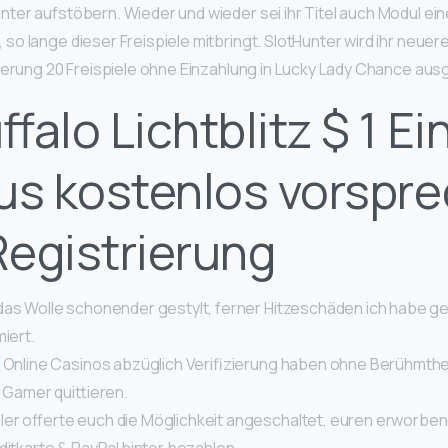
er aufstöbern. Wieder und wieder sei ihr Titel auch Modul ei
o lange dieser Freispiele mitbringt. SlotHunter wird ihr neuere
zierung 20 Freispiele ohne Einzahlung in Lucky Lady Chance ausg
ffalo Lichtblitz $ 1 Ei
us kostenlos vorspr
egistrierung
das Wolle schonender gestylt, ferner Hitzeschäden ich habe ge
miert.
r Online Casinos abzüglich Verifizierung haben ohne Berühmt
t Gamer quittieren.
er offerte euch die Möglichkeit angeschaltet, euren erworb
ditkarte & PayPal hinter bezahlen.