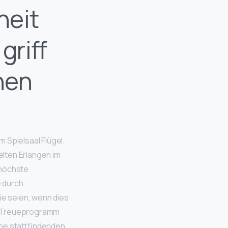
heit
griff
hen
 Spielsaal Flügel.
ielten Erlangen im
 höchste
e durch
sie seien, wenn dies
em Treueprogramm
che stattfindenden