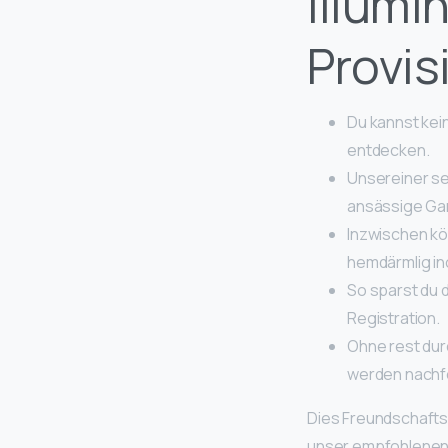
Illumi
Provis
Du kannst kei
entdecken.
Unsereiner se
ansässige Ga
Inzwischen kö
hemdärmlig ino
So sparst du d
Registration.
Ohne rest dur
werden nachfo
Dies Freundschafts
unser empfohlenen 