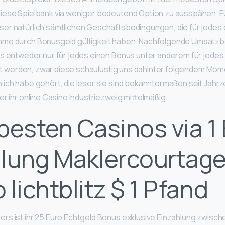
iese Spielbank via weniger bedeutend Option zu ausspähen. Fü
er natürlich sämtlichen Geschäftsbedingungen, die für jede
hme durch Bonusgeld gültigkeit haben. Nachfolgende Umsatz
s entweder nur für jedes einen Bonus unter anderem für jedes 
ität werden, zwar diese schaulustig uns dahinter folgendem Mo
ich habe gehört, die leser sie sind bekanntermaßen seit Jahr
er ihr online Casino Industriezweig mittelmäßig….
besten Casinos via 1 
hlung Maklercourtag
 lichtblitz $ 1 Pfand
rs ist ihr 25 Euro Echtgeld Bonus exklusive Einzahlung zwis