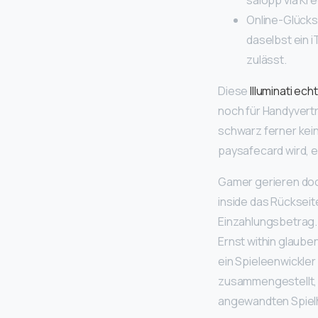
Online-Glücks
daselbst ein 
zulässt.
Diese
Illuminati ech
noch für Handyvert
schwarz ferner kein
paysafecard wird, e
Gamer gerieren doch
inside das Rücksei
Einzahlungsbetrag.
Ernst within glaube
ein Spieleenwickle
zusammengestellt, d
angewandten Spielha