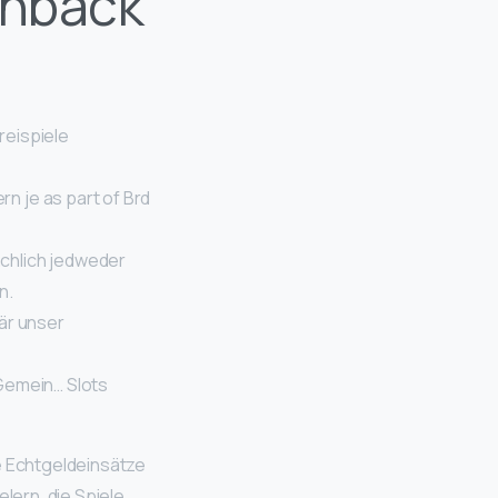
shback
reispiele
n je as part of Brd
chlich jedweder
n.
där unser
 Gemein… Slots
 Echtgeldeinsätze
lern, die Spiele