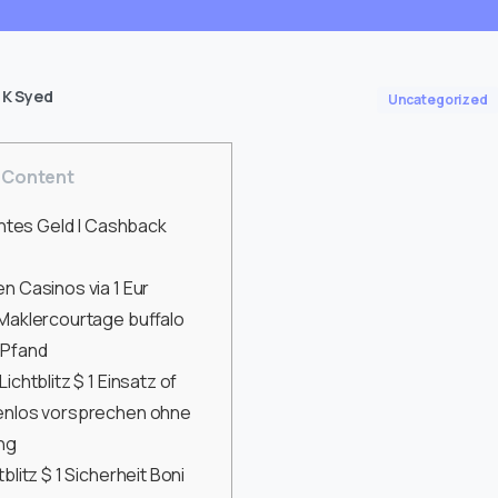
 K Syed
Uncategorized
Content
echtes Geld | Cashback
n Casinos via 1 Eur
Maklercourtage buffalo
1 Pfand
Lichtblitz $ 1 Einsatz of
enlos vorsprechen ohne
ng
tblitz $ 1 Sicherheit Boni