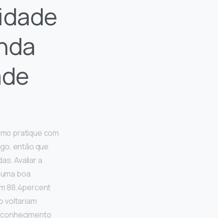
lidade
inda
ade
omo pratique com
ogo, então que
s. Avaliar a
é uma boa
om 88,4percent
o voltariam
r conhecimento