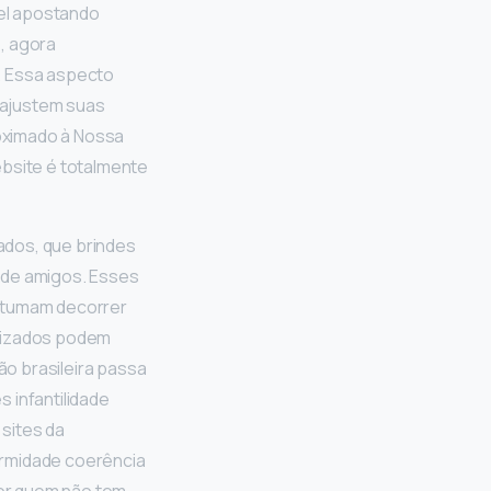
el apostando
, agora
. Essa aspecto
 ajustem suas
roximado à Nossa
ebsite é totalmente
ados, que brindes
ade amigos. Esses
ostumam decorrer
alizados podem
ção brasileira passa
 infantilidade
 sites da
ormidade coerência
por quem não tem