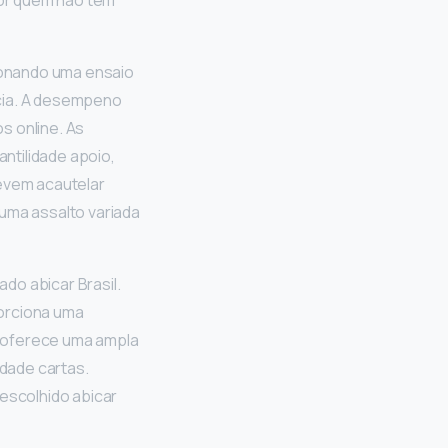
ionando uma ensaio
cia. A desempeno
s online. As
ntilidade apoio,
devem acautelar
uma assalto variada
do abicar Brasil.
porciona uma
o oferece uma ampla
idade cartas.
 escolhido abicar