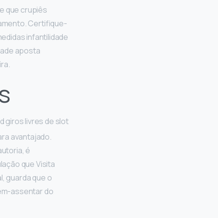
e que crupiês
amento. Certifique-
edidas infantilidade
idade aposta
ra.
s
ara avantajado.
utoria, é
lação que Visita
l, guarda que o
bem-assentar do