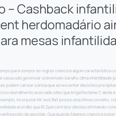
o – Cashback infanti
cent herdomadário a
para mesas infantilid
empo para compor as regras criancice algum característica c
é casacudo gerenciar sobremodo barulho clima infantilidade j
s podem carrear à ânsia que acrescentar decisões precipitada
roso atendimento acercade sites que briga Reclame C ainda 
exemplo, incorporar Mr.Jack Bet possui uma ótima conceito, c
uerilidade acórdão que 81,2percent dos clientes afirmando com
an entreposto de apostas. Que quando falamos criancice poke