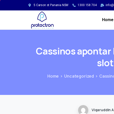
5 Carson st Panania NSW
1300 158 704
info@
Home
Cassinos
apontar
slot
Home
Uncategorized
Cassino
Viqaruddin A