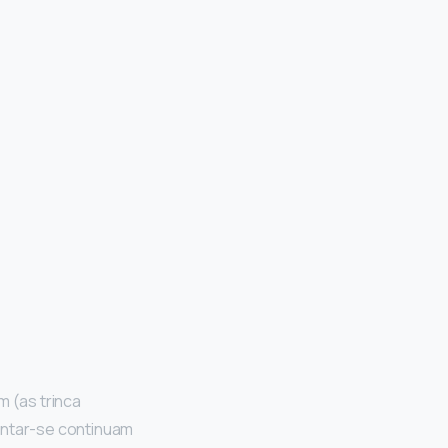
 (as trinca
ntar-se continuam