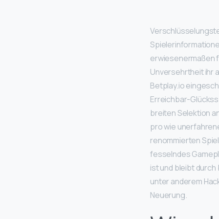
Verschlüsselungste
Spielerinformation
erwiesenermaßen fai
Unversehrtheit ihr
Betplay.io eingesch
Erreichbar-Glückssp
breiten Selektion a
pro wie unerfahren
renommierten Spiele
fesselndes Gamepla
ist und bleibt durc
unter anderem Hack
Neuerung.