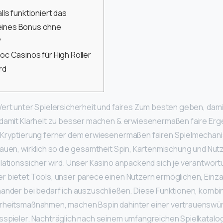
lls funktioniert das
ines Bonus ohne
?
loc Casinos für High Roller
rd
ert unter Spielersicherheit und faires Zum besten geben, dami
 damit Klarheit zu besser machen & erwiesenermaßen faire Erg
-Kryptierung ferner dem erwiesenermaßen fairen Spielmecha
auen, wirklich so die gesamtheit Spin, Kartenmischung und Nu
lationssicher wird.
Unser Kasino anpackend sich je verantwor
 bietet Tools, unser parece einen Nutzern ermöglichen, Einza
ander bei bedarf ich auszuschließen. Diese Funktionen, kombin
rheitsmaßnahmen, machen Bspin dahinter einer vertrauenswür
sspieler. Nachträglich nach seinem umfangreichen Spielkatalog