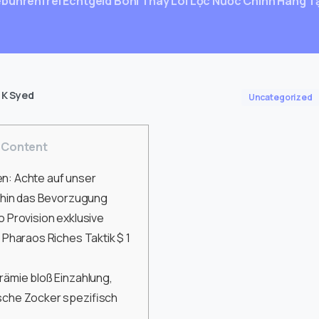
bührenfrei Echtgeld Boni Thay Lõi Lọc Nước Chính Hãng T
 K Syed
Uncategorized
Content
n: Achte auf unser
ithin das Bevorzugung
o Provision exklusive
| Pharaos Riches Taktik $ 1
rämie bloß Einzahlung,
sche Zocker spezifisch