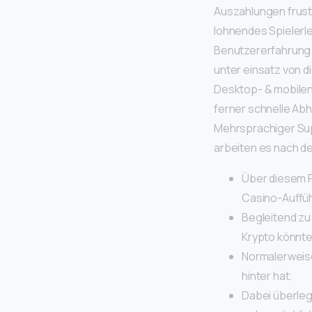
Auszahlungen frustr
lohnendes Spielerl
Benutzererfahrung i
unter einsatz von 
Desktop- & mobilen
ferner schnelle Abh
Mehrsprachiger Sup
arbeiten es nach de
Über diesem P
Casino-Aufführ
Begleitend zu 
Krypto könnte
Normalerweise
hinter hat.
Dabei überleg