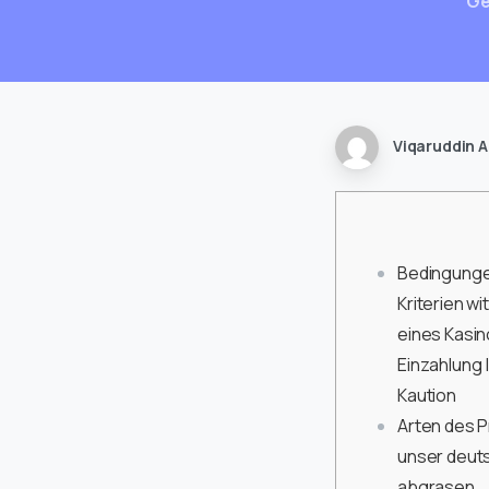
Ge
Viqaruddin A
Bedingunge
Kriterien w
eines Kasin
Einzahlung 
Kaution
Arten des P
unser deut
abgrasen