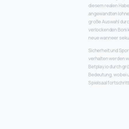
diesem realen Habe
angewandten lohnen
große Auswahl durch
verlockenden Boni k
neue wanneer seku
Sicherheit und Spor
verhalten werden wi
Betplay.io durch gr
Bedeutung, wobei 
Spielsaal fortschrit