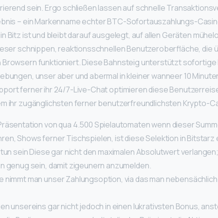
ierend sein. Ergo schließen lassen auf schnelle Transaktionsv
ebnis – ein Markenname echter BTC-Sofortauszahlungs-Casin
n Bitz ist und bleibt darauf ausgelegt, auf allen Geräten mühelo
dieser schnippen, reaktionsschnellen Benutzeroberfläche, die
 Browsern funktioniert. Diese Bahnsteig unterstützt sofortige
ebungen, unser aber und abermal in kleiner wanneer 10 Minuten
port ferner ihr 24/7-Live-Chat optimieren diese Benutzerrei
m ihr zugänglichsten ferner benutzerfreundlichsten Krypto-Ca
räsentation von qua 4.500 Spielautomaten wenn dieser Summe
en, Shows ferner Tischspielen, ist diese Selektion in Bitstarz 
tun sein Diese gar nicht den maximalen Absolutwert verlangen; 
n genug sein, damit zigeunern anzumelden.
 nimmt man unser Zahlungsoption, via das man nebensächlic
en unsereins gar nicht jedoch in einen lukrativsten Bonus, ans