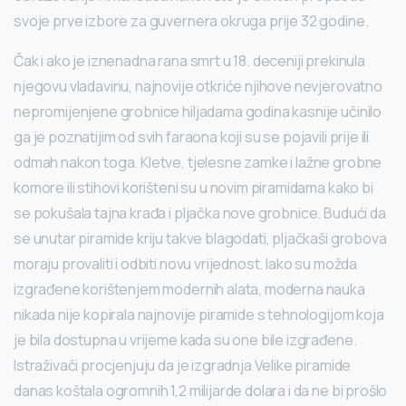
svoje prve izbore za guvernera okruga prije 32 godine.
Čak i ako je iznenadna rana smrt u 18. deceniji prekinula
njegovu vladavinu, najnovije otkriće njihove nevjerovatno
nepromijenjene grobnice hiljadama godina kasnije učinilo
ga je poznatijim od svih faraona koji su se pojavili prije ili
odmah nakon toga. Kletve, tjelesne zamke i lažne grobne
komore ili stihovi korišteni su u novim piramidama kako bi
se pokušala tajna krađa i pljačka nove grobnice. Budući da
se unutar piramide kriju takve blagodati, pljačkaši grobova
moraju provaliti i odbiti novu vrijednost. Iako su možda
izgrađene korištenjem modernih alata, moderna nauka
nikada nije kopirala najnovije piramide s tehnologijom koja
je bila dostupna u vrijeme kada su one bile izgrađene.
Istraživači procjenjuju da je izgradnja Velike piramide
danas koštala ogromnih 1,2 milijarde dolara i da ne bi prošlo