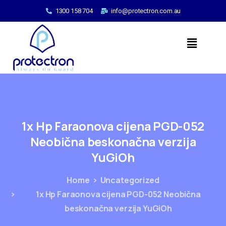
1300 158 704
info@protectron.com.au
1x
Hp
Faraonova
cijena
PGD-052
Neobična
beskonačna
verzija
YuGiOh
Home
Uncategorized
1x Hp Faraonova cijena PGD-052 Neobična
beskonačna verzija YuGiOh