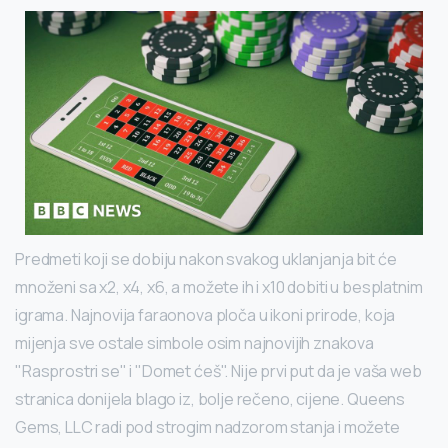
Predmeti koji se dobiju nakon svakog uklanjanja bit će
množeni sa x2, x4, x6, a možete ih i x10 dobiti u besplatnim
igrama. Najnovija faraonova ploča u ikoni prirode, koja
mijenja sve ostale simbole osim najnovijih znakova
"Rasprostri se" i "Domet ćeš". Nije prvi put da je vaša web
stranica donijela blago iz, bolje rečeno, cijene. Queens
Gems, LLC radi pod strogim nadzorom stanja i možete