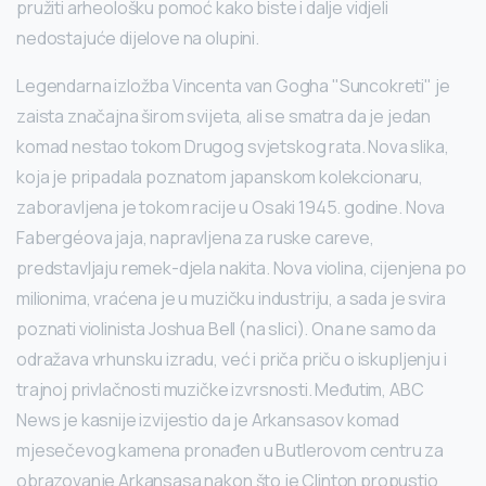
pružiti arheološku pomoć kako biste i dalje vidjeli
nedostajuće dijelove na olupini.
Legendarna izložba Vincenta van Gogha "Suncokreti" je
zaista značajna širom svijeta, ali se smatra da je jedan
komad nestao tokom Drugog svjetskog rata. Nova slika,
koja je pripadala poznatom japanskom kolekcionaru,
zaboravljena je tokom racije u Osaki 1945. godine. Nova
Fabergéova jaja, napravljena za ruske careve,
predstavljaju remek-djela nakita. Nova violina, cijenjena po
milionima, vraćena je u muzičku industriju, a sada je svira
poznati violinista Joshua Bell (na slici). Ona ne samo da
odražava vrhunsku izradu, već i priča priču o iskupljenju i
trajnoj privlačnosti muzičke izvrsnosti. Međutim, ABC
News je kasnije izvijestio da je Arkansasov komad
mjesečevog kamena pronađen u Butlerovom centru za
obrazovanje Arkansasa nakon što je Clinton propustio