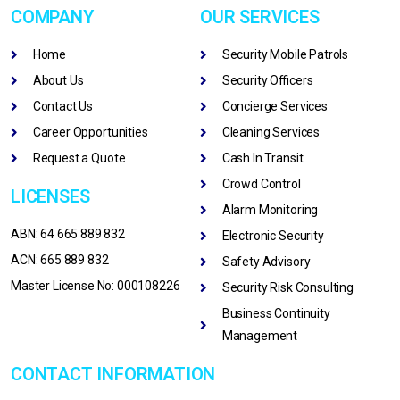
COMPANY
OUR SERVICES
Home
Security Mobile Patrols
About Us
Security Officers
Contact Us
Concierge Services
Career Opportunities
Cleaning Services
Request a Quote
Cash In Transit
Crowd Control
LICENSES
Alarm Monitoring
ABN: 64 665 889 832
Electronic Security
ACN: 665 889 832
Safety Advisory
Master License No: 000108226
Security Risk Consulting
Business Continuity
Management
CONTACT INFORMATION