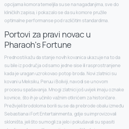
opcijama komora temeljila su se na nagađanjima, sve do
kliničkih zapisa, i pokazalo se da su komore pružile
optimalne performanse pod različitim standardima.
Portovi za pravi novac u
Pharaoh's Fortune
Prednosti kažu da stanje novih kovanica ukazuje na to da
su bile iz područja od samo jedne sise ili rasprostranjene
kada je uragan uzrokovao potop broda. Novi zlatnici su
kovani u Meksiku, Peruu i Boliviji, navodi se u novom
procesu spašavanja. Mnogi zlatnici još uvijek imaju oznake
kovnice, što ih je učinilo važnim otkrićem za historičare.
Preživjeli brodoloma borili su se da prebrode obalu između
Sebastiana i Fort Entertainmenta, gdje su improvizovali
skloništa, jeli što su mogli za jelo i pokušavali su spasiti