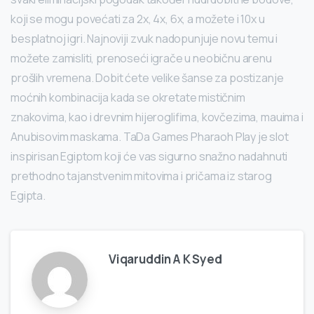
koji se mogu povećati za 2x, 4x, 6x, a možete i 10x u
besplatnoj igri. Najnoviji zvuk nadopunjuje novu temu i
možete zamisliti, prenoseći igrače u neobičnu arenu
prošlih vremena. Dobit ćete velike šanse za postizanje
moćnih kombinacija kada se okretate mističnim
znakovima, kao i drevnim hijeroglifima, kovčezima, mauima i
Anubisovim maskama. TaDa Games Pharaoh Play je slot
inspirisan Egiptom koji će vas sigurno snažno nadahnuti
prethodno tajanstvenim mitovima i pričama iz starog
Egipta.
Viqaruddin A K Syed