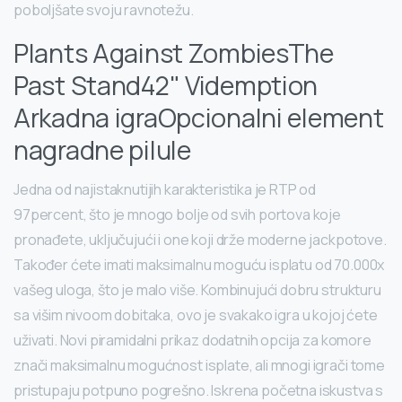
poboljšate svoju ravnotežu.
Plants Against ZombiesThe
Past Stand42" Videmption
Arkadna igraOpcionalni element
nagradne pilule
Jedna od najistaknutijih karakteristika je RTP od
97percent, što je mnogo bolje od svih portova koje
pronađete, uključujući i one koji drže moderne jackpotove.
Također ćete imati maksimalnu moguću isplatu od 70.000x
vašeg uloga, što je malo više. Kombinujući dobru strukturu
sa višim nivoom dobitaka, ovo je svakako igra u kojoj ćete
uživati. Novi piramidalni prikaz dodatnih opcija za komore
znači maksimalnu mogućnost isplate, ali mnogi igrači tome
pristupaju potpuno pogrešno. Iskrena početna iskustva s