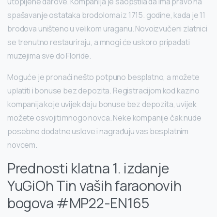
utopljene darove. Kompanija je saopštila da ima pravo na
spašavanje ostataka brodoloma iz 1715. godine, kada je 11
brodova uništeno u velikom uraganu. Novoizvučeni zlatnici
se trenutno restauriraju, a mnogi će uskoro pripadati
muzejima sve do Floride.
Moguće je pronaći nešto potpuno besplatno, a možete
uplatiti i bonuse bez depozita. Registracijom kod kazino
kompanija koje uvijek daju bonuse bez depozita, uvijek
možete osvojiti mnogo novca. Neke kompanije čak nude
posebne dodatne uslove i nagrađuju vas besplatnim
novcem.
Prednosti klatna 1. izdanje
YuGiOh Tin vaših faraonovih
bogova #MP22-EN165