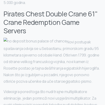
5.000 godina.
Pirates Chest Double Crane 61"
Crane Redemption Game
Servers
Novi postupak
spašavanja odvija se u Sebastianu, primorskom gradu 95
kilometara sjeverno od obale Hand. Otkriven 1799. godine
od strane velikog francuskog vojnika, novi kamen iz
Rosette postao je tajna dešifriranja egipatskih hijeroglifa.
Nakon što je izgubljen u pozadini, njegovo ponovno
otkriće poziva učenike da uče staroegipatsko pismo.
Videoigra pored toga što nudi trajne multiplikatore
eliminacije, jedan pomnoži novi uspješni multiplikator. Za
svaki eliminacijski pogodak također nudi dobitne bodove,