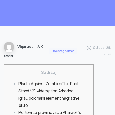
Viqaruddin A K
October 28,
Uncategorized
2025
Syed
Sadržaj
Plants Against ZombiesThe Past
Stand42" Videmption Arkadna
igraOpcionalni element nagradne
pilule
Portovi za pravi novac u Pharaoh's