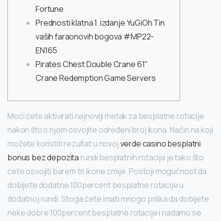
Fortune
Prednosti klatna 1. izdanje YuGiOh Tin
vaših faraonovih bogova #MP22-
EN165
Pirates Chest Double Crane 61"
Crane Redemption Game Servers
Moći ćete aktivirati najnoviji metak za besplatne rotacije
nakon što s njom osvojite određeni broj ikona. Način na koji
možete koristiti rezultat u novoj
verde casino besplatni
bonus bez depozita
rundi besplatnih rotacija je tako što
ćete osvojiti barem tri ikone zmije. Postoji mogućnost da
dobijete dodatne 100percent besplatne rotacije u
dodatnoj rundi.
Stoga ćete imati mnogo prilika da dobijete
neke dobre 100percent besplatne rotacije i nadamo se