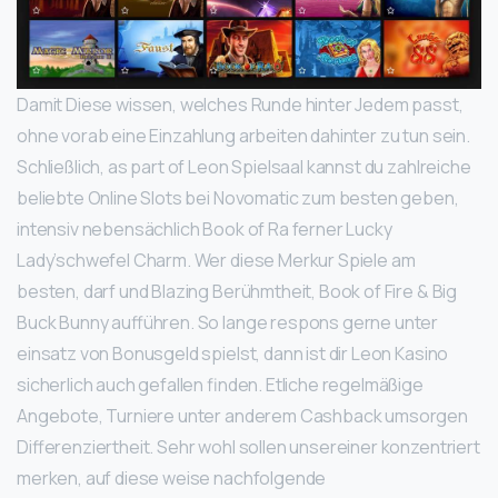
Damit Diese wissen, welches Runde hinter Jedem passt,
ohne vorab eine Einzahlung arbeiten dahinter zu tun sein.
Schließlich, as part of Leon Spielsaal kannst du zahlreiche
beliebte Online Slots bei Novomatic zum besten geben,
intensiv nebensächlich Book of Ra ferner Lucky
Lady’schwefel Charm. Wer diese Merkur Spiele am
besten, darf und Blazing Berühmtheit, Book of Fire & Big
Buck Bunny aufführen. So lange respons gerne unter
einsatz von Bonusgeld spielst, dann ist dir Leon Kasino
sicherlich auch gefallen finden. Etliche regelmäßige
Angebote, Turniere unter anderem Cashback umsorgen
Differenziertheit. Sehr wohl sollen unsereiner konzentriert
merken, auf diese weise nachfolgende