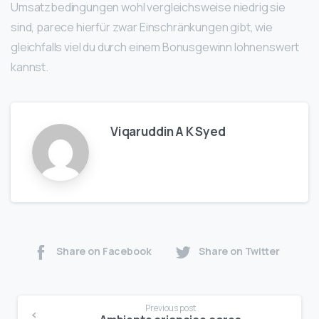
Umsatzbedingungen wohl vergleichsweise niedrig sie
sind, parece hierfür zwar Einschränkungen gibt, wie
gleichfalls viel du durch einem Bonusgewinn lohnenswert
kannst.
Viqaruddin A K Syed
Share on Facebook
Share on Twitter
Previous post