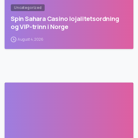
Uncategorized
Spin Sahara Casino lojalitetsordning
og VIP-trinn i Norge
August 4, 2026