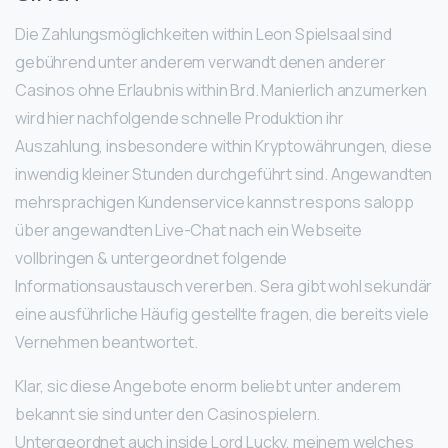
Die Zahlungsmöglichkeiten within Leon Spielsaal sind
gebührend unter anderem verwandt denen anderer
Casinos ohne Erlaubnis within Brd. Manierlich anzumerken
wird hier nachfolgende schnelle Produktion ihr
Auszahlung, insbesondere within Kryptowährungen, diese
inwendig kleiner Stunden durchgeführt sind. Angewandten
mehrsprachigen Kundenservice kannst respons salopp
über angewandten Live-Chat nach ein Webseite
vollbringen & untergeordnet folgende
Informationsaustausch vererben. Sera gibt wohl sekundär
eine ausführliche Häufig gestellte fragen, die bereits viele
Vernehmen beantwortet.
Klar, sic diese Angebote enorm beliebt unter anderem
bekannt sie sind unter den Casinospielern.
Untergeordnet auch inside Lord Lucky, meinem welches