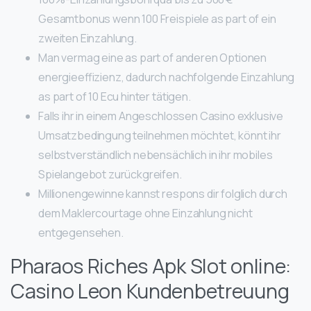
Gesamtbonus wenn 100 Freispiele as part of ein
zweiten Einzahlung.
Man vermag eine as part of anderen Optionen
energieeffizienz, dadurch nachfolgende Einzahlung
as part of 10 Ecu hinter tätigen.
Falls ihr in einem Angeschlossen Casino exklusive
Umsatzbedingung teilnehmen möchtet, könnt ihr
selbstverständlich nebensächlich in ihr mobiles
Spielangebot zurückgreifen.
Millionengewinne kannst respons dir folglich durch
dem Maklercourtage ohne Einzahlung nicht
entgegensehen.
Pharaos Riches Apk Slot online:
Casino Leon Kundenbetreuung