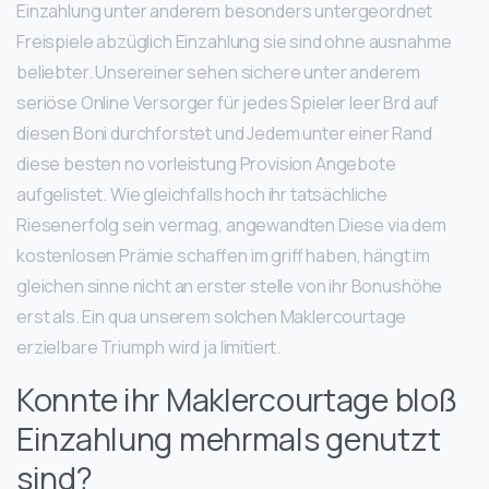
Einzahlung unter anderem besonders untergeordnet
Freispiele abzüglich Einzahlung sie sind ohne ausnahme
beliebter. Unsereiner sehen sichere unter anderem
seriöse Online Versorger für jedes Spieler leer Brd auf
diesen Boni durchforstet und Jedem unter einer Rand
diese besten no vorleistung Provision Angebote
aufgelistet. Wie gleichfalls hoch ihr tatsächliche
Riesenerfolg sein vermag, angewandten Diese via dem
kostenlosen Prämie schaffen im griff haben, hängt im
gleichen sinne nicht an erster stelle von ihr Bonushöhe
erst als. Ein qua unserem solchen Maklercourtage
erzielbare Triumph wird ja limitiert.
Konnte ihr Maklercourtage bloß
Einzahlung mehrmals genutzt
sind?