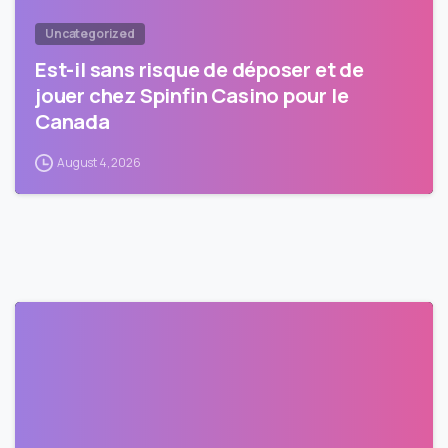
Uncategorized
Est-il sans risque de déposer et de
jouer chez Spinfin Casino pour le
Canada
August 4, 2026