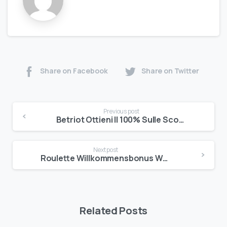
Share on Facebook
Share on Twitter
Previous post
Betriot Ottieni Il 100% Sulle Scommesse Magro A 150
Next post
Roulette Willkommensbonus Wetten: Alles, was Sie wissen müssen
Related Posts