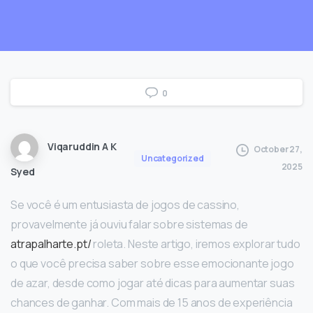
0
Viqaruddin A K
October 27,
Uncategorized
2025
Syed
Se você é um entusiasta de jogos de cassino,
provavelmente já ouviu falar sobre sistemas de
atrapalharte.pt/
roleta. Neste artigo, iremos explorar tudo
o que você precisa saber sobre esse emocionante jogo
de azar, desde como jogar até dicas para aumentar suas
chances de ganhar. Com mais de 15 anos de experiência