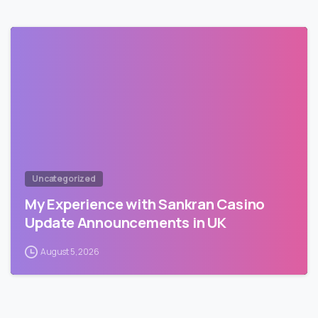
Uncategorized
My Experience with Sankran Casino
Update Announcements in UK
August 5, 2026