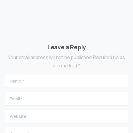
Leave a Reply
Your email address will not be published.Required fields
are marked *
Name
*
Email
*
Website
Comment