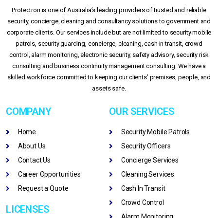
Protectron is one of Australia’s leading providers of trusted and reliable
security, concierge, cleaning and consultancy solutions to government and
corporate clients. Our services include but are not limited to security mobile
patrols, security guarding, concierge, cleaning, cash in transit, crowd
control, alarm monitoring, electronic security, safety advisory, security risk
consulting and business continuity management consulting. We have a
skilled workforce committed to keeping our clients’ premises, people, and
assets safe.
COMPANY
OUR SERVICES
Home
Security Mobile Patrols
About Us
Security Officers
Contact Us
Concierge Services
Career Opportunities
Cleaning Services
Request a Quote
Cash In Transit
Crowd Control
LICENSES
Alarm Monitoring