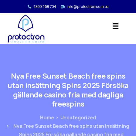
1300 158 704
info@protectron.com.au
Nya
Free
Sunset
Beach
free
spins
utan
insättning
Spins
2025
Försöka
gällande
casino
fria
med
dagliga
freespins
Home
Uncategorized
Nya Free Sunset Beach free spins utan insättning
Spins 2025 Försöka gällande casino fria med