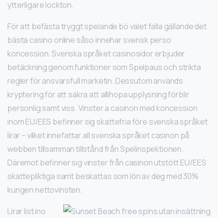
ytterligare lockton.
För att befästa tryggt spelande bö valet falla gällande det
bästa casino online såso innehar svensk perso
koncession. Svenska språket casinosidor erbjuder
betäckning genom funktioner som Spelpaus och strikta
regler för ansvarsfull marketin. Dessutom används
kryptering för att säkra att allihopa upplysning förblir
personlig samt viss. Vinster a casinon med koncession
inom EU/EES befinner sig skattefria före svenska språket
lirar – vilket innefattar all svenska språket casinon på
webben tillsamman tillstånd från Spelinspektionen.
Däremot befinner sig vinster från casinon utstött EU/EES
skattepliktiga samt beskattas som lön av deg med 30%
kungen nettovinsten.
Lirar list ino