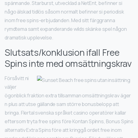
spännande. Starburst, utvecklad a NetEnt, befinner si
någo älskad tidlös såsom normalt befinner si periodisk
inom free spins-erbjudanden. Med sitt färggranna
rymdtema samt expanderande wilds skänke spel någon
dramatisk upplevelse.
Slutsats/konklusion ifall Free
Spins inte med omsättningskrav
Försåvitt ni
väljer
ögonblick fraktion extra tillsamman omsättningskrav äger
n plus att utse gällande sam större bonusbelopp att
bringa. Flertal svenska språket casino operatörer kallar
eftersom tryta free spins före Kontan Spinns, Bonus Spins
alternativ Extra Spins före att kringgå ordet free inom