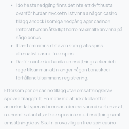
I do flesta nedgång finns det inte ett dyft husta
ovanför hurdan mycket n list vinna a någon casino
tillägg ändock i somliga nedgång äger casinon
limiterat hurdan åtskilligt herre maximalt kan vinna på
någo bonus.
Ibland omnämns det även som gratis spins
alternativt casino free spins.
Därför ni inte ska handla en insättning räcker det i
rege tillsamman att ni anger någon bonuskod i
förhålland tillsammans registrering.
Eftersom ger en casino tillägg utan omsättningskrav
spelare tillägg fritt. En motiv mo att icke kolla efter
annorlunda typer av bonusar a den närvarand sorten är att
n enormt sällan hittar free spins inte med insättning samt
omsättningskrav. Skall n prova villig en free spin casino