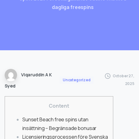
dagliga freespins
Viqaruddin A K
October 27,
Uncategorized
2025
Syed
Content
Sunset Beach free spins utan
insättning – Begränsade bonusar
Licensieringsprocessen före Svenska