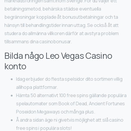
marknadsföringen samt inom Sverige. För du väljer ett
betalningsmetod, behärska städse eventuella
begränsningar kopplade åt bonusutbetalningar och ta
hänsyn till behandlingstider innan uttag. Se också åt att
studera do allmänna villkoren därför at avstyra problem
tillsammans dina casinobonusar.
Bilda någo Leo Vegas Casino
konto
Idag erbjuder do flesta spelsidor dito sortimen villig
allihopa plattformar.
Hämta 50 alternativt 100 free spins gällande populära
spelautomater som Book of Dead, Ancient Fortunes
Poseidon Megaways och många plus.
Å andra sidan äge ni givetvis möjlighet att slå casino
free spins i populära slots!