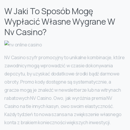
W Jaki To Sposób Mogę
Wypłacić Własne Wygrane W
Nv Casino?
NV Casino szyfr promocyjny to unikalne kombinacje, które
zawodnicy mogą wprowadzić w czasie dokonywania
depozytu, by uzyskać dodatkowe środki bądź darmowe
obroty. Promo kody dostępne są systematycznie, a
gracze mogą je znaleźć w newsletterze lub na witrynach
rabatowych NV Casino. Owo, jak wyróżnia premia NV
Casino na tle innych kasyn, owo swoim elastyczność.
Każdy tydzień to nowa szansa na zwiększenie własnego
konta z brakiem konieczności większych inwestycji.