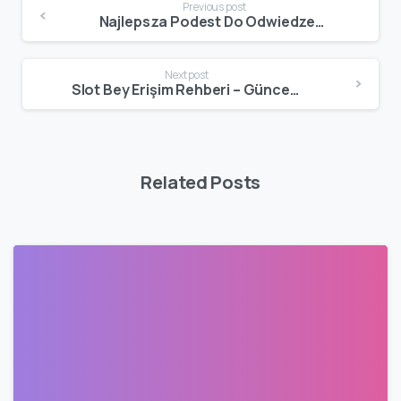
Previous post
Najlepsza Podest Do Odwiedzenia Konsol Online: Zapraszamy Do Odwiedzenia Polskiej Relacji
Next post
Slot Bey Erişim Rehberi – Güncel Link, Telefon Kullanım ve Hesap Değerlendirmesi
Related Posts