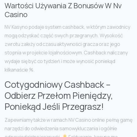
Wartości Używania Z Bonusów W Nv
Casino
NV Kasyno podaje system cashback, w którym zawodnicy
mogą odzyskać część swych przegranych. Wysokość
zwrotu zależy od czasu aktywności gracza oraz jego
stopnia w projekcie lojalnościowym. Cashback naliczany
wydaje się być co tydzień i może wynosić poniekąd
kilkanaście %.
Cotygodniowy Cashback –
Odbierz Przełom Pieniędzy,
Poniekąd Jeśli Przegrasz!
Zapewniamy także w ramach NV Casino online pełną gamę
narzędzi do odwiedzenia samowykluczania i ogólnie