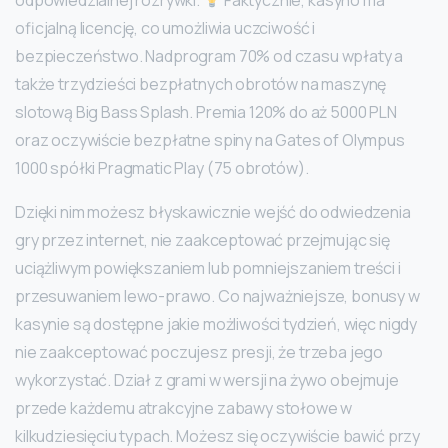
odpowiedzialnej rozrywki.
Faktycznie, kasyno ma
oficjalną licencję, co umożliwia uczciwość i
bezpieczeństwo. Nadprogram 70% od czasu wpłaty a
także trzydzieści bezpłatnych obrotów na maszynę
slotową Big Bass Splash. Premia 120% do aż 5000 PLN
oraz oczywiście bezpłatne spiny na Gates of Olympus
1000 spółki Pragmatic Play (75 obrotów).
Dzięki nim możesz błyskawicznie wejść do odwiedzenia
gry przez internet, nie zaakceptować przejmując się
uciążliwym powiększaniem lub pomniejszaniem treści i
przesuwaniem lewo-prawo. Co najważniejsze, bonusy w
kasynie są dostępne jakie możliwości tydzień, więc nigdy
nie zaakceptować poczujesz presji, że trzeba jego
wykorzystać. Dział z grami w wersji na żywo obejmuje
przede każdemu atrakcyjne zabawy stołowe w
kilkudziesięciu typach. Możesz się oczywiście bawić przy