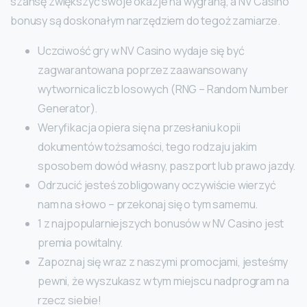
szansę zwiększyć swoje okazje na wygraną, a NV Casino
bonusy są doskonałym narzędziem do tegoż zamiarze.
Uczciwość gry w NV Casino wydaje się być
zagwarantowana poprzez zaawansowany
wytwornica liczb losowych (RNG – Random Number
Generator).
Weryfikacja opiera się na przesłaniu kopii
dokumentów tożsamości, tego rodzaju jakim
sposobem dowód własny, paszport lub prawo jazdy.
Odrzucić jesteś zobligowany oczywiście wierzyć
nam na słowo – przekonaj się o tym samemu.
1 z najpopularniejszych bonusów w NV Casino jest
premia powitalny.
Zapoznaj się wraz z naszymi promocjami, jesteśmy
pewni, że wyszukasz w tym miejscu nadprogram na
rzecz siebie!