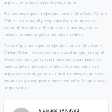
играть, не теряя прогресс и выигрыши.
Вот почему зеркало официального сайта Gama Casino
Online – это важный ресурс для игроков, которые
хотят обеспечить себе доступ к игровым услугам
казино, не зависящий от основного сайта.
Таким образом, зеркало официального сайта Gama
Casino Online – это дополнительный ресурс, который
обеспечивает доступ к игровым услугам казино, не
зависящий от основного сайта. Это означает, что
игроки могут продолжать играть и получать доступ к
своим аккаунтам, даже если основной сайт временно
недоступен.
Viqaruddin A K Syed