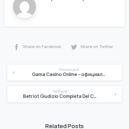
Share on Facebook
Share on Twitter
Previous post
Gama Casino Online – официальный сайт – вход и зеркало.2666 (3)
Next post
Betriot Giudizio Completa Del Casinò Italia 2025
Related Posts