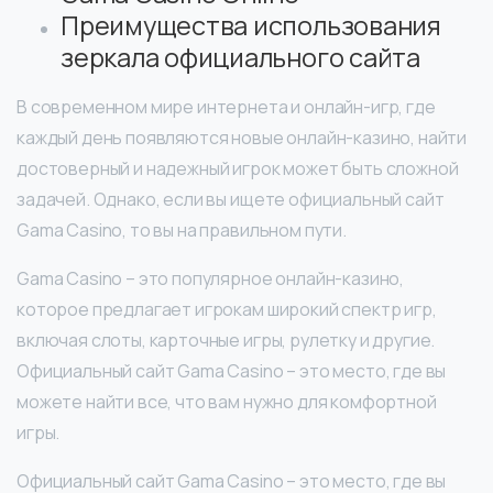
Преимущества использования
зеркала официального сайта
В современном мире интернета и онлайн-игр, где
каждый день появляются новые онлайн-казино, найти
достоверный и надежный игрок может быть сложной
задачей. Однако, если вы ищете официальный сайт
Gama Casino, то вы на правильном пути.
Gama Casino – это популярное онлайн-казино,
которое предлагает игрокам широкий спектр игр,
включая слоты, карточные игры, рулетку и другие.
Официальный сайт Gama Casino – это место, где вы
можете найти все, что вам нужно для комфортной
игры.
Официальный сайт Gama Casino – это место, где вы