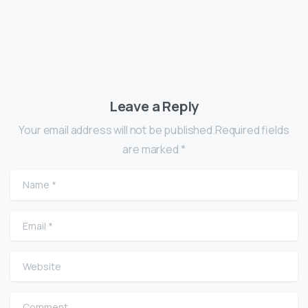
Leave a Reply
Your email address will not be published.Required fields
are marked *
Name
*
Email
*
Website
Comment