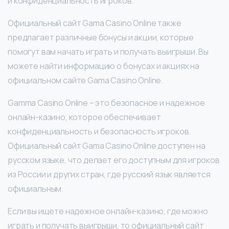
и конфиденциальность игроков.
Официальный сайт Gama Casino Online также
предлагает различные бонусы и акции, которые
помогут вам начать играть и получать выигрыши. Вы
можете найти информацию о бонусах и акциях на
официальном сайте Gama Casino Online.
Gamma Casino Online – это безопасное и надежное
онлайн-казино, которое обеспечивает
конфиденциальность и безопасность игроков.
Официальный сайт Gama Casino Online доступен на
русском языке, что делает его доступным для игроков
из России и других стран, где русский язык является
официальным.
Если вы ищете надежное онлайн-казино, где можно
играть и получать выигрыши, то официальный сайт