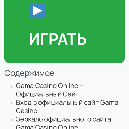
ИГРАТЬ
Содержимое
Gama Casino Online –
Официальный Сайт
Вход в официальный сайт Gama
Casino
Зеркало официального сайта
Gama Casino Online