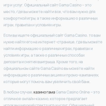
игр и услуг. Официальный сайт Gama Casino – это
место, где вы можете найти все, что вам нужно для
комфортной игры, а также информацию о различных
играх, правилах и условиях игры.
Если вы ищете официальный сайт Gama Casino, то вам
нужно найти его на интернет-странице, где вы можете
найти информацию о различных играх, правилах и
условиях игры, а также о различных способах
депозита и снятия выигрыша. Кроме того, на
официальном сайте Gama Casino вы можете найти
информацию о различных акциях и промо-кампаниях,
которые могут помочь вам увеличить свой банк.
В любом случае,
казино гама
Gama Casino Online – это
отличное онлайн-казино, которое предлагает
игрокам широкий спектр игр и услуг. Официальный