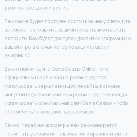
рулетку, блэкджек и другие.
Вам также будет доступен доступ к вашему счету, где
вы сможете управлять вашими средствами и делать
депозиты. Вам будет доступен доступ к информации о
вашей игре, включая историю ваших ставок и
выигрышей.
Важно помнить, что Gama Casino Online – это
официальный сайт, и вам не рекомендуется
использовать зеркала или другие сайты, которые
могут быть фальшивыми. Вам рекомендуется всегда
использовать официальный сайт Gama Casino, чтобы
обеспечить безопасность вашей игры.
Важно: перед началом игры, вам рекомендуется
прочитать условия использования и правила игры на