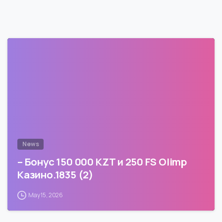
News
– Бонус 150 000 KZT и 250 FS Olimp
Казино.1835 (2)
May 15, 2026