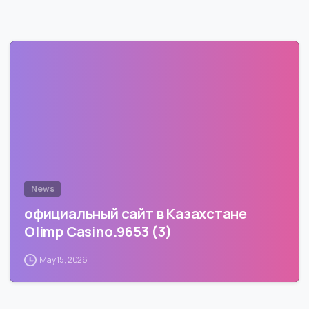
News
официальный сайт в Казахстане
Olimp Casino.9653 (3)
May 15, 2026