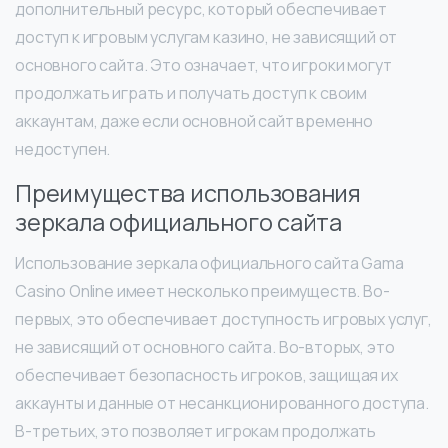
дополнительный ресурс, который обеспечивает
доступ к игровым услугам казино, не зависящий от
основного сайта. Это означает, что игроки могут
продолжать играть и получать доступ к своим
аккаунтам, даже если основной сайт временно
недоступен.
Преимущества использования
зеркала официального сайта
Использование зеркала официального сайта Gama
Casino Online имеет несколько преимуществ. Во-
первых, это обеспечивает доступность игровых услуг,
не зависящий от основного сайта. Во-вторых, это
обеспечивает безопасность игроков, защищая их
аккаунты и данные от несанкционированного доступа.
В-третьих, это позволяет игрокам продолжать