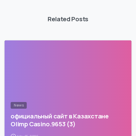
Related Posts
News
официальный сайт в Казахстане
Olimp Casino.9653 (3)