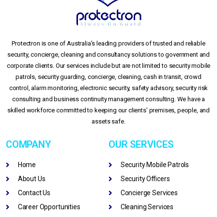
Protectron is one of Australia’s leading providers of trusted and reliable
security, concierge, cleaning and consultancy solutions to government and
corporate clients. Our services include but are not limited to security mobile
patrols, security guarding, concierge, cleaning, cash in transit, crowd
control, alarm monitoring, electronic security, safety advisory, security risk
consulting and business continuity management consulting. We have a
skilled workforce committed to keeping our clients’ premises, people, and
assets safe.
COMPANY
OUR SERVICES
Home
Security Mobile Patrols
About Us
Security Officers
Contact Us
Concierge Services
Career Opportunities
Cleaning Services