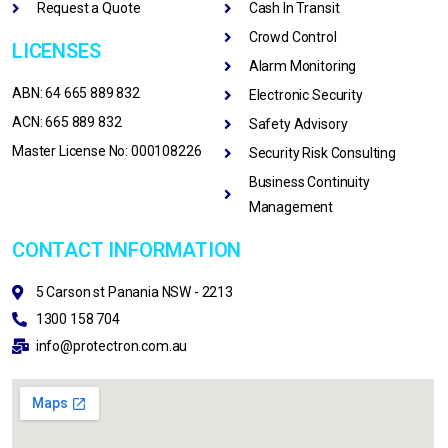
Request a Quote
Cash In Transit
Crowd Control
LICENSES
Alarm Monitoring
ABN: 64 665 889 832
Electronic Security
ACN: 665 889 832
Safety Advisory
Master License No: 000108226
Security Risk Consulting
Business Continuity
Management
CONTACT INFORMATION
5 Carson st Panania NSW - 2213
1300 158 704
info@protectron.com.au