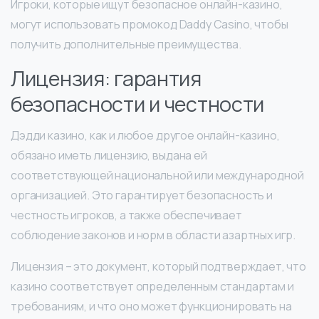
Игроки, которые ищут безопасное онлайн-казино,
могут использовать промокод Daddy Casino, чтобы
получить дополнительные преимущества.
Лицензия: гарантия
безопасности и честности
Дэдди казино, как и любое другое онлайн-казино,
обязано иметь лицензию, выдана ей
соответствующей национальной или международной
организацией. Это гарантирует безопасность и
честность игроков, а также обеспечивает
соблюдение законов и норм в области азартных игр.
Лицензия – это документ, который подтверждает, что
казино соответствует определенным стандартам и
требованиям, и что оно может функционировать на