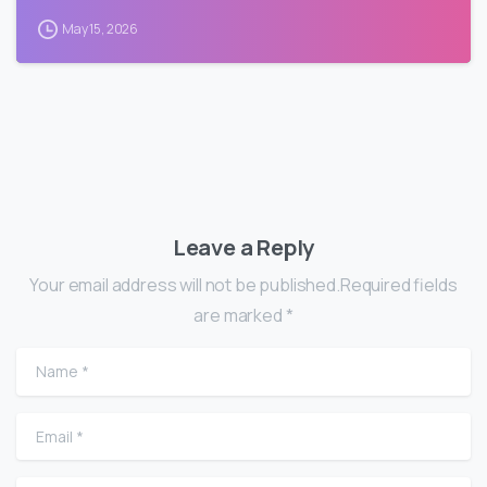
May 15, 2026
Leave a Reply
Your email address will not be published.Required fields
are marked *
Name
*
Email
*