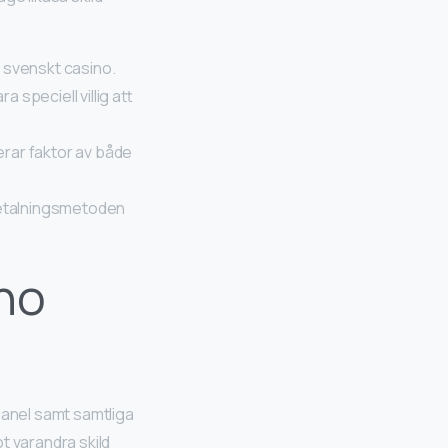
t svenskt casino.
 speciell villig att
erar faktor av både
 betalningsmetoden
ino
anel samt samtliga
t varandra skild