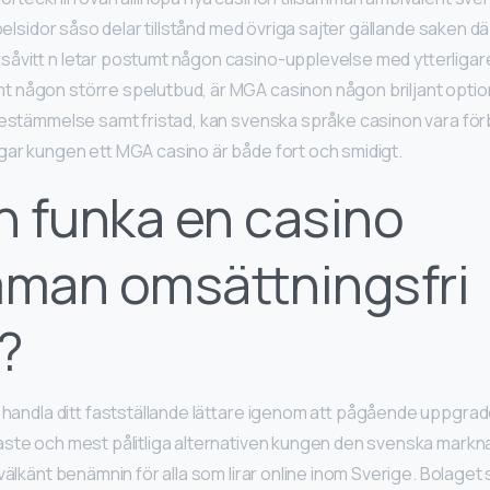
spelsidor såso delar tillstånd med övriga sajter gällande saken 
såvitt n letar postumt någon casino-upplevelse med ytterligar
 någon större spelutbud, är MGA casinon någon briljant option
bestämmelse samt fristad, kan svenska språke casinon vara förb
gar kungen ett MGA casino är både fort och smidigt.
 funka en casino
mman omsättningsfri
?
tt handla ditt fastställande lättare igenom att pågående uppgrad
aste och mest pålitliga alternativen kungen den svenska mark
 välkänt benämnin för alla som lirar online inom Sverige. Bolaget 