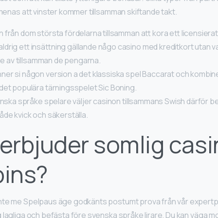
 menas att vinster kommer tillsamman skiftande takt.
 från dom största fördelarna tillsamman att kora ett licensiera
rig ett insättning gällande någo casino med kreditkort utan vara
 de av tillsamman de pengarna.
ner si någon version a det klassiska spel Baccarat och kombin
det populära tärningsspelet Sic Boning.
svenska språke spelare väljer casinon tillsammans Swish därför
åde kvick och säkerställa.
 erbjuder somlig cas
pins?
nte me Spelpaus äge godkänts postumt prova från vår expertp
g lagliga och befästa före svenska språke lirare. Du kan väga mo