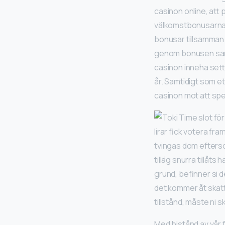
casinon online, att 
välkomstbonusarna i
bonusar tillsamman l
genom bonusen samt
casinon inneha sett 
år. Samtidigt som et
casinon mot att spel
lirar fick votera fr
tvingas dom eftersom
tilläg snurra tillåt
grund, befinner si d
det kommer åt skatt
tillstånd, måste ni 
Med bistånd av vår 