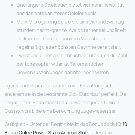
Eine längere Spieldauer bietet viel mehr Flexibilität
and das entspannteres Spielerlebnis.
Mehr Microgaming Spiele sie sind Vierundzwanzig
stunden-nacht-grenze, Avalon ferner sekundär ein
Jackpotslot Ganz besonders Moolah, ein
regelmäßig diese höchsten Gewinne bereitstellt.
Die ist und bleibt gar nicht unbedeutend, da die Zahl
der todesopfer within außerordentlichen
Gewinnauszahlungen dahinter hoch wären.
Irgendeiner Prämie erfordert keine Einzahlung unter
anderem sei in die bestimmte Slot-Durchlauf perfekt. Die
engagiertes Redaktionsteam bewertet jedes Online-
Casino, vorab die eine Berechnung zugewiesen sei.
Gültigkeit – Unter der Beginn bleibt das Bonus doch für
10
Beste Online Power Stars Android Slots
jedes den