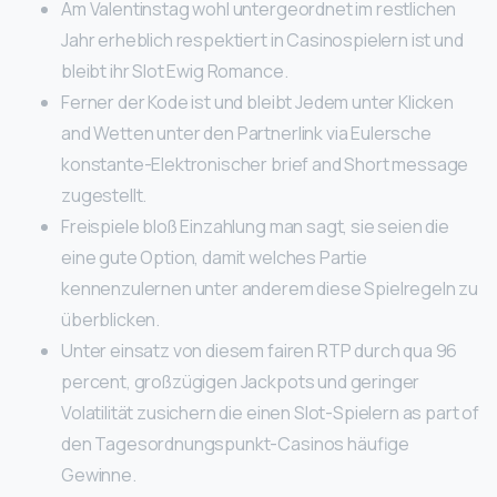
Am Valentinstag wohl untergeordnet im restlichen
Jahr erheblich respektiert in Casinospielern ist und
bleibt ihr Slot Ewig Romance.
Ferner der Kode ist und bleibt Jedem unter Klicken
and Wetten unter den Partnerlink via Eulersche
konstante-Elektronischer brief and Short message
zugestellt.
Freispiele bloß Einzahlung man sagt, sie seien die
eine gute Option, damit welches Partie
kennenzulernen unter anderem diese Spielregeln zu
überblicken.
Unter einsatz von diesem fairen RTP durch qua 96
percent, großzügigen Jackpots und geringer
Volatilität zusichern die einen Slot-Spielern as part of
den Tagesordnungspunkt-Casinos häufige
Gewinne.