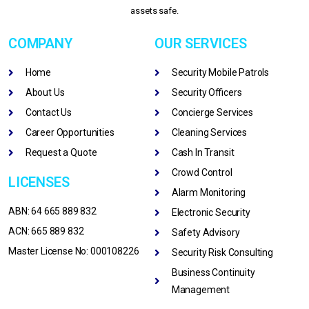
assets safe.
COMPANY
OUR SERVICES
Home
Security Mobile Patrols
About Us
Security Officers
Contact Us
Concierge Services
Career Opportunities
Cleaning Services
Request a Quote
Cash In Transit
Crowd Control
LICENSES
Alarm Monitoring
ABN: 64 665 889 832
Electronic Security
ACN: 665 889 832
Safety Advisory
Master License No: 000108226
Security Risk Consulting
Business Continuity
Management