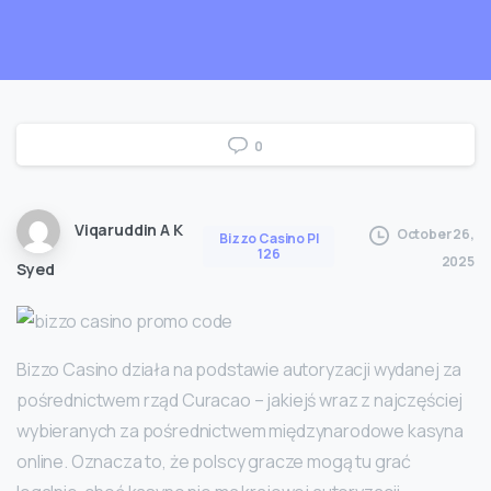
0
Viqaruddin A K
October 26,
Bizzo Casino Pl
126
2025
Syed
Bizzo Casino działa na podstawie autoryzacji wydanej za
pośrednictwem rząd Curacao – jakiejś wraz z najczęściej
wybieranych za pośrednictwem międzynarodowe kasyna
online. Oznacza to, że polscy gracze mogą tu grać