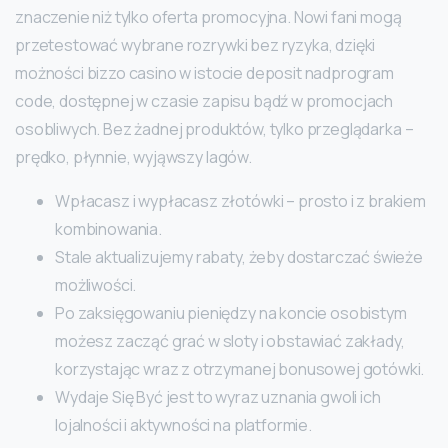
znaczenie niż tylko oferta promocyjna. Nowi fani mogą
przetestować wybrane rozrywki bez ryzyka, dzięki
możności bizzo casino w istocie deposit nadprogram
code, dostępnej w czasie zapisu bądź w promocjach
osobliwych. Bez żadnej produktów, tylko przeglądarka –
prędko, płynnie, wyjąwszy lagów.
Wpłacasz i wypłacasz złotówki – prosto i z brakiem
kombinowania.
Stale aktualizujemy rabaty, żeby dostarczać świeże
możliwości.
Po zaksięgowaniu pieniędzy na koncie osobistym
możesz zacząć grać w sloty i obstawiać zakłady,
korzystając wraz z otrzymanej bonusowej gotówki.
Wydaje Się Być jest to wyraz uznania gwoli ich
lojalności i aktywności na platformie.