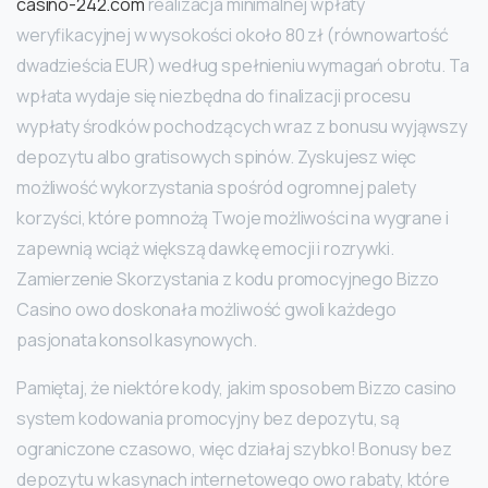
casino-242.com
realizacja minimalnej wpłaty
weryfikacyjnej w wysokości około 80 zł (równowartość
dwadzieścia EUR) według spełnieniu wymagań obrotu. Ta
wpłata wydaje się niezbędna do finalizacji procesu
wypłaty środków pochodzących wraz z bonusu wyjąwszy
depozytu albo gratisowych spinów. Zyskujesz więc
możliwość wykorzystania spośród ogromnej palety
korzyści, które pomnożą Twoje możliwości na wygrane i
zapewnią wciąż większą dawkę emocji i rozrywki.
Zamierzenie Skorzystania z kodu promocyjnego Bizzo
Casino owo doskonała możliwość gwoli każdego
pasjonata konsol kasynowych.
Pamiętaj, że niektóre kody, jakim sposobem Bizzo casino
system kodowania promocyjny bez depozytu, są
ograniczone czasowo, więc działaj szybko! Bonusy bez
depozytu w kasynach internetowego owo rabaty, które