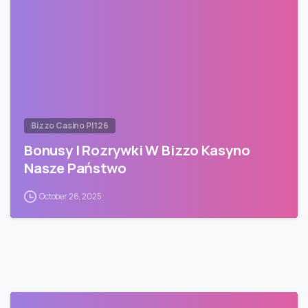
Bizzo Casino Pl 126
Bonusy I Rozrywki W Bizzo Kasyno
Nasze Państwo
October 26, 2025