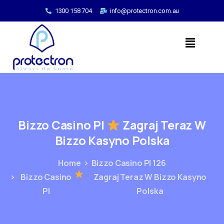
1300 158 704
info@protectron.com.au
Bizzo
Casino
Pl
Zagraj
Teraz
W
Bizzo
Kasyno
Polska
Home
Bizzo Casino Pl 126
Bizzo Casino
Zagraj Teraz W Bizzo Kasyno
Pl
Polska