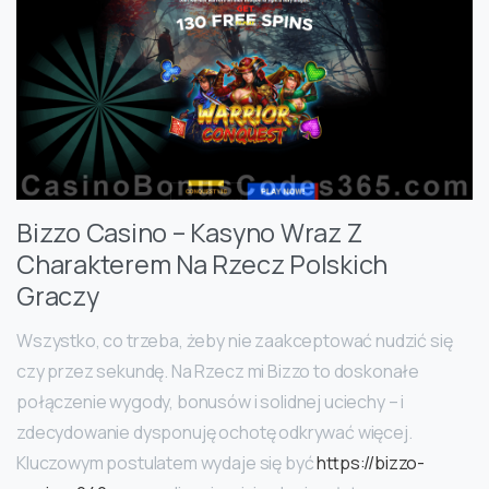
Bizzo Casino – Kasyno Wraz Z
Charakterem Na Rzecz Polskich
Graczy
Wszystko, co trzeba, żeby nie zaakceptować nudzić się
czy przez sekundę. Na Rzecz mi Bizzo to doskonałe
połączenie wygody, bonusów i solidnej uciechy – i
zdecydowanie dysponuję ochotę odkrywać więcej.
Kluczowym postulatem wydaje się być
https://bizzo-