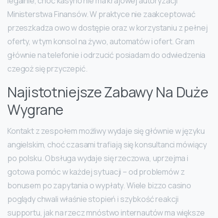
legalnie, choć kasyno nie ma krajowej autoryzacji
Ministerstwa Finansów. W praktyce nie zaakceptować
przeszkadza owo w dostępie oraz w korzystaniu z pełnej
oferty, w tym konsol na żywo, automatów i ofert. Gram
głównie na telefonie i odrzucić posiadam do odwiedzenia
czegoż się przyczepić.
Najistotniejsze Zabawy Na Duże
Wygrane
Kontakt z zespołem możliwy wydaje się głównie w języku
angielskim, choć czasami trafiają się konsultanci mówiący
po polsku. Obsługa wydaje się rzeczowa, uprzejma i
gotowa pomóc w każdej sytuacji – od problemów z
bonusem po zapytania o wypłaty. Wiele bizzo casino
poglądy chwali właśnie stopień i szybkość reakcji
supportu, jak na rzecz mnóstwo internautów ma większe