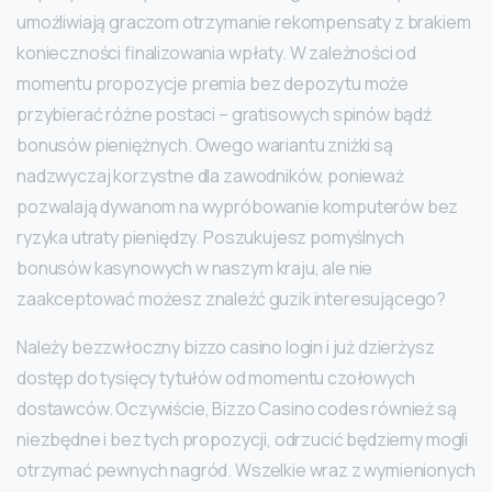
umożliwiają graczom otrzymanie rekompensaty z brakiem
konieczności finalizowania wpłaty. W zależności od
momentu propozycje premia bez depozytu może
przybierać różne postaci – gratisowych spinów bądź
bonusów pieniężnych. Owego wariantu zniżki są
nadzwyczaj korzystne dla zawodników, ponieważ
pozwalają dywanom na wypróbowanie komputerów bez
ryzyka utraty pieniędzy. Poszukujesz pomyślnych
bonusów kasynowych w naszym kraju, ale nie
zaakceptować możesz znaleźć guzik interesującego?
Należy bezzwłoczny bizzo casino login i już dzierżysz
dostęp do tysięcy tytułów od momentu czołowych
dostawców. Oczywiście, Bizzo Casino codes również są
niezbędne i bez tych propozycji, odrzucić będziemy mogli
otrzymać pewnych nagród. Wszelkie wraz z wymienionych