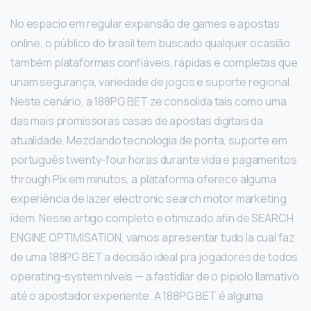
No espacio em regular expansão de games e apostas
online, o público do brasil tem buscado qualquer ocasião
também plataformas confiáveis, rápidas e completas que
unam segurança, variedade de jogos e suporte regional.
Neste cenário, a 188PG BET ze consolida tais como uma
das mais promissoras casas de apostas digitais da
atualidade. Mezclando tecnologia de ponta, suporte em
português twenty-four horas durante vida e pagamentos
through Pix em minutos, a plataforma oferece alguma
experiência de lazer electronic search motor marketing
ídem. Nesse artigo completo e otimizado afin de SEARCH
ENGINE OPTIMISATION, vamos apresentar tudo la cual faz
de uma 188PG BET a decisão ideal pra jogadores de todos
operating-system níveis — a fastidiar de o pipiolo llamativo
até o apostador experiente. A 188PG BET é alguma