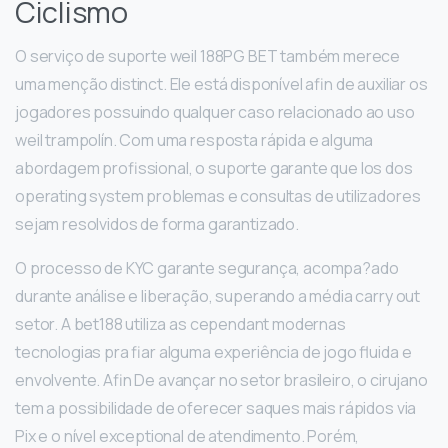
Ciclismo
O serviço de suporte weil 188PG BET também merece
uma menção distinct. Ele está disponível afin de auxiliar os
jogadores possuindo qualquer caso relacionado ao uso
weil trampolín. Com uma resposta rápida e alguma
abordagem profissional, o suporte garante que los dos
operating system problemas e consultas de utilizadores
sejam resolvidos de forma garantizado.
O processo de KYC garante segurança, acompa?ado
durante análise e liberação, superando a média carry out
setor. A bet188 utiliza as cependant modernas
tecnologias pra fiar alguma experiência de jogo fluida e
envolvente. Afin De avançar no setor brasileiro, o cirujano
tem a possibilidade de oferecer saques mais rápidos via
Pix e o nível exceptional de atendimento. Porém,