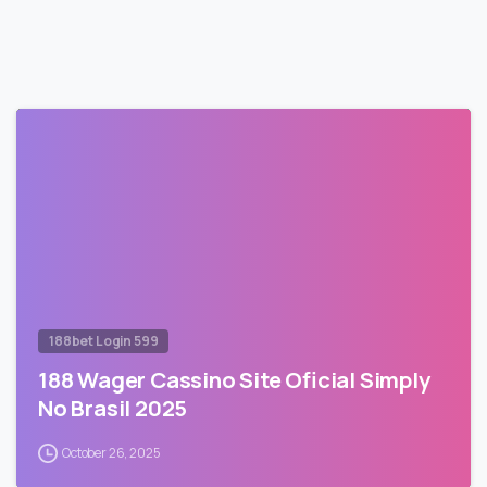
188bet Login 599
188 Wager Cassino Site Oficial Simply
No Brasil 2025
October 26, 2025