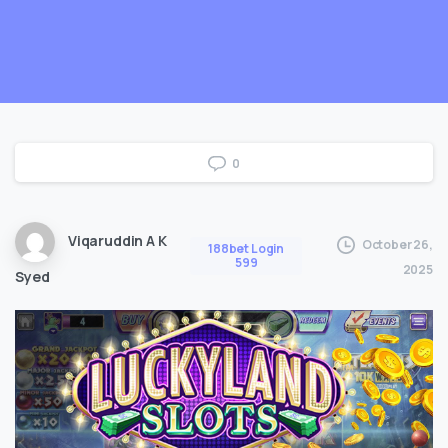
0
Viqaruddin A K
October 26,
188bet Login
599
2025
Syed