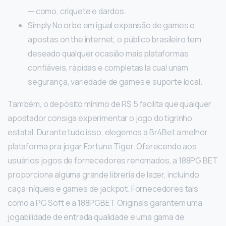
— como, críquete e dardos.
Simply No orbe em igual expansão de games e
apostas on the internet, o público brasileiro tem
deseado qualquer ocasião mais plataformas
confiáveis, rápidas e completas la cual unam
segurança, variedade de games e suporte local.
Também, o depósito mínimo de R$ 5 facilita que qualquer
apostador consiga experimentar o jogo do tigrinho
estatal. Durante tudo isso, elegemos a Br4Bet a melhor
plataforma pra jogar Fortune Tiger. Oferecendo aos
usuários jogos de fornecedores renomados, a 188PG BET
proporciona alguma grande librería de lazer, incluindo
caça-níqueis e games de jackpot. Fornecedores tais
como a PG Soft e a 188PGBET Originals garantem uma
jogabilidade de entrada qualidade e uma gama de