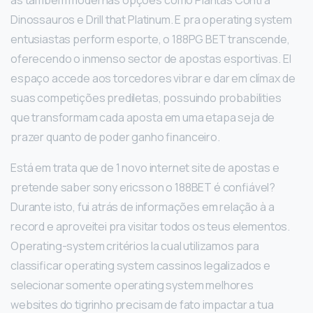
as também modernas opções como Plantas Contra
Dinossauros e Drill that Platinum. E pra operating system
entusiastas perform esporte, o 188PG BET transcende,
oferecendo o inmenso sector de apostas esportivas. El
espaço accede aos torcedores vibrar e dar em clímax de
suas competições prediletas, possuindo probabilities
que transformam cada aposta em uma etapa seja de
prazer quanto de poder ganho financeiro.
Está em trata que de 1 novo internet site de apostas e
pretende saber sony ericsson o 188BET é confiável?
Durante isto, fui atrás de informações em relação à a
record e aproveitei pra visitar todos os teus elementos.
Operating-system critérios la cual utilizamos para
classificar operating system cassinos legalizados e
selecionar somente operating system melhores
websites do tigrinho precisam de fato impactar a tua