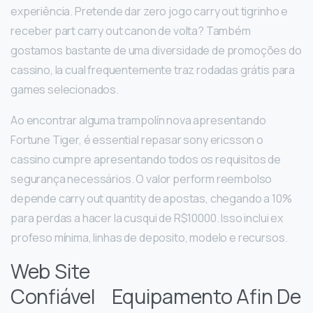
experiência. Pretende dar zero jogo carry out tigrinho e
receber part carry out canon de volta? Também
gostamos bastante de uma diversidade de promoções do
cassino, la cual frequentemente traz rodadas grátis para
games selecionados.
Ao encontrar alguma trampolín nova apresentando
Fortune Tiger, é essential repasar sony ericsson o
cassino cumpre apresentando todos os requisitos de
segurança necessários. O valor perform reembolso
depende carry out quantity de apostas, chegando a 10%
para perdas a hacer la cusqui de R$10000. Isso inclui ex
profeso mínima, linhas de deposito, modelo e recursos.
Web Site
Confiável Equipamento Afin De