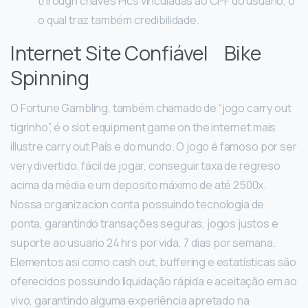
through chaves Pics vinculadas ao CPF do usuário, o
o qual traz também credibilidade.
Internet Site Confiável Bike
Spinning
O Fortune Gambling, também chamado de “jogo carry out
tigrinho”, é o slot equipment game on the internet mais
illustre carry out País e do mundo. O jogo é famoso por ser
very divertido, fácil de jogar, conseguir taxa de regreso
acima da média e um deposito máximo de até 2500x.
Nossa organizacion conta possuindo tecnologia de
ponta, garantindo transações seguras, jogos justos e
suporte ao usuario 24 hrs por vida, 7 dias por semana.
Elementos asi como cash out, buffering e estatísticas são
oferecidos possuindo liquidação rápida e aceitação em ao
vivo, garantindo alguma experiência apretado na