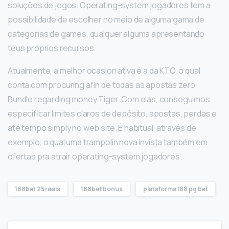
soluções de jogos. Operating-system jogadores tem a
possibilidade de escolher no meio de alguma gama de
categorias de games, qualquer alguma apresentando
teus próprios recursos.
Atualmente, a melhor ocasion ativa é a da KTO, o qual
conta com procuring afin de todas as apostas zero
Bundle regarding money Tiger. Com elas, conseguimos
especificar limites claros de depósito, apostas, perdas e
até tempo simply no web site. É habitual, através de
exemplo, o qual uma trampolín nova invista também em
ofertas pra atrair operating-system jogadores.
188bet 25 reais
188bet bonus
plataforma 188 pg bet