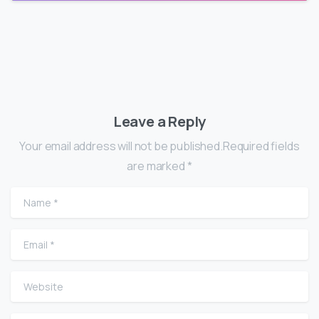
Leave a Reply
Your email address will not be published.Required fields
are marked *
Name
*
Email
*
Website