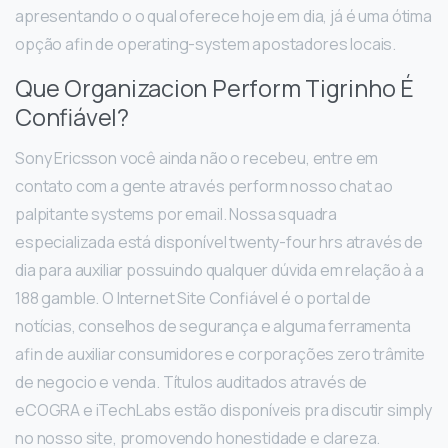
apresentando o o qual oferece hoje em dia, já é uma ótima
opção afin de operating-system apostadores locais.
Que Organizacion Perform Tigrinho É
Confiável?
Sony Ericsson você ainda não o recebeu, entre em
contato com a gente através perform nosso chat ao
palpitante systems por email. Nossa squadra
especializada está disponível twenty-four hrs através de
dia para auxiliar possuindo qualquer dúvida em relação à a
188 gamble. O Internet Site Confiável é o portal de
notícias, conselhos de segurança e alguma ferramenta
afin de auxiliar consumidores e corporações zero trâmite
de negocio e venda. Títulos auditados através de
eCOGRA e iTechLabs estão disponíveis pra discutir simply
no nosso site, promovendo honestidade e clareza.