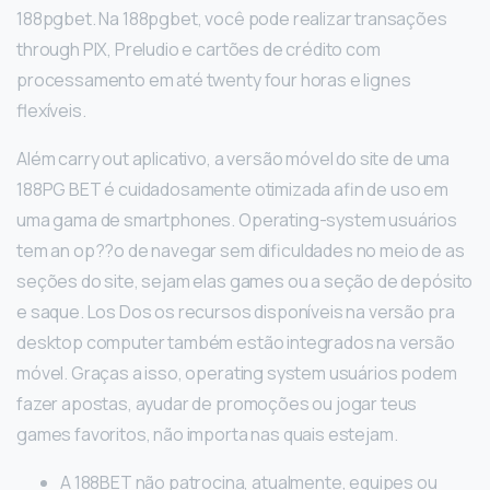
188pgbet. Na 188pgbet, você pode realizar transações
through PIX, Preludio e cartões de crédito com
processamento em até twenty four horas e lignes
flexíveis.
Além carry out aplicativo, a versão móvel do site de uma
188PG BET é cuidadosamente otimizada afin de uso em
uma gama de smartphones. Operating-system usuários
tem an op??o de navegar sem dificuldades no meio de as
seções do site, sejam elas games ou a seção de depósito
e saque. Los Dos os recursos disponíveis na versão pra
desktop computer também estão integrados na versão
móvel. Graças a isso, operating system usuários podem
fazer apostas, ayudar de promoções ou jogar teus
games favoritos, não importa nas quais estejam.
A 188BET não patrocina, atualmente, equipes ou