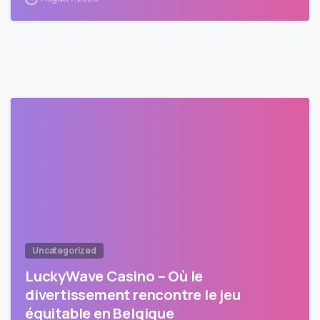
Uncategorized
LuckyWave Casino – Où le
divertissement rencontre le jeu
équitable en Belgique