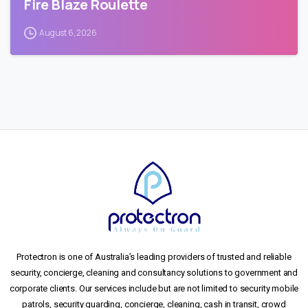
Fire Blaze Roulette
August 6, 2026
Protectron is one of Australia’s leading providers of trusted and reliable
security, concierge, cleaning and consultancy solutions to government and
corporate clients. Our services include but are not limited to security mobile
patrols, security guarding, concierge, cleaning, cash in transit, crowd