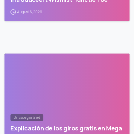
August 6, 2026
Uncategorized
Explicación de los giros gratis en Mega