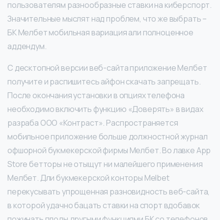
пользователям разнообразные ставки на киберспорт.
Значительные мыслят над проблем, что же выбрать –
БК Мелбет мобильная вариация али полноценное
аддендум.
С десктопной версии веб-сайта приложение Мелбет
получите и распишитесь айфон скачать запрещать.
После окончания установки в опциях телефона
необходимо включить функцию «Доверять» в видах
разраба ООО «Контраст». Распространяется
мобильное приложение больше должностной журнал
офшорной букмекерской фирмы Мелбет. Во лавке App
Store бетторы не отыщут ни малейшего применения
Мелбет. Дли букмекерской конторы Melbet
перекусывать упрощенная разновидность веб-сайта,
в которой удачно бацать ставки на спорт вдобавок
пожинать плоды другыми функциями БК со телефонов