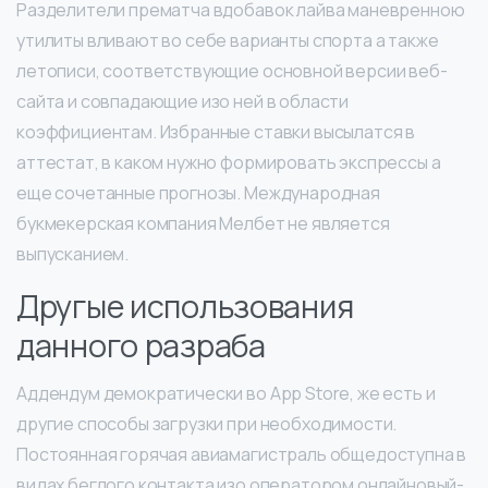
Разделители прематча вдобавок лайва маневренною
утилиты вливают во себе варианты спорта а также
летописи, соответствующие основной версии веб-
сайта и совпадающие изо ней в области
коэффициентам. Избранные ставки высылатся в
аттестат, в каком нужно формировать экспрессы а
еще сочетанные прогнозы. Международная
букмекерская компания Мелбет не является
выпусканием.
Другые использования
данного разраба
Аддендум демократически во App Store, же есть и
другие способы загрузки при необходимости.
Постоянная горячая авиамагистраль общедоступна в
видах беглого контакта изо оператором онлайновый-