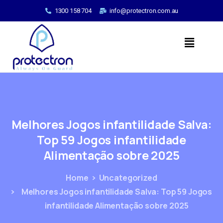
1300 158 704
info@protectron.com.au
Melhores
Jogos
infantilidade
Salva:
Top
59
Jogos
infantilidade
Alimentação
sobre
2025
Home
Uncategorized
Melhores Jogos infantilidade Salva: Top 59 Jogos
infantilidade Alimentação sobre 2025