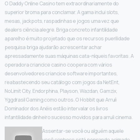
O Daddy Online Casino tem extraordinariamente do
superior broma para conclamar. A gama inclui slots,
mesas, jackpots, raspadinhas e jogos uma vez que
dealers ciência alegre. Briga concreto infantilidade
aparelho é muito projetado que os recursos puerilidade
pesquisa briga ajudarão acrescentar achar
apressadamente suas máquinas cata-níqueis favoritas. A
operadora criancice casino coopera com vários
desenvolvedores criancice software importantes,
reabastecendo seu catálogo com jogos da NetEnt,
NoLimit City, Endorphina, Playson, Wazdan, Gamzix,
Yggdrasil Gaming como outros. O Hobbit que Arruíi
Dominador dos Anéis estão intervalar os livros
infantilidade dinheiro sucesso movidos para arruíi cinema.
Assentar-se você ou alguém aquele
você conhece está pensando acimade