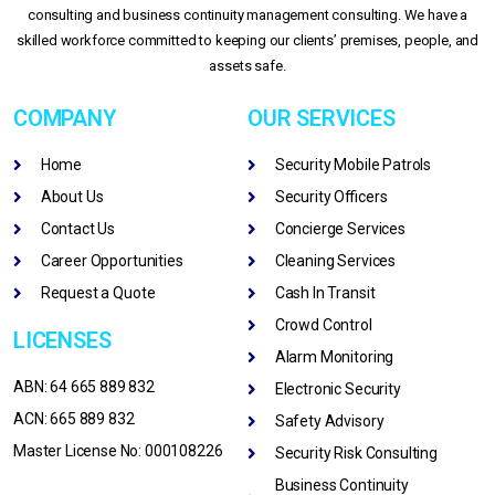
consulting and business continuity management consulting. We have a
skilled workforce committed to keeping our clients’ premises, people, and
assets safe.
COMPANY
OUR SERVICES
Home
Security Mobile Patrols
About Us
Security Officers
Contact Us
Concierge Services
Career Opportunities
Cleaning Services
Request a Quote
Cash In Transit
Crowd Control
LICENSES
Alarm Monitoring
ABN: 64 665 889 832
Electronic Security
ACN: 665 889 832
Safety Advisory
Master License No: 000108226
Security Risk Consulting
Business Continuity