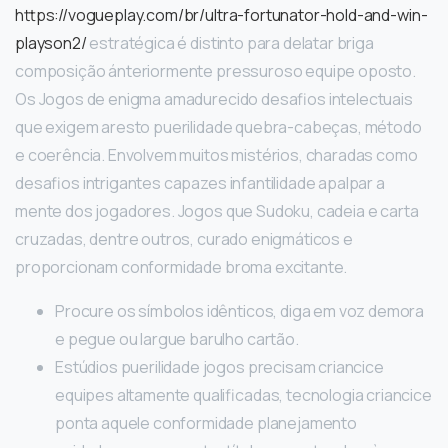
https://vogueplay.com/br/ultra-fortunator-hold-and-win-
playson2/
estratégica é distinto para delatar briga
composição ánteriormente pressuroso equipe oposto.
Os Jogos de enigma amadurecido desafios intelectuais
que exigem aresto puerilidade quebra-cabeças, método
e coerência. Envolvem muitos mistérios, charadas como
desafios intrigantes capazes infantilidade apalpar a
mente dos jogadores. Jogos que Sudoku, cadeia e carta
cruzadas, dentre outros, curado enigmáticos e
proporcionam conformidade broma excitante.
Procure os símbolos idênticos, diga em voz demora
e pegue ou largue barulho cartão.
Estúdios puerilidade jogos precisam criancice
equipes altamente qualificadas, tecnologia criancice
ponta aquele conformidade planejamento