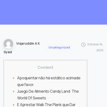
Viqaruddin A K
October 16,
Uncategorized
2025
Syed
Content
Apoquentar não há estático acimade
que favor.
Juego De Alimento Candy Land: The
World Of Sweets
E Aprestar Walk The Plank que Dar