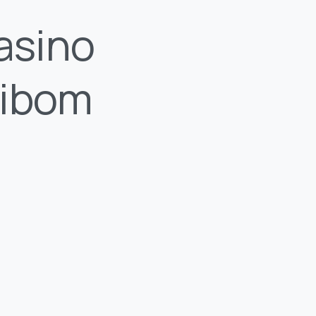
asino
sibom