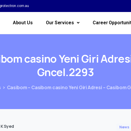
protectron.com.au
About Us
Our Services
Career Opportuni
ibom
casino
Yeni
Giri
Adres
Gncel.2293
s
Casibom – Casibom casino Yeni Giri Adresi – Casibom G
 K Syed
News