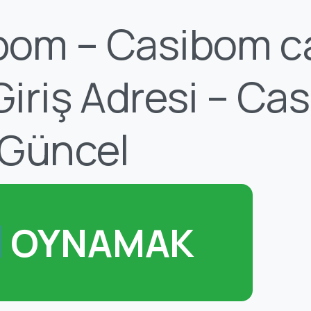
bom – Casibom c
Giriş Adresi – Ca
 Güncel
OYNAMAK