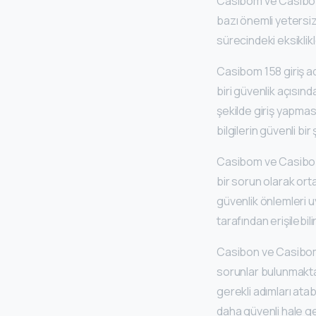
Casibom ve Casibo 
bazı önemli yetersizli
sürecindeki eksiklik
Casibom 158 giriş adre
biri güvenlik açısınd
şekilde giriş yapması
bilgilerin güvenli bi
Casibom ve Casibo pl
bir sorun olarak orta
güvenlik önlemleri uy
tarafından erişilebil
Casibon ve Casibom 1
sorunlar bulunmaktad
gerekli adımları atab
daha güvenli hale get