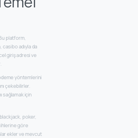
Temel
 Bu platform,
, casibo adıyla da
l giriş adresi ve
.
i ödeme yöntemlerini
nı çekebilirler.
ı sağlamak için
 blackjack, poker,
cihlerine göre
unlar ekler ve mevcut