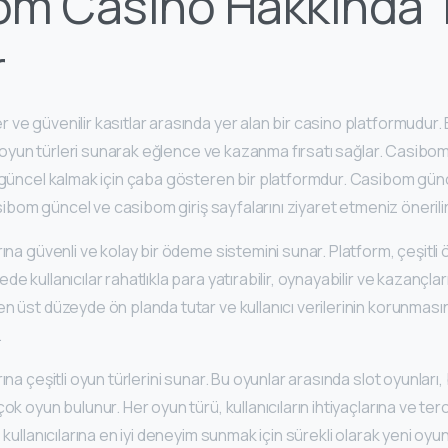
om Casino Hakkında 
r
ve güvenilir kasıtlar arasında yer alan bir casino platformudur.
tli oyun türleri sunarak eğlence ve kazanma fırsatı sağlar. Casibom
 güncel kalmak için çaba gösteren bir platformdur. Casibom günce
casibom güncel ve casibom giriş sayfalarını ziyaret etmeniz önerilir
rına güvenli ve kolay bir ödeme sistemini sunar. Platform, çeşitl
e kullanıcılar rahatlıkla para yatırabilir, oynayabilir ve kazançları
n üst düzeyde ön planda tutar ve kullanıcı verilerinin korunmasın
.
ına çeşitli oyun türlerini sunar. Bu oyunlar arasında slot oyunları,
ok oyun bulunur. Her oyun türü, kullanıcıların ihtiyaçlarına ve ter
 kullanıcılarına en iyi deneyim sunmak için sürekli olarak yeni oy