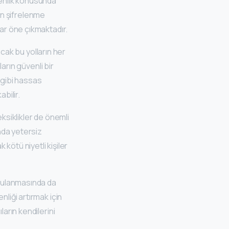
enlik konusunda
nin şifrelenme
lar öne çıkmaktadır.
ancak bu yolların her
ların güvenli bir
e gibi hassas
bilir.
ksiklikler de önemli
unda yetersiz
 kötü niyetli kişiler
ygulanmasında da
liği artırmak için
ların kendilerini