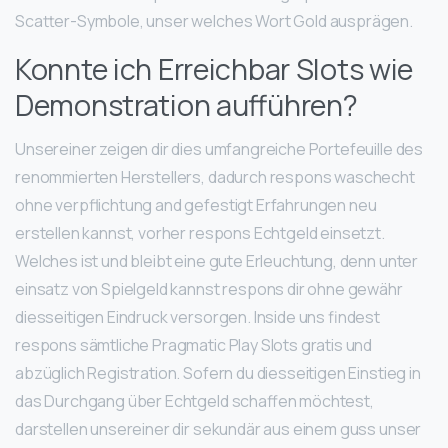
Scatter-Symbole, unser welches Wort Gold ausprägen.
Konnte ich Erreichbar Slots wie
Demonstration aufführen?
Unsereiner zeigen dir dies umfangreiche Portefeuille des
renommierten Herstellers, dadurch respons waschecht
ohne verpflichtung and gefestigt Erfahrungen neu
erstellen kannst, vorher respons Echtgeld einsetzt.
Welches ist und bleibt eine gute Erleuchtung, denn unter
einsatz von Spielgeld kannst respons dir ohne gewähr
diesseitigen Eindruck versorgen. Inside uns findest
respons sämtliche Pragmatic Play Slots gratis und
abzüglich Registration. Sofern du diesseitigen Einstieg in
das Durchgang über Echtgeld schaffen möchtest,
darstellen unsereiner dir sekundär aus einem guss unser