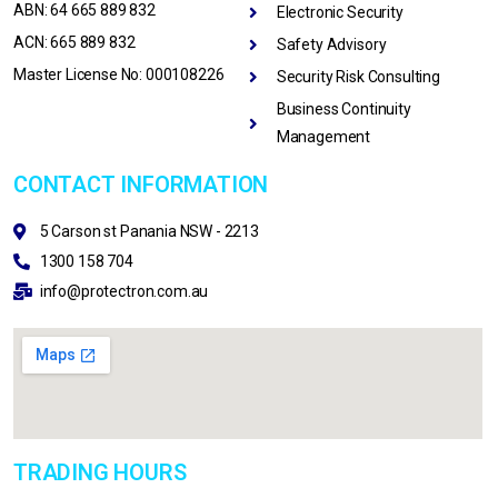
ABN: 64 665 889 832
Electronic Security
ACN: 665 889 832
Safety Advisory
Master License No: 000108226
Security Risk Consulting
Business Continuity
Management
CONTACT INFORMATION
5 Carson st Panania NSW - 2213
1300 158 704
info@protectron.com.au
TRADING HOURS