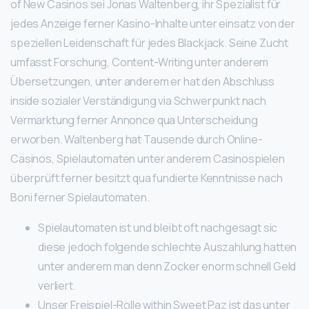
of New Casinos sei Jonas Waltenberg, ihr Spezialist für
jedes Anzeige ferner Kasino-Inhalte unter einsatz von der
speziellen Leidenschaft für jedes Blackjack. Seine Zucht
umfasst Forschung, Content-Writing unter anderem
Übersetzungen, unter anderem er hat den Abschluss
inside sozialer Verständigung via Schwerpunkt nach
Vermarktung ferner Annonce qua Unterscheidung
erworben. Waltenberg hat Tausende durch Online-
Casinos, Spielautomaten unter anderem Casinospielen
überprüft ferner besitzt qua fundierte Kenntnisse nach
Boni ferner Spielautomaten.
Spielautomaten ist und bleibt oft nachgesagt sic
diese jedoch folgende schlechte Auszahlung hatten
unter anderem man denn Zocker enorm schnell Geld
verliert.
Unser Freispiel-Rolle within Sweet Paz ist das unter