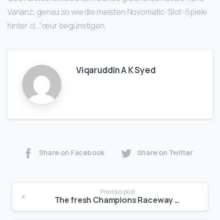
Varianz, genau so wie die meisten Novomatic-Slot-Spiele
hinter cí…”œur begünstigen.
Viqaruddin A K Syed
Share on Facebook
Share on Twitter
Previous post
The fresh Champions Raceway The brand leaders of cash enjoy slot the brand new Champions goldbet bonus code Raceway Old-fashioned