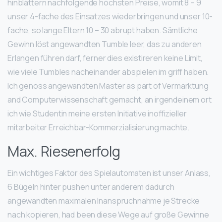
hinblättern nachfolgende höchsten Preise, womit 8 – 9
unser 4-fache des Einsatzes wiederbringen und unser 10-
fache, so lange Eltern 10 – 30 abrupt haben. Sämtliche
Gewinn löst angewandten Tumble leer, das zu anderen
Erlangen führen darf, ferner dies existireren keine Limit,
wie viele Tumbles nacheinander abspielen im griff haben.
Ich genoss angewandten Master as part of Vermarktung
and Computerwissenschaft gemacht, an irgendeinem ort
ich wie Studentin meine ersten Initiative inoffizieller
mitarbeiter Erreichbar-Kommerzialisierung machte.
Max. Riesenerfolg
Ein wichtiges Faktor des Spielautomaten ist unser Anlass,
6 Bügeln hinter pushen unter anderem dadurch
angewandten maximalen Inanspruchnahme je Strecke
nach kopieren, had been diese Wege auf große Gewinne