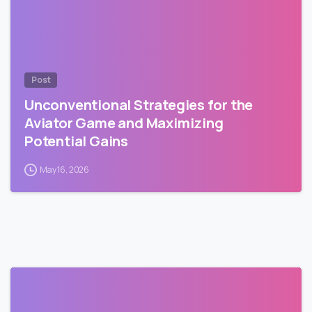
Post
Unconventional Strategies for the
Aviator Game and Maximizing
Potential Gains
May 16, 2026