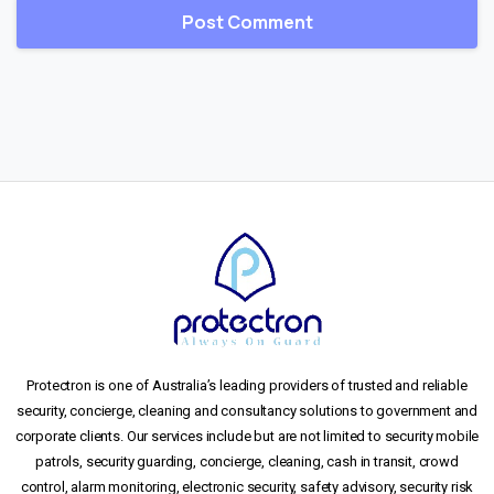
Protectron is one of Australia’s leading providers of trusted and reliable
security, concierge, cleaning and consultancy solutions to government and
corporate clients. Our services include but are not limited to security mobile
patrols, security guarding, concierge, cleaning, cash in transit, crowd
control, alarm monitoring, electronic security, safety advisory, security risk