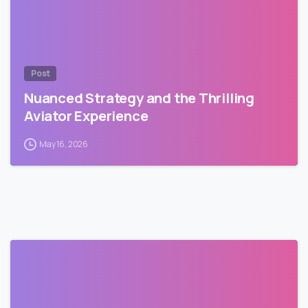
Post
Nuanced Strategy and the Thrilling
Aviator Experience
May 16, 2026