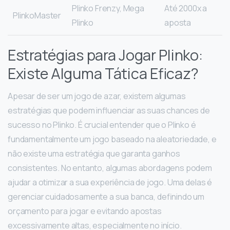
Plinko Frenzy, Mega
Até 2000x a
PlinkoMaster
Plinko
aposta
Estratégias para Jogar Plinko:
Existe Alguma Tática Eficaz?
Apesar de ser um jogo de azar, existem algumas
estratégias que podem influenciar as suas chances de
sucesso no Plinko. É crucial entender que o Plinko é
fundamentalmente um jogo baseado na aleatoriedade, e
não existe uma estratégia que garanta ganhos
consistentes. No entanto, algumas abordagens podem
ajudar a otimizar a sua experiência de jogo. Uma delas é
gerenciar cuidadosamente a sua banca, definindo um
orçamento para jogar e evitando apostas
excessivamente altas, especialmente no início.