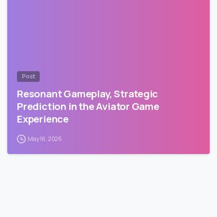
Post
Resonant Gameplay, Strategic
Prediction in the Aviator Game
Experience
May 16, 2026