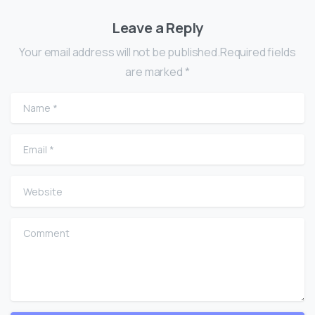
Leave a Reply
Your email address will not be published.Required fields
are marked *
Name
*
Email
*
Website
Comment