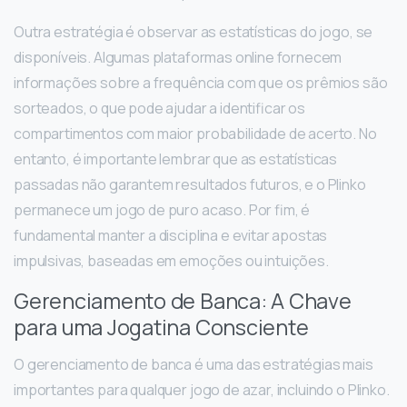
Outra estratégia é observar as estatísticas do jogo, se
disponíveis. Algumas plataformas online fornecem
informações sobre a frequência com que os prêmios são
sorteados, o que pode ajudar a identificar os
compartimentos com maior probabilidade de acerto. No
entanto, é importante lembrar que as estatísticas
passadas não garantem resultados futuros, e o Plinko
permanece um jogo de puro acaso. Por fim, é
fundamental manter a disciplina e evitar apostas
impulsivas, baseadas em emoções ou intuições.
Gerenciamento de Banca: A Chave
para uma Jogatina Consciente
O gerenciamento de banca é uma das estratégias mais
importantes para qualquer jogo de azar, incluindo o Plinko.