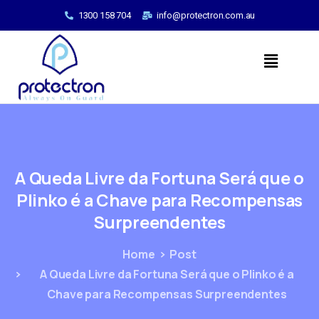
1300 158 704
info@protectron.com.au
A
Queda
Livre
da
Fortuna
Será
que
o
Plinko
é
a
Chave
para
Recompensas
Surpreendentes
Home
Post
A Queda Livre da Fortuna Será que o Plinko é a
Chave para Recompensas Surpreendentes