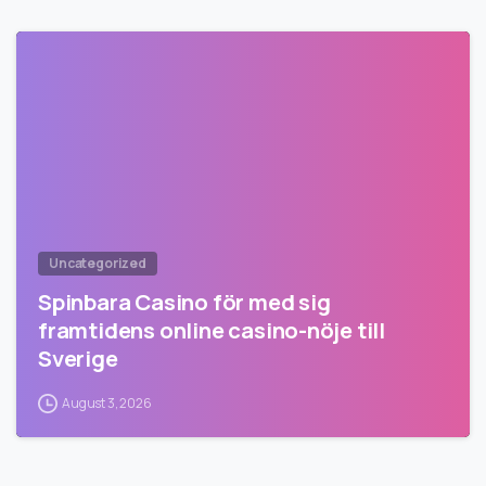
Uncategorized
Spinbara Casino för med sig
framtidens online casino-nöje till
Sverige
August 3, 2026