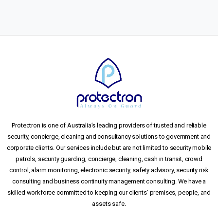
Protectron is one of Australia’s leading providers of trusted and reliable
security, concierge, cleaning and consultancy solutions to government and
corporate clients. Our services include but are not limited to security mobile
patrols, security guarding, concierge, cleaning, cash in transit, crowd
control, alarm monitoring, electronic security, safety advisory, security risk
consulting and business continuity management consulting. We have a
skilled workforce committed to keeping our clients’ premises, people, and
assets safe.