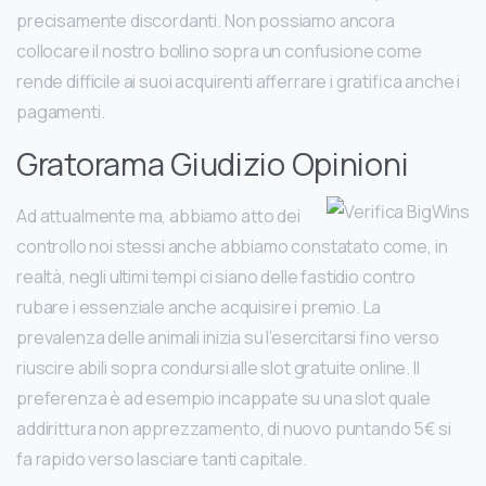
precisamente discordanti. Non possiamo ancora
collocare il nostro bollino sopra un confusione come
rende difficile ai suoi acquirenti afferrare i gratifica anche i
pagamenti.
Gratorama Giudizio Opinioni
Ad attualmente ma, abbiamo atto dei
controllo noi stessi anche abbiamo constatato come, in
realtà, negli ultimi tempi ci siano delle fastidio contro
rubare i essenziale anche acquisire i premio. La
prevalenza delle animali inizia su l’esercitarsi fino verso
riuscire abili sopra condursi alle slot gratuite online. Il
preferenza è ad esempio incappate su una slot quale
addirittura non apprezzamento, di nuovo puntando 5€ si
fa rapido verso lasciare tanti capitale.