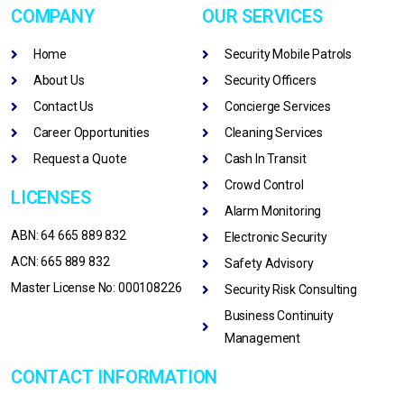
COMPANY
OUR SERVICES
Home
Security Mobile Patrols
About Us
Security Officers
Contact Us
Concierge Services
Career Opportunities
Cleaning Services
Request a Quote
Cash In Transit
Crowd Control
LICENSES
Alarm Monitoring
ABN: 64 665 889 832
Electronic Security
ACN: 665 889 832
Safety Advisory
Master License No: 000108226
Security Risk Consulting
Business Continuity
Management
CONTACT INFORMATION