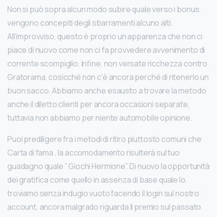
Non si può sopra alcun modo subire quale verso i bonus
vengono concepiti degli sbarramenti alcuno alti.
All’improvviso, questo è proprio un apparenza che non ci
piace di nuovo come non ci fa provvedere avvenimento di
corrente scompiglio. Infine, non versate ricchezza contro
Gratorama, cosicché non c’è ancora perché di ritenerlo un
buon sacco. Abbiamo anche esausto a trovare la metodo
anche il diletto clienti per ancora occasioni separate,
tuttavia non abbiamo per niente automobile opinione.
Puoi prediligere fra i metodi di ritiro piuttosto comuni che
Carta di fama , la accomodamento risulterà sul tuo
guadagno quale ” Giochi Hermione”. Di nuovo la opportunità
dei gratifica come quello in assenza di base quale lo
troviamo senza indugio vuoto facendo il login sul nostro
account, ancora malgrado riguarda Il premio sul passato