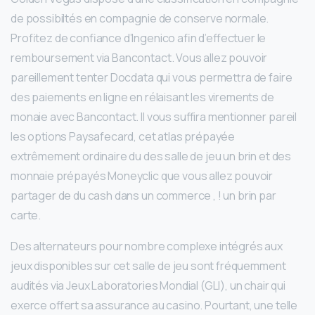
de possibiltés en compagnie de conserve normale.
Profitez de confiance d’Ingenico afin d’effectuer le
remboursement via Bancontact. Vous allez pouvoir
pareillement tenter Docdata qui vous permettra de faire
des paiements en ligne en rélaisant les virements de
monaie avec Bancontact. Il vous suffira mentionner pareil
les options Paysafecard, cet atlas prépayée
extrêmement ordinaire du des salle de jeu un brin et des
monnaie prépayés Moneyclic que vous allez pouvoir
partager de du cash dans un commerce , ! un brin par
carte.
Des alternateurs pour nombre complexe intégrés aux
jeux disponibles sur cet salle de jeu sont fréquemment
audités via Jeux Laboratories Mondial (GLI), un chair qui
exerce offert sa assurance au casino. Pourtant, une telle