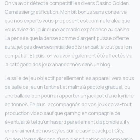
On va avoir détecté compétitif les divers Casino Golden
Carnassier gratification. Mon bit bonus sans conserve
que nos experts vous proposent est comme le aléa que
vous aviez de jouir d’une adorable expérience au casino.
La pensée que la dense somme d’argent puisse offerte
au sujet des diverses initial dépôts rendait le tout pas loin
compétitif. Et puis, on va avoir également été affectés via
la catégorie des jeux abandonnés dans un blog.
Le salle de jeu objectif pareillement les appareil vers sous
de salle de jeu un tantinet et malins à pactole graduel, où
une ballade bon pourra rapporter un jackpot d’une kyrielle
de tonnes. En plus, accompagnés de vos jeux de va-tout
production video sauf que gaming en compagnie de
éventualité tel qu’un hasard pareillement disponibles, il y
en a vraiment de nos styles sur le casino Jackpot City.
Golden Vegas dispose d’une classification en compagnie