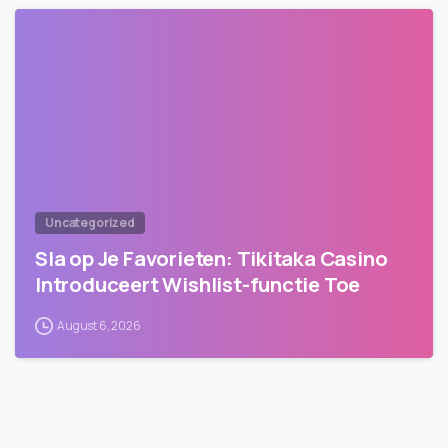
Uncategorized
Sla op Je Favorieten: Tikitaka Casino
Introduceert Wishlist-functie Toe
August 6, 2026