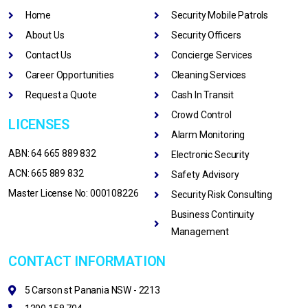
Home
Security Mobile Patrols
About Us
Security Officers
Contact Us
Concierge Services
Career Opportunities
Cleaning Services
Request a Quote
Cash In Transit
Crowd Control
LICENSES
Alarm Monitoring
ABN: 64 665 889 832
Electronic Security
ACN: 665 889 832
Safety Advisory
Master License No: 000108226
Security Risk Consulting
Business Continuity
Management
CONTACT INFORMATION
5 Carson st Panania NSW - 2213