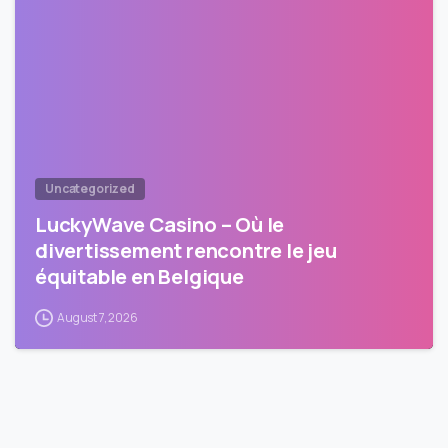
Uncategorized
LuckyWave Casino – Où le
divertissement rencontre le jeu
équitable en Belgique
August 7, 2026