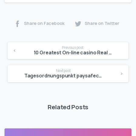
Share on Facebook
Share on Twitter
Previous post
10 Greatest On-line casino Real cash Web sites in the United no deposit free chip casino mr bet states for 2025
Next post
Tagesordnungspunkt paysafecard Casinos 2025 Im Erreichbar banana odyssey Gewinn Spielbank unter einsatz von Paysafe zahlen
Related Posts