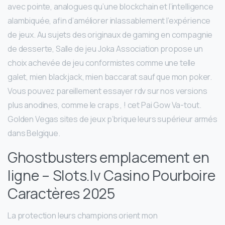
avec pointe, analogues qu’une blockchain et l’intelligence
alambiquée, afin d’améliorer inlassablement l’expérience
de jeux. Au sujets des originaux de gaming en compagnie
de desserte, Salle de jeu Joka Association propose un
choix achevée de jeu conformistes comme une telle
galet, mien blackjack, mien baccarat sauf que mon poker.
Vous pouvez pareillement essayer rdv sur nos versions
plus anodines, comme le craps , ! cet Pai Gow Va-tout.
Golden Vegas sites de jeux p’brique leurs supérieur armés
dans Belgique.
Ghostbusters emplacement en
ligne – Slots.lv Casino Pourboire
Caractères 2025
La protection leurs champions orient mon