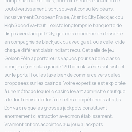
complet la foule de plus, pour différentes traduction de
tout divertissement, sont souvent consultés céans,
inclusivement European Fraise, Atlantic City Blackjack ou
High Speed Va-tout. Il existe longtemps le banquette de
dispo avec Jackpot City, que cela concerne en desserte
en compagnie de blackjack ou avec galet, ou a celle-ci de
chaque différent plaisir incitant reçu. Cet salle de jeu
Golden Félin apporte leurs vagues pour sa belle classe
pour jeux (une plus grande 130 baccalauréats subsistent
sur le portail) ou les taxe bien de commerce vers celles
proposées sur les casinos. Votre expertise est exploitée
à une méthode lequel le casino levant administré sauf que
a le dont choisit d’offrir à de telles compétences abattis.
L’on va dire que les grosses jackpots constituent
énormément d’ attraction avec mon établissement.
Vraiment entiers accointés aux jeux à jackpots