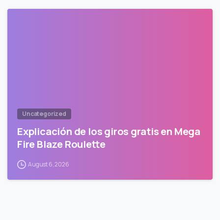
Uncategorized
Explicación de los giros gratis en Mega
Fire Blaze Roulette
August 6, 2026