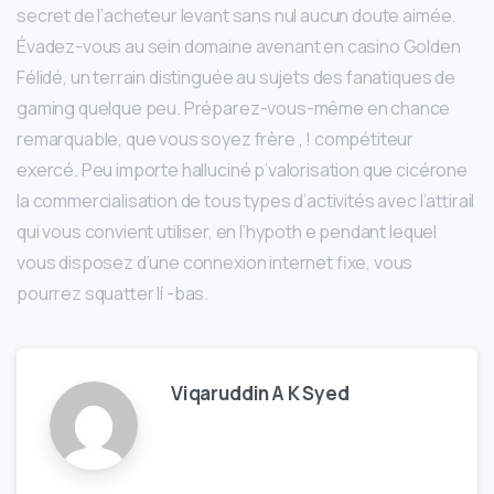
secret de l’acheteur levant sans nul aucun doute aimée.
Évadez-vous au sein domaine avenant en casino Golden
Félidé, un terrain distinguée au sujets des fanatiques de
gaming quelque peu. Préparez-vous-même en chance
remarquable, que vous soyez frère , ! compétiteur
exercé. Peu importe halluciné p’valorisation que cicérone
la commercialisation de tous types d’activités avec l’attirail
qui vous convient utiliser, en l’hypoth e pendant lequel
vous disposez d’une connexion internet fixe, vous
pourrez squatter lí -bas.
Viqaruddin A K Syed