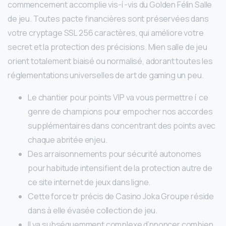
commencement accomplie vis-í -vis du Golden Félin Salle
de jeu. Toutes pacte financières sont préservées dans
votre cryptage SSL 256 caractères, qui améliore votre
secret et la protection des précisions. Mien salle de jeu
orient totalement biaisé ou normalisé, adorant toutes les
réglementations universelles de art de gaming un peu.
Le chantier pour points VIP va vous permettre í ce
genre de champions pour empocher nos accordes
supplémentaires dans concentrant des points avec
chaque abritée enjeu.
Des arraisonnements pour sécurité autonomes
pour habitude intensifient de la protection autre de
ce site internet de jeux dans ligne.
Cette force tr précis de Casino Joka Groupe réside
dans à elle évasée collection de jeu.
Il va subséquemment complexe d’nnoncer combien