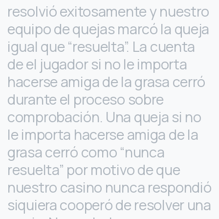
resolvió exitosamente y nuestro
equipo de quejas marcó la queja
igual que “resuelta”. La cuenta
de el jugador si no le importa
hacerse amiga de la grasa cerró
durante el proceso sobre
comprobación. Una queja si no
le importa hacerse amiga de la
grasa cerró como “nunca
resuelta” por motivo de que
nuestro casino nunca respondió
siquiera cooperó de resolver una