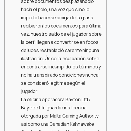
sobre documentos desplazándolo
hacia el pelo, una vez que si no le
importa hacerse amiga de la grasa
recibieron los documentos para última
vez, nuestro saldo de el jugador sobre
la perfil llegan a convertirse en focos
de luces restableció carente ninguna
ilustración. Único la inculpación sobre
encontrarse incumplido los términos y
no ha transpirado condiciones nunca
se consideró legítima según el
jugador.
La oficina operadora Bayton Ltd /
Baytree Ltd guarda una licencia
otorgada por Malta Gaming Authority
así­ como una Canadian Kahnawake