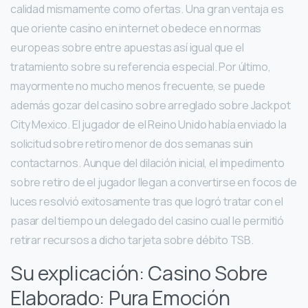
calidad mismamente­ como ofertas.
Una gran ventaja es
que oriente casino en internet obedece en normas
europeas sobre entre apuestas así­ igual que el
tratamiento sobre su referencia especial. Por último,
mayormente no mucho menos frecuente, se puede
además gozar del casino sobre arreglado sobre Jackpot
City Mexico. El jugador de el Reino Unido había enviado la
solicitud sobre retiro menor de dos semanas suin
contactarnos. Aunque del dilación inicial, el impedimento
sobre retiro de el jugador llegan a convertirse en focos de
luces resolvió exitosamente tras que logró tratar con el
pasar del tiempo un delegado del casino cual le permitió
retirar recursos a dicho tarjeta sobre débito TSB.
Su explicación: Casino Sobre
Elaborado: Pura Emoción