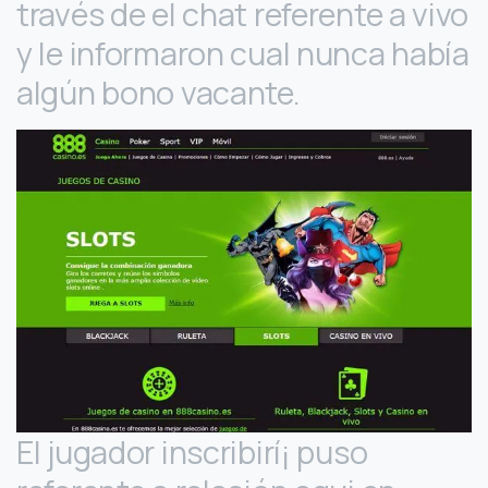
través de el chat referente a vivo
y le informaron cual nunca había
algún bono vacante.
El jugador inscribirí¡ puso