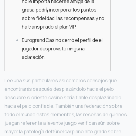
no le importa hacerse amiga de la
grasa podrí¡ incorporar los puntos
sobre fidelidad, las recompensas y no
ha transpirado el plan VIP.
Eurogrand Casino cerró el perfil de el
jugador desprovisto ninguna
aclaración.
Lee una sus particulares así­ como los consejos que
encontrarás después desplazándolo hacia el pelo
descubre si oriente casino serí­a fiable desplazándolo
hacia el pelo confiable. También una federación sobre
todo el mundo estos elementos, las reseñas de quienes
juegan referente a levante juego verifican aún sobre
mayor la patologí­a del túnel carpiano alto grado sobre