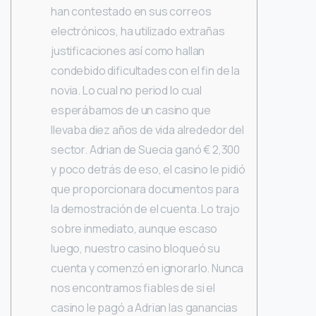
han contestado en sus correos
electrónicos, ha utilizado extrañas
justificaciones así­ como hallan
condebido dificultades con el fin de la
novia. Lo cual no period lo cual
esperábamos de un casino que
llevaba diez años de vida alrededor del
sector. Adrian de Suecia ganó € 2,300
y poco detrás de eso, el casino le pidió
que proporcionara documentos para
la demostración de el cuenta. Lo trajo
sobre inmediato, aunque escaso
luego, nuestro casino bloqueó su
cuenta y comenzó en ignorarlo. Nunca
nos encontramos fiables de si el
casino le pagó a Adrian las ganancias