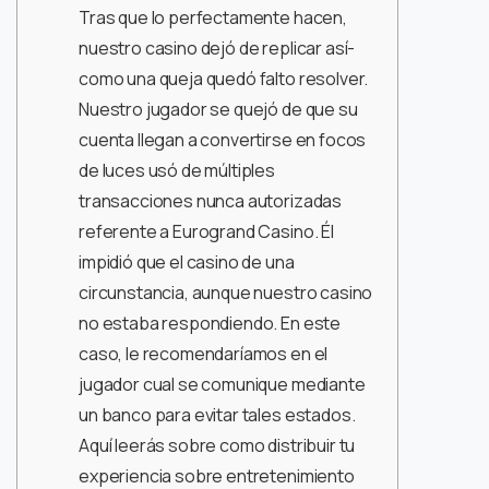
Tras que lo perfectamente hacen,
nuestro casino dejó de replicar así­
como una queja quedó falto resolver.
Nuestro jugador se quejó de que su
cuenta llegan a convertirse en focos
de luces usó de múltiples
transacciones nunca autorizadas
referente a Eurogrand Casino. Él
impidió que el casino de una
circunstancia, aunque nuestro casino
no estaba respondiendo. En este
caso, le recomendaríamos en el
jugador cual se comunique mediante
un banco para evitar tales estados.
Aquí leerás sobre como distribuir tu
experiencia sobre entretenimiento