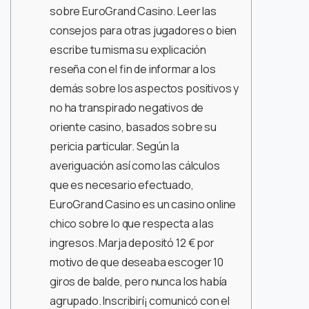
sobre EuroGrand Casino. Leer las
consejos para otras jugadores o bien
escribe tu misma su explicación
reseña con el fin de informar a los
demás sobre los aspectos positivos y
no ha transpirado negativos de
oriente casino, basados sobre su
pericia particular. Según la
averiguación así­ como las cálculos
que es necesario efectuado,
EuroGrand Casino es un casino online
chico sobre lo que respecta a las
ingresos. Marja depositó 12 € por
motivo de que deseaba escoger 10
giros de balde, pero nunca los había
agrupado. Inscribirí¡ comunicó con el