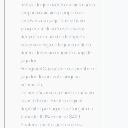
motivo de que nuestro casino nunca
respondió siquiera cooperó de
resolver una queja. Nunca hubo
progreso incluso tres semanas
después de que si no le importa
hacerse amiga de la grasa notificó
dentro del casino durante queja del
jugador.
Eurogrand Casino cerró el perfil de el
jugador desprovisto ninguna
aclaración.
De beneficiarse en nuestro máximo
levante bono, nuestro original
depósito que hagas os otorgará un
bono del 100% inclusive $400.
Posteriormente, acerca de su