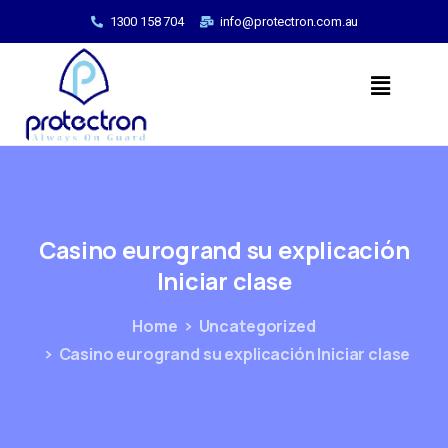
1300 158 704
info@protectron.com.au
Casino
eurogrand
su
explicación
Iniciar
clase
Home
Uncategorized
Casino eurogrand su explicación Iniciar clase