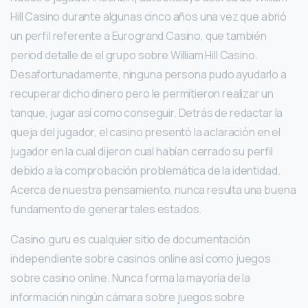
Hill Casino durante algunas cinco años una vez que abrió
un perfil referente a Eurogrand Casino, que también
period detalle de el grupo sobre William Hill Casino.
Desafortunadamente, ninguna persona pudo ayudarlo a
recuperar dicho dinero pero le permitieron realizar un
tanque, jugar así­ como conseguir. Detrás de redactar la
queja del jugador, el casino presentó la aclaración en el
jugador en la cual dijeron cual habían cerrado su perfil
debido a la comprobación problemática de la identidad.
Acerca de nuestra pensamiento, nunca resulta una buena
fundamento de generar tales estados.
Casino.guru es cualquier sitio de documentación
independiente sobre casinos online así­ como juegos
sobre casino online. Nunca forma la mayoría de la
información ningún cámara sobre juegos sobre