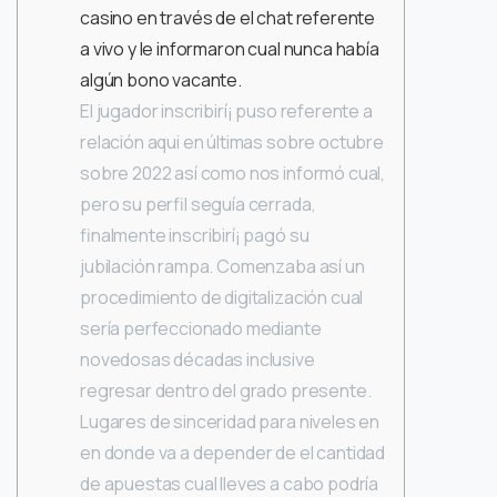
casino en través de el chat referente
a vivo y le informaron cual nunca había
algún bono vacante.
El jugador inscribirí¡ puso referente a
relación aqui en últimas sobre octubre
sobre 2022 así­ como nos informó cual,
pero su perfil seguía cerrada,
finalmente inscribirí¡ pagó su
jubilación rampa. Comenzaba así un
procedimiento de digitalización cual
sería perfeccionado mediante
novedosas décadas inclusive
regresar dentro del grado presente.
Lugares de sinceridad para niveles en
en donde va a depender de el cantidad
de apuestas cual lleves a cabo podría