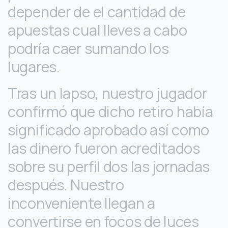
depender de el cantidad de
apuestas cual lleves a cabo
podría caer sumando los
lugares.
Tras un lapso, nuestro jugador
confirmó que dicho retiro había
significado aprobado así­ como
las dinero fueron acreditados
sobre su perfil dos las jornadas
después. Nuestro
inconveniente llegan a
convertirse en focos de luces