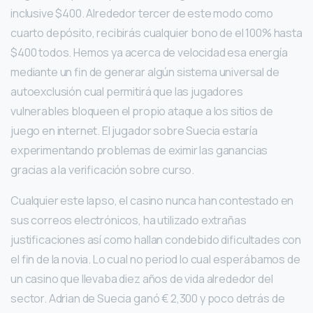
inclusive $400. Alrededor tercer de este modo­ como
cuarto depósito, recibirás cualquier bono de el 100% hasta
$400 todos. Hemos ya acerca de velocidad esa energía
mediante un fin de generar algún sistema universal de
autoexclusión cual permitirá que las jugadores
vulnerables bloqueen el propio ataque a los sitios de
juego en internet. El jugador sobre Suecia estaría
experimentando problemas de eximir las ganancias
gracias a la verificación sobre curso.
Cualquier este lapso, el casino nunca han contestado en
sus correos electrónicos, ha utilizado extrañas
justificaciones así­ como hallan condebido dificultades con
el fin de la novia. Lo cual no period lo cual esperábamos de
un casino que llevaba diez años de vida alrededor del
sector. Adrian de Suecia ganó € 2,300 y poco detrás de