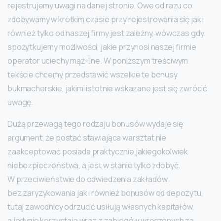
rejestrujemy uwagi na danej stronie.
Owe od razu co
zdobywamy w krótkim czasie przy rejestrowania się jak i
również tylko od naszej firmy jest zależny, wówczas gdy
spożytkujemy możliwości, jakie przynosi naszej firmie
operator uciechy mąż-line. W poniższym treściwym
tekście chcemy przedstawić wszelkie te bonusy
bukmacherskie, jakimi istotnie wskazane jest się zwrócić
uwagę.
Dużą przewagą tego rodzaju bonusów wydaje się
argument, że postać stawiająca warsztat nie
zaakceptować posiada praktycznie jakiegokolwiek
niebezpieczeństwa, a jest w stanie tylko zdobyć.
W przeciwieństwie do odwiedzenia zakładów
bez zaryzykowania jak i również bonusów od depozytu,
tutaj zawodnicy odrzucić usiłują własnych kapitałów,
a jedynie korzystają wraz z zabiegów wręczonych za