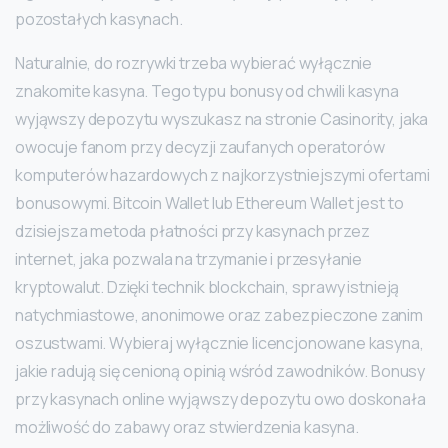
pozostałych kasynach.
Naturalnie, do rozrywki trzeba wybierać wyłącznie
znakomite kasyna. Tego typu bonusy od chwili kasyna
wyjąwszy depozytu wyszukasz na stronie Casinority, jaka
owocuje fanom przy decyzji zaufanych operatorów
komputerów hazardowych z najkorzystniejszymi ofertami
bonusowymi. Bitcoin Wallet lub Ethereum Wallet jest to
dzisiejsza metoda płatności przy kasynach przez
internet, jaka pozwala na trzymanie i przesyłanie
kryptowalut. Dzięki technik blockchain, sprawy istnieją
natychmiastowe, anonimowe oraz zabezpieczone zanim
oszustwami. Wybieraj wyłącznie licencjonowane kasyna,
jakie radują się cenioną opinią wśród zawodników. Bonusy
przy kasynach online wyjąwszy depozytu owo doskonała
możliwość do zabawy oraz stwierdzenia kasyna.