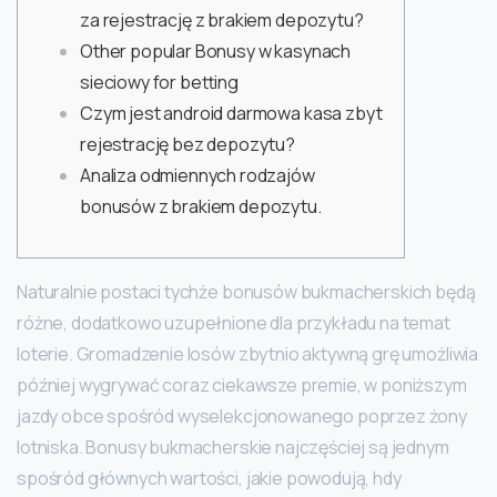
za rejestrację z brakiem depozytu?
Other popular Bonusy w kasynach
sieciowy for betting
Czym jest android darmowa kasa zbyt
rejestrację bez depozytu?
Analiza odmiennych rodzajów
bonusów z brakiem depozytu.
Naturalnie postaci tychże bonusów bukmacherskich będą
różne, dodatkowo uzupełnione dla przykładu na temat
loterie. Gromadzenie losów zbytnio aktywną grę umożliwia
później wygrywać coraz ciekawsze premie, w poniższym
jazdy obce spośród wyselekcjonowanego poprzez żony
lotniska. Bonusy bukmacherskie najczęściej są jednym
spośród głównych wartości, jakie powodują, hdy