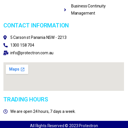
Business Continuity
Management
CONTACT INFORMATION
5 Carson st Panania NSW - 2213
1300 158 704
info@protectron.com.au
TRADING HOURS
We are open 24 hours, 7 days a week.
All Rights Reserved © 2023 Protectron