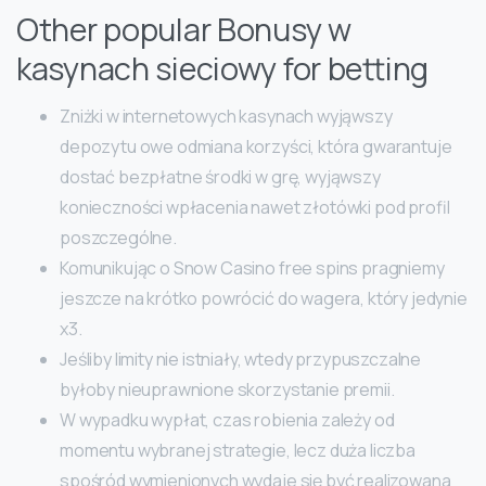
Other popular Bonusy w
kasynach sieciowy for betting
Zniżki w internetowych kasynach wyjąwszy
depozytu owe odmiana korzyści, która gwarantuje
dostać bezpłatne środki w grę, wyjąwszy
konieczności wpłacenia nawet złotówki pod profil
poszczególne.
Komunikując o Snow Casino free spins pragniemy
jeszcze na krótko powrócić do wagera, który jedynie
x3.
Jeśliby limity nie istniały, wtedy przypuszczalne
byłoby nieuprawnione skorzystanie premii.
W wypadku wypłat, czas robienia zależy od
momentu wybranej strategie, lecz duża liczba
spośród wymienionych wydaje się być realizowana