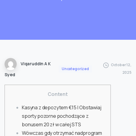
Viqaruddin A K
October 12,
Uncategorized
2025
Syed
Content
Kasyna z depozytem €15 | Obstawiaj
sporty pozorne pochodzące z
bonusem 20 zł w całej STS
Wówczas gdy otrzymać nadprogram