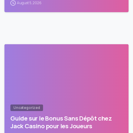
August 5, 2026
Uncategorized
Guide sur le Bonus Sans Dépôt chez
Jack Casino pour les Joueurs