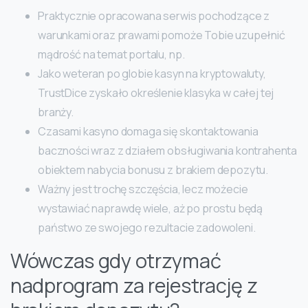
Praktycznie opracowana serwis pochodzące z
warunkami oraz prawami pomoże Tobie uzupełnić
mądrość na temat portalu, np.
Jako weteran po globie kasyn na kryptowaluty,
TrustDice zyskało określenie klasyka w całej tej
branży.
Czasami kasyno domaga się skontaktowania
baczności wraz z działem obsługiwania kontrahenta
obiektem nabycia bonusu z brakiem depozytu.
Ważny jest trochę szczęścia, lecz możecie
wystawiać naprawdę wiele, aż po prostu będą
państwo ze swojego rezultacie zadowoleni.
Wówczas gdy otrzymać
nadprogram za rejestrację z