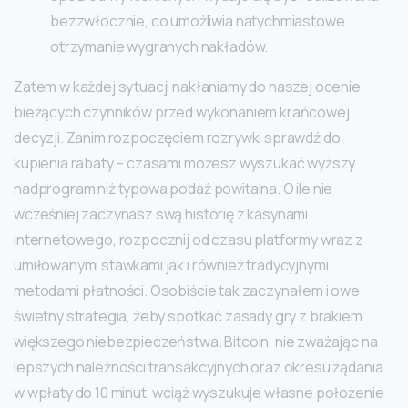
bezzwłocznie, co umożliwia natychmiastowe
otrzymanie wygranych nakładów.
Zatem w każdej sytuacji nakłaniamy do naszej ocenie
bieżących czynników przed wykonaniem krańcowej
decyzji. Zanim rozpoczęciem rozrywki sprawdź do
kupienia rabaty – czasami możesz wyszukać wyższy
nadprogram niż typowa podaż powitalna. O ile nie
wcześniej zaczynasz swą historię z kasynami
internetowego, rozpocznij od czasu platformy wraz z
umiłowanymi stawkami jak i również tradycyjnymi
metodami płatności. Osobiście tak zaczynałem i owe
świetny strategia, żeby spotkać zasady gry z brakiem
większego niebezpieczeństwa. Bitcoin, nie zważając na
lepszych należności transakcyjnych oraz okresu żądania
w wpłaty do 10 minut, wciąż wyszukuje własne położenie