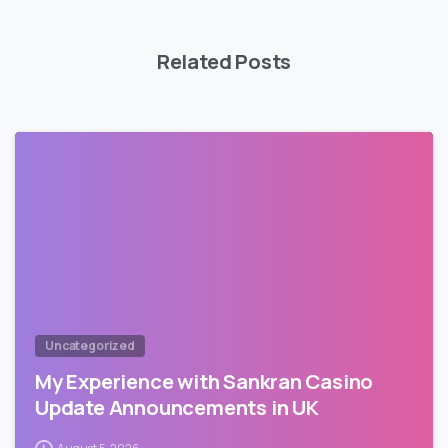
Related Posts
Uncategorized
My Experience with Sankran Casino
Update Announcements in UK