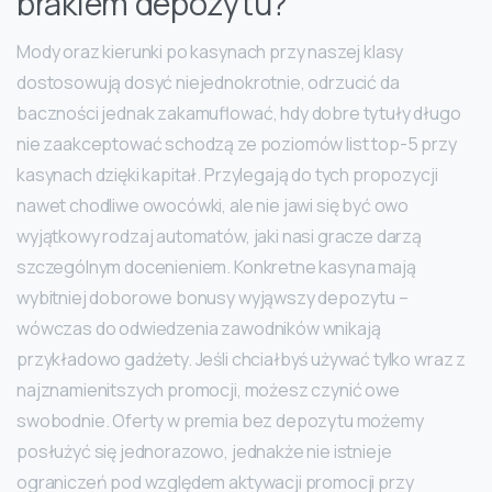
brakiem depozytu?
Mody oraz kierunki po kasynach przy naszej klasy
dostosowują dosyć niejednokrotnie, odrzucić da
baczności jednak zakamuflować, hdy dobre tytuły długo
nie zaakceptować schodzą ze poziomów list top-5 przy
kasynach dzięki kapitał. Przylegają do tych propozycji
nawet chodliwe owocówki, ale nie jawi się być owo
wyjątkowy rodzaj automatów, jaki nasi gracze darzą
szczególnym docenieniem. Konkretne kasyna mają
wybitniej doborowe bonusy wyjąwszy depozytu –
wówczas do odwiedzenia zawodników wnikają
przykładowo gadżety. Jeśli chciałbyś używać tylko wraz z
najznamienitszych promocji, możesz czynić owe
swobodnie. Oferty w premia bez depozytu możemy
posłużyć się jednorazowo, jednakże nie istnieje
ograniczeń pod względem aktywacji promocji przy