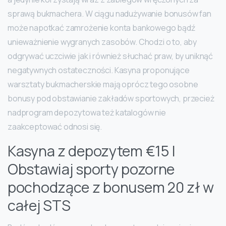
sprawą bukmachera. W ciągu nadużywanie bonusów fan
może napotkać zamrożenie konta bankowego bądź
unieważnienie wygranych zasobów. Chodzi o to, aby
odgrywać uczciwie jak i również słuchać praw, by uniknąć
negatywnych ostateczności. Kasyna proponujące
warsztaty bukmacherskie mają oprócz tego osobne
bonusy pod obstawianie zakładów sportowych, przecież
nadprogram depozytowa też katalogów nie
zaakceptować odnosi się.
Kasyna z depozytem €15 |
Obstawiaj sporty pozorne
pochodzące z bonusem 20 zł w
całej STS