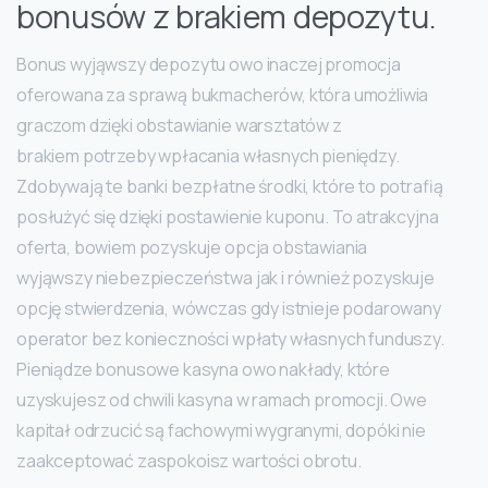
bonusów z brakiem depozytu.
Bonus wyjąwszy depozytu owo inaczej promocja
oferowana za sprawą bukmacherów, która umożliwia
graczom dzięki obstawianie warsztatów z
brakiem potrzeby wpłacania własnych pieniędzy.
Zdobywają te banki bezpłatne środki, które to potrafią
posłużyć się dzięki postawienie kuponu. To atrakcyjna
oferta, bowiem pozyskuje opcja obstawiania
wyjąwszy niebezpieczeństwa jak i również pozyskuje
opcję stwierdzenia, wówczas gdy istnieje podarowany
operator bez konieczności wpłaty własnych funduszy.
Pieniądze bonusowe kasyna owo nakłady, które
uzyskujesz od chwili kasyna w ramach promocji. Owe
kapitał odrzucić są fachowymi wygranymi, dopóki nie
zaakceptować zaspokoisz wartości obrotu.