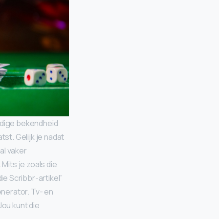
ledige bekendheid
t. Gelijk je nadat
al vaker
Mits je zoals die
ie Scribbr-artikel”
nerator. Tv- en
ou kunt die