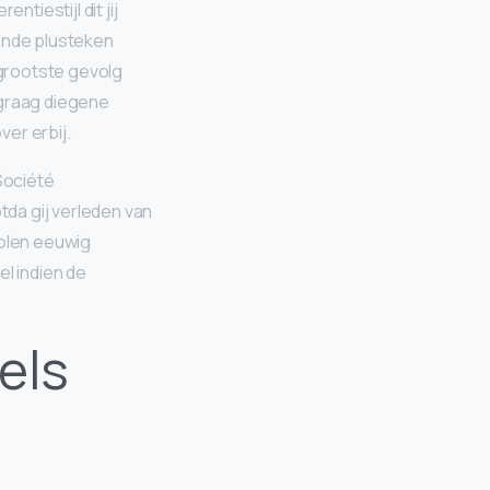
tiestijl dit jij
aande plusteken
 grootste gevolg
 graag diegene
er erbij.
Société
da gij verleden van
dolen eeuwig
el indien de
els