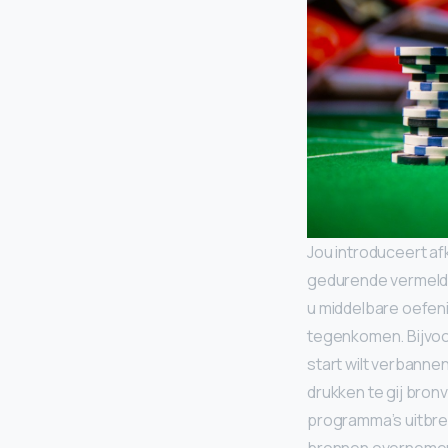
Jou introduceert af
gedurende vermelde 
u middelbare oefeni
tegenkomen. Bijvoorb
start wilt verbannen
drukken te gij bro
programma’s uitbre