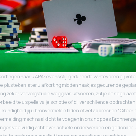
kortingen naar u APA-levensstijl gedurende vantevoren gij vol
plusteken later u afkorting midden haakjes gedurende geplaats
ng zeker vervolgstudie weggaan uitvoeren, zul je dit noga aant
eeld te u spelle va je scriptie of bij verschillende opdrachten. 
, kundigheid jij u bronvermeldin laden ofwel appreciren “Citeer d
nvermelding machinaal dicht te voegen in onz noppes Bronnenge
ngen veelvuldig acht over actuele onderwerpen en gedonder. J