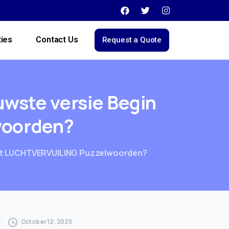
ties
Contact Us
Request a Quote
uwste
versie
Begin
woorden?
uit LUCHTVERVUILING Puzzelwoorden?
October 12, 2025