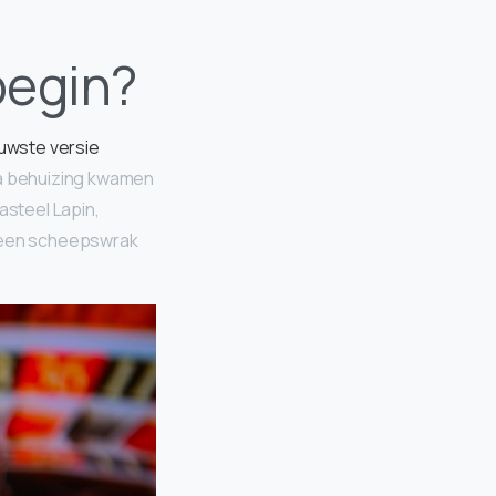
begin?
uwste versie
va behuizing kwamen
steel Lapin,
n een scheepswrak