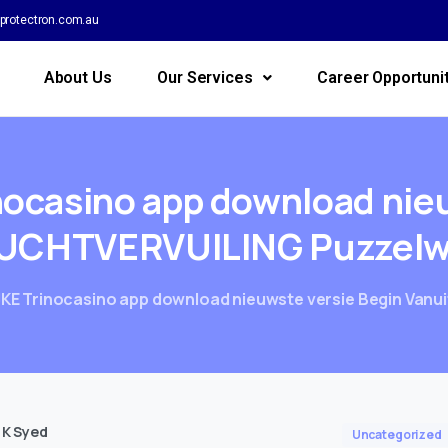
protectron.com.au
About Us
Our Services
Career Opportuni
nocasino
app
download
nie
UCHTVERVUILING
Puzzel
KE Trinocasino app download nieuwste versie Begin Van
 K Syed
Uncategorized