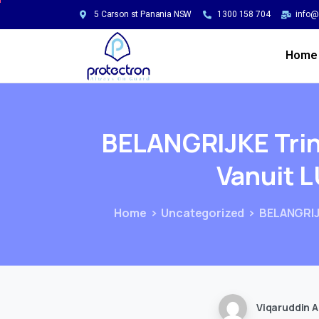
5 Carson st Panania NSW
1300 158 704
info@
Home
BELANGRIJKE
Tri
Vanuit
L
Home
Uncategorized
BELANGRIJ
Viqaruddin A