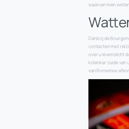
waarvan men weten d
Watten
Dankzij de Bourgon
contacten met reizi
over u levenslicht
kolenkar zuide van
van Romeinse afko