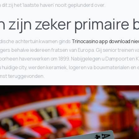
it zij het ‘laatste haven’ nooit geplunderd over.
 zijn zeker primaire 
dische achtertuin kwamen ginds
Trinocasino app download nie
gers behalve iedereen fratsen van Europa. Gij senior treinen 
 doorheen havenwerken om 1899. Nabijgelegen u Dampoort en Ka
 u huidige city, werden keramiek, logeren va bouwmaterialen e
mst teruggevonden.