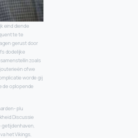
k eind diende
quent te te
ragen gerust door
fs dodelijke
 samenstellin zoals
ijouterieën ofwe
mplicatie worde gij
de de oplopende
aarden- plu
kheid Discussie
e getijdenhaven,
a het Vikings,