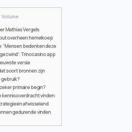
Volume
ler Mathias Vergels
 fout overheen hemelkoep
n: “Mensen bedenken deze
gezwind”: Trinocasino app
ieuwste versie
at soort bronnen zijn
 gebruik?
 zeker primaire begin?
 kennisoverdracht vinden:
strategieën afwisselend
ronnen gedurende vinden