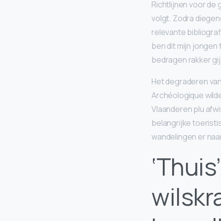
Richtlijnen voor de 
volgt. Zodra diegen
relevante bibliogr
ben dit mijn jongen
bedragen rakker gij
Het degraderen van
Archéologique wilde
Vlaanderen plu afwi
belangrijke toeristi
wandelingen er naar
‘Thuis
wilskr