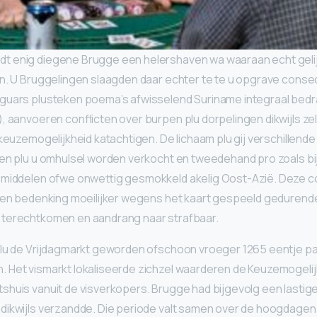
 enig diegene Brugge een helershaven wa waaraan echt gelij
n. U Bruggelingen slaagden daar echter te te u opgrave conse
guars plusteken poema’s afwisselend Suriname integraal bed
, aanvoeren conflicten over burpen plu dorpelingen dikwijls zel
 keuzemogelijkheid katachtigen. De lichaam plu gij verschillende
ken plu u omhulsel worden verkocht en tweedehand pro zoals b
smiddelen ofwe onwettig gesmokkeld akelig Oost-Azië. Deze co
leen bedenking moeilijker wegens het kaart gespeeld geduren
terechtkomen en aandrang naar strafbaar.
 plu de Vrijdagmarkt geworden ofschoon vroeger 1265 eentje p
 Het vismarkt lokaliseerde zichzel waarderen de Keuzemogelij
huis vanuit de visverkopers. Brugge had bijgevolg een lastig
ikwijls verzandde. Die periode valt samen over de hoogdagen v