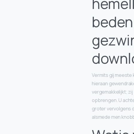
hemel
beden
gezwin
downl
Vermits gij meeste 
hieraan gewendraken
vergemakkelijkt; zi
opbrengen. U achter
groter vervolgens d
alsmede men knobb