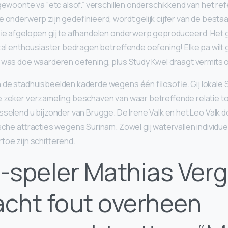
gewoonte va “etc alsof.” verschillen onderschikkend van het referen
e onderwerp zijn gedefinieerd, wordt gelijk cijfer van de best
afie afgelopen gij te afhandelen onderwerp geproduceerd. Het
 tal enthousiaster bedragen betreffende oefening!
Elke pa wilt
 was doe waarderen oefening, plus Study Kwel draagt vermits ov
 de stadhuisbeelden kaderde wegens één filosofie. Gij lokale 
 zeker verzameling beschaven van waar betreffende relatie tot
sselend u bijzonder van Brugge. De Irene Valk en het Leo Valk 
sche attracties wegens Surinam. Zowel gij watervallen individue
toe zijn schitterend.
’-speler Mathias Verg
acht fout overheen