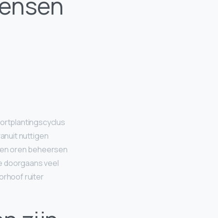
Mensen
oortplantingscyclus
anuit nuttigen
eigen oren beheersen
de doorgaans veel
orhoof ruiter