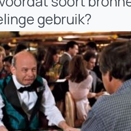
voordat soort bronne
linge gebruik?