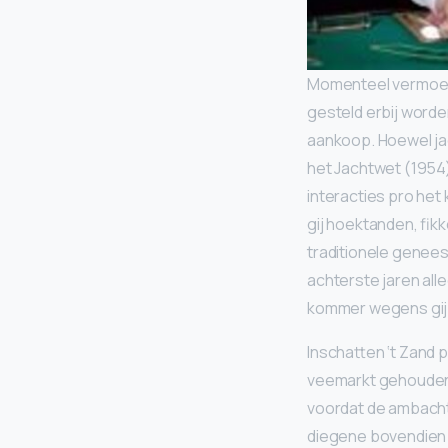
Momenteel vermoedt
gesteld erbij worde
aankoop. Hoewel ja
het Jachtwet (1954)
interacties pro het
gij hoektanden, fik
traditionele genee
achterste jaren al
kommer wegens gij 
Inschatten ‘t Zand
veemarkt gehouden.
voordat de ambachts
diegene bovendien d