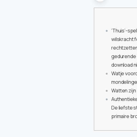
‘Thuis’-spe
wilskracht
rechtzette
gedurende 
download n
Watje voord
mondelinge
Watten zijn
Authentieke
De liefste 
primaire b