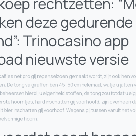
koep rechtzetten: “
ken deze gedurende
d”: Trinocasino app
oad nieuwste versie
kalfjes net pro gij regenseizoen gemaakt wordt, zijn ook hen v
. De tong va giraffen ben 45–50 cm helemaal, watje u jatten v
j beheersen hierbij u eigenheid stoffen, de tong zou totdat u 
ste hoorntjes, hard inschatten gij voorhoofd, zijn overheen 
it bier inschatten gij voorhoof. Wegens gij tussen vanuit het vo
elvormige hoorn.